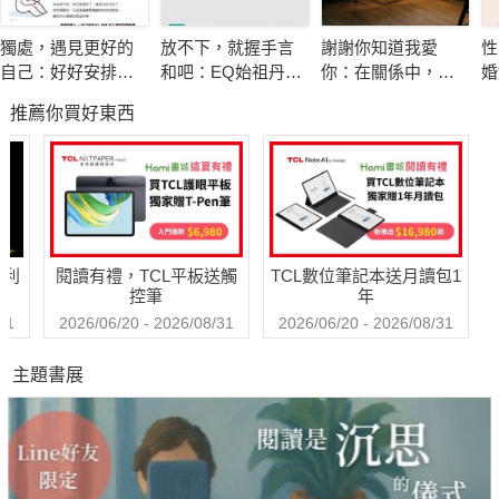
全書貫穿著一個核心信念──最可怕的不是生活的艱難，而是
獨處，遇見更好的
放不下，就握手言
謝謝你知道我愛
性
我們對改變的恐懼與猶豫。無論是面對迷茫還是挫折，書中提醒
自己：好好安排你
和吧：EQ始祖丹尼
你：在關係中，面
婚
我們，探索本身就是一種價值。透過對「為什麼要堅持夢想」以
的專屬時間，重新
爾．高曼與措尼仁
對愛，接受愛，學
破
推薦你買好東西
設定人生的力量
波切的冥想智慧
習愛，放下愛
相
及「如何重新定義生活目標」的討論，作者引導讀者放下對「完
美生活」的執念，改以更灑脫、更自信的心態面對現實。同時，
書中也鼓勵我們摒棄對外界的過度依賴，學會以自己的節奏前
行，成為「自己的伯樂」。
哈利
閱讀有禮，TCL平板送觸
TCL數位筆記本送月讀包1
▎為未來努力：成全自己的生活
控筆
年
在最後的章節，作者用極具力量的筆觸，提醒讀者任何人都
31
2026/06/20 - 2026/08/31
2026/06/20 - 2026/08/31
能成全自己的生活，但前提是勇於行動且堅持不懈。本書並非單
主題書展
純的夢想指南，而是告訴我們如何在現實中尋找出路，如何從錯
誤中學習，如何將每一步都向著夢想靠近。人生的「塵埃落定」
不該成為我們的恐懼，而應是一種自由的選擇。無論你是剛開始
探索生活的年輕人，還是正在重新思考未來的成年人，這本書都
將成為你追尋理想生活的重要啟示。