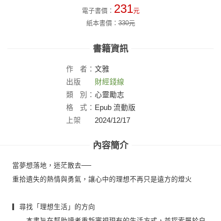
231
電子書價：
元
紙本書價：
330
元
書籍資訊
作
者：
文雅
出版
財經錢線
社：
類
別：
心靈勵志
格
式：
Epub 流動版
上架
2024/12/17
日：
內容簡介
當夢想落地，迷茫散去──
重拾遺失的熱情與勇氣，讓心中的理想不再只是遠方的燈火
▎尋找「理想生活」的方向
本書旨在幫助讀者重新審視現有的生活方式，並探索屬於自