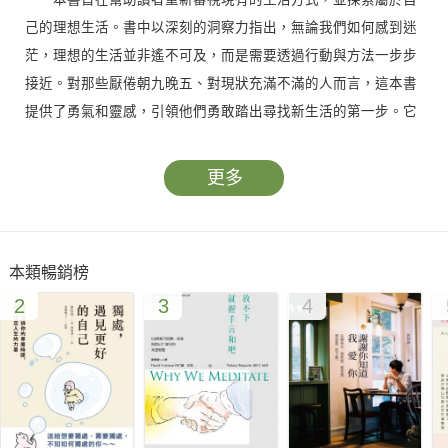
己的理想生活。書中以深刻的洞察力指出，無論我們如何感到迷
茫，理想的生活並非遙不可及，而是需要透過行動與方法一步步
接近。對那些厭倦朝九晚五、對現狀充滿不滿的人而言，這本書
提供了勇氣和靈感，引領他們勇敢踏出尋找新生活的第一步。它
不是空泛的勵志語錄，而是一把點亮生活之路的明燈。
更多
▎方法與行動：過上想要的生活
書中強調，理想生活的關鍵不在於僅僅羨慕別人，而在於學
習方法、掌握技能，以及付諸行動。透過他人的故事與經驗，作
本類暢銷榜
者啟示我們，所謂「得不到的生活」其實並非不存在，只是我們
2
3
4
缺乏嘗試的勇氣或實現它的技巧。書中的每一章都探討了不同生
活階段中的挑戰，從學生時代的迷茫到職場生活的掙扎，再到夢
想實現的現實路徑，作者提供了實用的思考框架和實踐指引，幫
助讀者逐步構築自己理想的生活藍圖。
▎勇氣與心態：突破迷茫的枷鎖