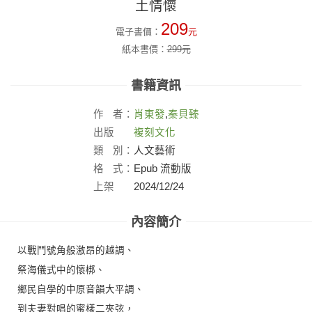
土情懷
209
電子書價：
元
紙本書價：
299
元
書籍資訊
作
者：
肖東發
,
秦貝臻
出版
複刻文化
社：
類
別：
人文藝術
格
式：
Epub 流動版
上架
2024/12/24
日：
內容簡介
以戰鬥號角般激昂的越調、
祭海儀式中的懷梆、
鄉民自學的中原音韻大平調、
到夫妻對唱的蜜樣二夾弦，