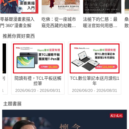
多聲腔劇種，它以河南開封、濮陽為中心，流行於河南省東北
部、河北省南部、山東省西南部一帶。
零基礎漫畫素描入
吃佛：從一座城市
法槌下的仁慈：最
桑
一般認為大弦戲與唐代宮廷的梨園戲有一定的淵源關係，在演變
門 360°漫畫全解
窺見西藏的劫難與
暖法官如何用慈
散
發展過程中，又繼承了宋元雜劇北曲的傳統。
求生
悲、尊重與理解扭
會
推薦你買好東西
轉人生
大弦戲劇目原有500餘本，內容以忠奸鬥爭、殺伐征戰及除霸安
良為主.代表性劇目有《反五關》、《黑石關》、《楊府選將》、
《戰洛陽》、《下南唐》、《孫武子興兵》、《黃花寺》、《西
廂記》、《兩架山》等。
哈利
閱讀有禮，TCL平板送觸
TCL數位筆記本送月讀包1
?豫劇：河南戲曲的發展與特色
控筆
年
豫劇是發源於河南省的一個戲曲劇種，中國五大劇種之一，居中
31
2026/06/20 - 2026/08/31
2026/06/20 - 2026/08/31
國各地域戲曲之首。
主題書展
豫劇以唱腔鏗鏘大氣、抑揚有度、行腔酣暢、咬字清晰、韻味醇
美、生動活潑、有血有肉、善於表達人物內心情感著稱，憑藉其
高度的藝術性而廣受各界人士的歡迎。
豫劇因其音樂伴奏用棗木梆子打拍，故早期得名「河南梆子」，