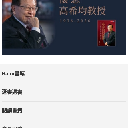
是在繼承河南梆子的基礎上，透過不斷改革和創新發展起來的，
與京劇、越劇同為中國戲曲三鼎甲。
?大平調：濮陽古老劇種的源流與特色
大平調源於濮陽民間，是在開州，即濮陽土生土長的一個古老劇
種，故過去又稱「開州平」。
大平調是板腔體梆戲，因梆子灼目貫耳，又稱「大梆戲」、「打
油梆」。其唱腔旋律圓潤平緩，又是中原地方音韻，故也稱「平
調」。又因該劇種上演劇目均為朝綱大事，演員陣容龐大，群眾
Hami書城
歷來視為大戲，為與其他劇種相區別，平調就逐步定名為「大平
調」。
逛書選書
大平調有深厚的群眾基礎和很高的藝術價值，從明代誕生起，就
深受群眾的歡迎和喜愛，使這一藝術表演形式從「板凳頭」，逐
閱讀書籍
漸成長為演出陣容龐大，行當齊全，音樂聲調優美的大型劇種。
★本書特色：本書匯集河南傳統戲曲的精華，從越調、懷梆到豫