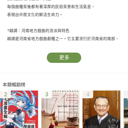
每個曲種背後都有著深厚的民俗背景和生活氣息，
表現出中原文化的鮮活生命力。
?越調：河南地方戲曲的流派與特色
越調是河南省地方戲曲劇種之一。它主要流行於河南省的南部、
東部，越調的主奏樂器早期是象鼻四弦，後來一般用墜胡。
越調自誕生地四外流傳時，「音隨地改」，形成了「上路」、
更多
「下路」、「南邊」等地域流派。上路越調以南陽為中心，是越
調的母調。唱腔質樸、婉轉、細膩、典雅而又不失豪放、粗獷、
大氣，具秦腔的元素。
本類暢銷榜
下路越調以許昌、漯河、周口為中心，又稱「小越調」。唱腔具
2
3
4
有火爆、明快、高亢、豪放的特點。南邊越調以襄陽為中心，向
十堰等地擴散，與上路越調比較相似。
?大弦戲：源流、傳承與代表劇目
大弦戲原稱「公興班」，又名「弦子戲」，是一個古老而稀有的