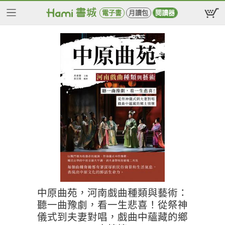
電子書
月讀包
閱讀器
中原曲苑，河南戲曲種類與藝術：
聽一曲豫劇，看一生悲喜！從祭神
儀式到夫妻對唱，戲曲中蘊藏的鄉