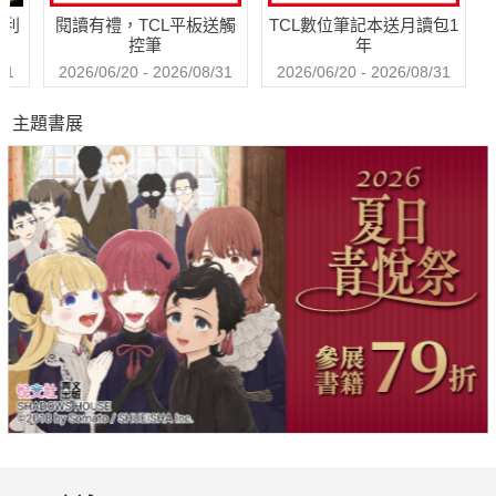
哈利
閱讀有禮，TCL平板送觸
TCL數位筆記本送月讀包1
年來，Highlights 出版社創辦人 Myers 夫婦的價值觀依然貫徹在
控筆
年
編輯群每天的研究和積累中，全是因為我們相信孩子是世界上最
31
2026/06/20 - 2026/08/31
2026/06/20 - 2026/08/31
重要的人 (Children Are the World’s Most Important People ™)
主題書展
。