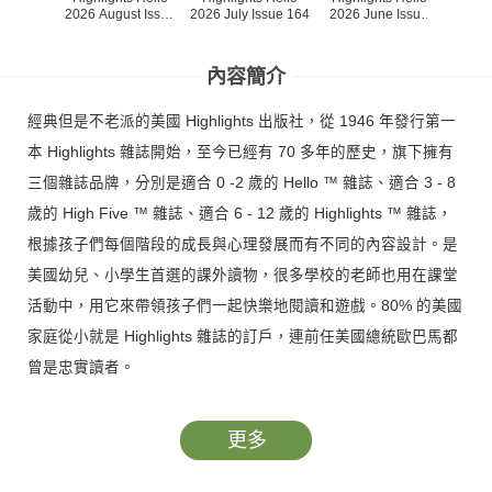
2026 August Issue
2026 July Issue 164
2026 June Issue
2026 M
165
163
內容簡介
經典但是不老派的美國 Highlights 出版社，從 1946 年發行第一
本 Highlights 雜誌開始，至今已經有 70 多年的歷史，旗下擁有
三個雜誌品牌，分別是適合 0 -2 歲的 Hello ™ 雜誌、適合 3 - 8
歲的 High Five ™ 雜誌、適合 6 - 12 歲的 Highlights ™ 雜誌，
根據孩子們每個階段的成長與心理發展而有不同的內容設計。是
美國幼兒、小學生首選的課外讀物，很多學校的老師也用在課堂
活動中，用它來帶領孩子們一起快樂地閱讀和遊戲。80% 的美國
家庭從小就是 Highlights 雜誌的訂戶，連前任美國總統歐巴馬都
曾是忠實讀者。
Hello 月刊專為美國 0 ~ 2 歲的低年齡幼兒設計，對台灣孩子們實
更多
際約可以覆蓋 0 到 3 歲的年齡層。雜誌內容涵蓋了小故事、詩歌
韻文、益智小遊戲、科學幾個主要單元，透過親子共讀，讓原汁