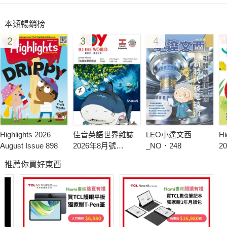
原味的美式雜誌一步步幫助孩子累積字彙、培養英文語感、訓練
本類暢銷榜
邏輯思維。
2
3
4
◎獲獎紀錄
2013 & 2016 家庭優選獎 (Family Choice Award)
2014 美國家長優選 (Parent's Choice Award) 金獎
2012 & 2015 美國國家育兒產品獎 (National Parenting
Publications Award)
Highlights 2026
佳音英語世界雜誌
LEO小達文西
Hi
◎ 出版理念
August Issue 898
2026年8月號
_NO．248
20
從創立的第一天，Highlights 便秉持著「寓教於樂」(Fun with a
No.320-盧森堡
23
推薦你買好東西
Purpose ™) 的理念，致力於培養孩子們在成長時所需要的基礎
知識、創造力、好奇心和自信心，同時也從全人教育的角度讓孩
子們學習如何照顧他人和尊重他人的感受，進而擁有崇高的品格
與探索自身世界觀的發展。在這個可塑性最大的階段，讓孩子們
可以受到各方面不同的刺激對潛能發展是非常關鍵的。這 70 多