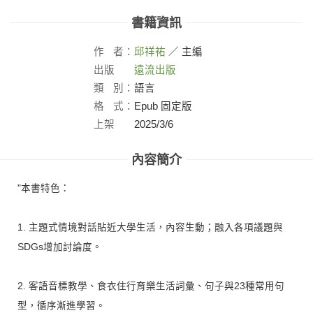
書籍資訊
作
者：
邱祥祐
／ 主編
出版
遠流出版
社：
類
別：
語言
格
式：
Epub 固定版
上架
2025/3/6
日：
內容簡介
"本書特色：
1. 主題式情境對話貼近大學生活，內容生動；融入各項議題與
SDGs增加討論度。
2. 客語音標教學、食衣住行育樂生活詞彙、句子與23種常用句
型，循序漸進學習。