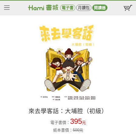
電子書
月讀包
閱讀器
來去學客話：大埔腔（初級）
395
電子書價：
元
紙本書價：
500
元