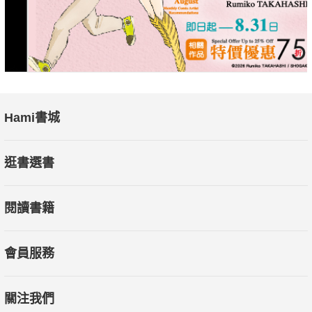
語文競賽客語演說／客語朗讀評判委員
‧ 全國大專校院學生本國語文競賽客家語作文電腦打字組第一
名、客家語演說第一名、客家語作文書寫組第二名
‧ 全國語文競賽客家語演說高中組、社會組特優
Hami書城
‧ 客家委員會「客語能力認證」四縣腔、海陸腔、大埔腔中高級
逛書選書
通過
閱讀書籍
‧ 國中客語文授課教師增能研習、桃園市客家事務局薪傳師課程
講師
會員服務
‧ 113年教育部雙語數位教案全國徵選活動榮獲臺灣客語組優等
關注我們
‧ 109-111學年度議題融入教案收錄於臺南大學教案示例彙編"