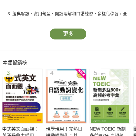
3. 經典客諺、實用句型、閱讀理解和口語練習，多樣化學習，全
方位掌握客語。
更多
4. 版面活潑吸睛，精緻美編及插圖，激發學習動機與興趣，可作
情境對話練習。
本類暢銷榜
5. 透過線上學習平臺呈現優質情境對話音檔與翻譯，快速跟著真
3
4
5
人發聲學客語。
6. 附客語能力認證初級應考策略與重要詞彙，讀後輕鬆考取客語
初級能力認證！
作者．譯者簡介
中式英文面面觀：
現學現用！完熟日
NEW TOEIC 新制
圖
作者
英漢辭典主編用近
語動詞變化：基礎
多益800+ 高頻必考
動