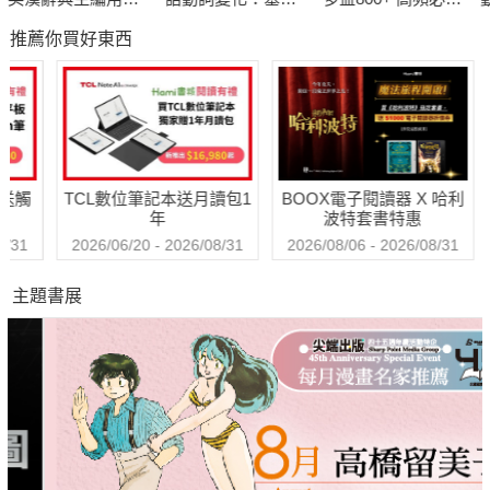
主編 邱祥祐
1000則例句， 教你
篇(附QRCode線上
字彙（附QR Code
線
推薦你買好東西
全面破解中式英文
音檔)
線上音檔）
的謬誤
國立中央大學客家語文暨社會科學學系客家語文研究所碩士生
經歷：
送觸
TCL數位筆記本送月讀包1
BOOX電子閱讀器 X 哈利
‧ 中等學校語文領域本土語文客語文教師
年
波特套書特惠
31
2026/06/20 - 2026/08/31
2026/08/06 - 2026/08/31
‧ 國教署國中客語非同步直播共學教師
主題書展
‧ 講客廣播電臺「後生Hak到你」節目企劃、製作、剪輯與主持
人
‧ 哈客網路學院「食衣住行育樂」教學情境短劇演員
‧ 「臺灣客語語音資料庫」四縣腔、海陸腔、大埔腔發音員縣市