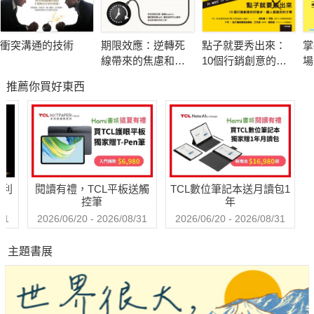
‧行動與決策就會與「未來自我」如影隨形
衝突溝通的技術
期限效應：逆轉死
點子就要秀出來：
掌
透過這本書，你將在無形中產生強大、有力量的正向循環：
線帶來的焦慮和壓
10個行銷創意的好
場
產生自我決定論→心懷感恩地活在當下→接受每個當下都是
力，成為讓你更高
撇步，讓人發掘你
口
推薦你買好東西
效、更專注的助力
的才華
次
進化版的自己→ 擁抱成長心態→累積出原子習慣→產生複利效應
的
→不停壯大你的未來自我！
【有意識的轉變，未來自我的科學】
‧勇於面對未來自我的 7大個威脅：這是導致你與未來自我
哈利
閱讀有禮，TCL平板送觸
TCL數位筆記本送月讀包1
脫節的因素，在實現未來自我的過程中，要像躲避瘟疫一樣警惕
控筆
年
它們。
31
2026/06/20 - 2026/08/31
2026/06/20 - 2026/08/31
‧理解未來自我的 7大真理：透過思維和潛意識來塑造和支
主題書展
配一個更強大的未來自我。
‧通往未來自我的 7大個步驟：仔細地應用這些步驟，你可
以少走彎路，不斷地在現在與未來展現出驚人的指數型成長。