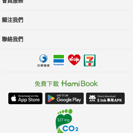
會員服務
‧積極擁抱當下自我：如果你與未來自我保持連結，用未來
自我的雙眼觀察當下的生活，你會看到以前看不到的機會。你會
關注我們
懂得珍惜現在、感恩一切。
‧透過潛意識映射未來自我：一切事物在付諸行動之前都是
聯絡我們
透過大腦所創造。想像並闡明未來自我，大腦會督促你以這種方
式成長，未來自我會推動現在的你前進。
「未來自我」能夠破除因果論的封建迷信，你的行動和行為
不被過去所驅動或決定，而是未來的願景和目的所驅動。未來自
我將指導你的行為、思維與潛意識。
如果想改變你的現在和未來，現在‧立刻‧馬上與「未來自
我」連結吧！
本書特色
‧易於理解的科學寫作風格：透過闡明「未來的我」7大威