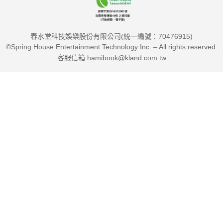
脅→7大真理→7大步驟，提供了一份完整整清單，讓你可以在每
個階段自我檢查。
春水堂科技娛樂股份有限公司(統一編號：70476915)
©Spring House Entertainment Technology Inc. – All rights reserved.
‧從肯定「當下自我」中獲得「成長心態」：成為未來自我
客服信箱:hamibook@kland.com.tw
代表著你會成功也會失敗、勇於不斷挑戰，每個當下自我都是為
了成就未來自我，有了這個概念，你會擁抱成長心態，接納當下
自己。
‧比「原子習慣」更能強化好習慣：與你的未來自我的願景
建立連結，會直接影響你當下的生活品質和行為，你會有意識地
刻意練習未來自我會做的事，強化正確行為的執行力。
‧持續進化的「複利效應」：未來自我的概念是，我們一直
在成長進化，每個時間點的當下自我都在不斷累積能力，如同複
利效應般持續累積你的成功，最終取得指數型成長。