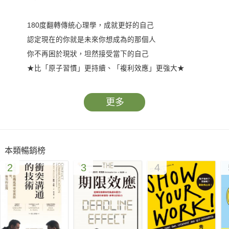
180度翻轉傳統心理學，成就更好的自己
認定現在的你就是未來你想成為的那個人
你不再困於現狀，坦然接受當下的自己
★比「原子習慣」更持續、「複利效應」更強大★
國際知名「未來自我」應用科學專家、動機成功學教練──
更多
班傑明．哈迪 博士告訴你：
如何在人生中獲致你想要的成功？
關鍵因素不是「過去的我是什麼樣的人？」
本類暢銷榜
而是現在的你如何定義「未來自我」的樣貌！
2
3
4
只要你預見「未來自我」就會知道：
‧當下自我還在進化
‧你可以不必追求完美、現在的你可以犯錯與失敗
‧讓當下自我與未來自我對齊