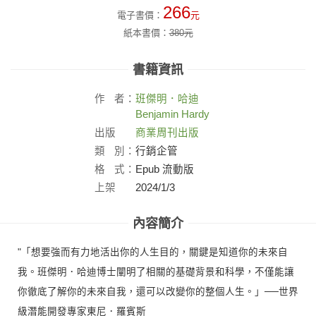
266
電子書價：
元
紙本書價：
380
元
書籍資訊
作
者：
班傑明．哈迪
Benjamin Hardy
出版
商業周刊出版
社：
類
別：
行銷企管
格
式：
Epub 流動版
上架
2024/1/3
日：
內容簡介
"「想要強而有力地活出你的人生目的，關鍵是知道你的未來自
我。班傑明．哈迪博士闡明了相關的基礎背景和科學，不僅能讓
你徹底了解你的未來自我，還可以改變你的整個人生。」──世界
級潛能開發專家東尼．羅賓斯