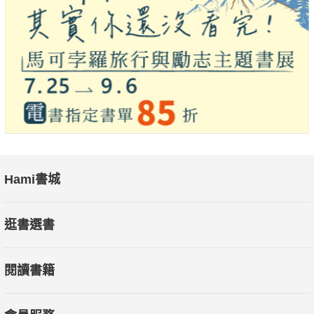
【擴展未來自我效果驚人的背後原因】
‧自我決定論：一旦認定了未來自我的願景，此時此地你的
行動就會發生改變。如果你的未來自我擁有健康的身體，你不會
放縱自己吃垃圾食物。
‧成長心態：闡明「未來自我」後，你會理解現在的你還有
進步空間、還在進化中，你更意擁抱失敗，朝未來目標邁進。
‧累積好習慣：每當你言行舉止都以未來自我為目標，你的
行為會內化成習慣，未來自我永遠會比你想像中的更強大。
‧複利效應：投資於未來自我時，你會與其連結，不論你對
Hami書城
自己做了哪些投資，隨著時間的推移，所有作為都會增長，從而
產生複利效。
逛書選書
【如何更好地創造未來自我】
閱讀書籍
‧「為什麼」決定「做什麼」和「如何做」：當你創造具
體、明確的未來自我時，你會立即改變自身行為來符合設定的目
標。你的行為遵循你的目的和目標走。