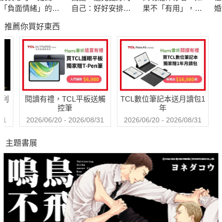
活」。
「負面情緒」的真
自己：好好安排你
果不「有用」，我
婚
失敗與成功之間並非空無一物，我把這兩者之間的中間值稱作
面目，重拾面對困
的專屬時間，重新
還值得被愛嗎？
破
推薦你買好東西
境的勇氣
設定人生的力量
相
「平凡」。
如果你曾因社群貼文獲得的讚數不夠而把它們刪除，
或憂心自己達不到理想標準、不斷自我責難，
這本書將會是你我的解放宣言。平凡，就是最棒的！
哈利
閱讀有禮，TCL平板送觸
TCL數位筆記本送月讀包1
我們可以按照自己的步調生活，不再藉由他人讚美認可自己存
控筆
年
在，
31
2026/06/20 - 2026/08/31
2026/06/20 - 2026/08/31
也可以在羨慕、認同他人能力時回頭看看自己，其實也「無敵可
主題書展
愛」！