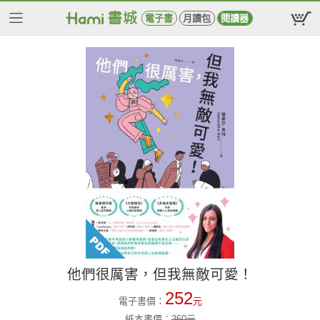
電子書
月讀包
閱讀器
他們很厲害，但我無敵可愛！
252
電子書價：
元
紙本書價：
360
元