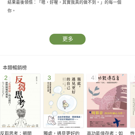
結果最後領悟：「嗯，好喔，其實我真的做不到。」的每一個
你。
◤若非轟動世界的成功，就是令人沮喪的失敗？
如果沒人告訴我，我的人生過得超讚的話，要該死的怎麼辦！◢
更多
嗨，我是薩曼莎， 是個平凡人，
擁有普通的BMI值、學業表現、外貌、戀愛史和社交生活。
本類暢銷榜
我曾為了證明自己的特別，踏上漫長的旅程，
2
3
4
卻發現自己陷入了一座獎盃也沒有、
也不曉得能否到達自己想去地方的困境。
我的人生沒有什麼不對，有工作、朋友也有愛人，
但當這些事物沒達到成人版本的「全班第一」的話，我該如何是
好？
後來我發現，人們忘了人生還有一種東西，叫做「快樂的中等生
反芻思考：揭開
獨處，遇見更好的
高功能倖存者：如
性