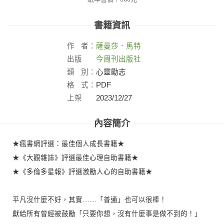
書籍資訊
作
者：
薩曼莎．馬特
出版
今周刊出版社
社：
類
別：
心靈勵志
格
式：
PDF
上架
2023/12/27
日：
內容簡介
★瘋書網評選：最佳個人成長書籍★
★《大觀雜誌》評選最佳心理自助書籍★
★《多倫多星報》評選激勵人心的自助書籍★
平凡沒什麼不好，其實……「普通」也可以很棒！
獻給所有曾經被鼓勵「只要你想，沒有什麼事是做不到的！」