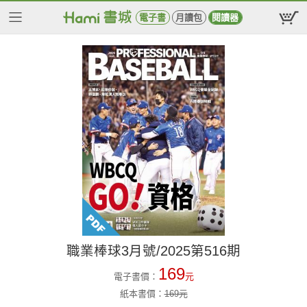
電子書
月讀包
閱讀器
職業棒球3月號/2025第516期
169
電子書價：
元
紙本書價：
169
元