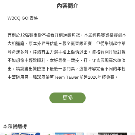
內容簡介
WBCQ GO!資格
有別於12強賽事從不被看好到逆襲奪冠，本屆經典賽資格賽劇本
大相逕庭，原本外界評估能三戰全贏晉級正賽，但從集訓起中華
隊命運多舛，陸續有主力選手碰上傷情退出，資格賽開打後對戰
不如想像中輕鬆順利，幸好最後一戰投、打、守皆展現高水準演
出，精銳盡出驚險搶下最後一張門票，這批陣容完全不同的年輕
中華隊用另一種球風帶著Team Taiwan前進2026年經典賽。
更多
本類暢銷榜