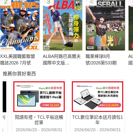
2
3
4
XXL美國職籃聯盟
ALBA阿路巴高爾夫
職業棒球8月
A
雜誌2026 7月號
國際中文版
號/2026第533期
國
140(2026年/8月號)
1
推薦你買好東西
哈利
閱讀有禮，TCL平板送觸
TCL數位筆記本送月讀包1
控筆
年
31
2026/06/20 - 2026/08/31
2026/06/20 - 2026/08/31