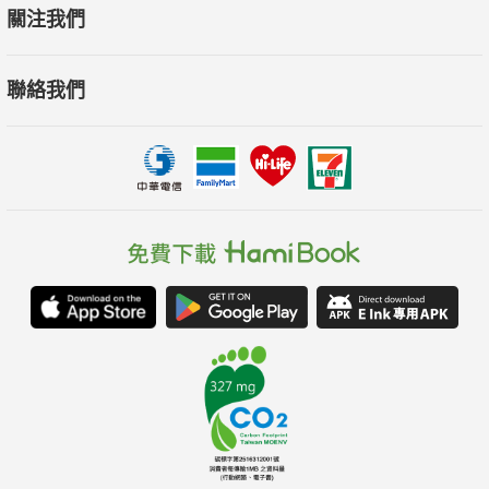
關注我們
這是一本從核心原則到致勝秘訣――超級詳細的「時間管理」工
聯絡我們
具書，不僅能改變工作習慣，也能改變面對工作的方式。只要照
著步驟，絕對能幫助你有效達成理想目標！
本書特色
1. 時間管理領域中，內外功兼具的最佳工具書
本書涵蓋大衛‧艾倫的哲思理念、成千上萬名使用者實際經驗，
與認知科學的研究支持驗證，卻轉化為簡單而實際的方法、鉅細
靡遺地說明，帶領讀者按部就班建立個人化的「搞定」管理系
統。
2. 內容具「模組式架構」，讀者可視需求彈性運用
作者針對「搞定」系統的每個環節、步驟，均提供諸多可獨立使
用的實踐方法，學會多少技巧就能發揮多少功效，完整融會貫通