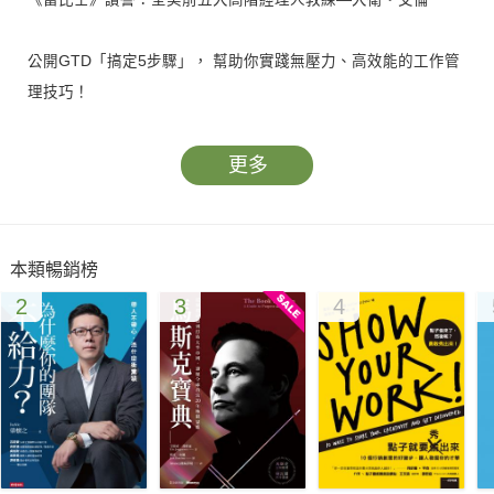
公開GTD「搞定5步驟」， 幫助你實踐無壓力、高效能的工作管
理技巧！
事業有成、家庭和諧、滿足個人志趣，幾乎是每個人的願望，但
更多
在資訊充斥、瞬息萬變的環境中，該如何達成？你需要清空腦
袋、保持思緒清明，才能享有工作與生活的平衡，實現更遠大的
目標。
本類暢銷榜
2
3
4
「最不會利用時間的人，最愛抱怨時間不夠！」
追求速度與效率必然產生壓力嗎？答案是否定的。大衛‧艾倫研
究發現：工作效率和「放鬆能力」有直接關係！只有心思澄靜、
思緒分明，才能讓事情有條理、創意無窮盡。
作者將其思想建立為一套既有助於放鬆，又能掌握所有事的「搞