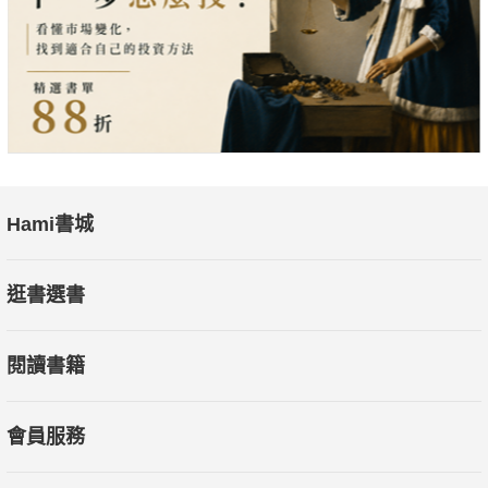
＜整理：讓事情井然有序＞
將理清後的項目歸類到行動清單、專案清單等各種能作為備忘提
示的工具中，對不需執行但有價值的資訊則建立個人參考資料
庫，讓事情透過外部工具各就各位，大腦專注發揮思考判斷與創
造力。
Hami書城
＜回顧：定期檢視每個項目＞
定期檢視各種清單，確保每項任務都在掌控之中、持續推動進
逛書選書
展，甚至進一步發現啟動擱置已久的夢想的機會，大膽挑戰新事
物。
閱讀書籍
＜執行：全心採取實際行動＞
考量自己的條件限制（情境、可用時間、精力）、事情格局（例
會員服務
行瑣事或人生目標？）與任務性質（突發狀況或已排定事
項？），再依「直覺」決定當下應採取的適當行動。