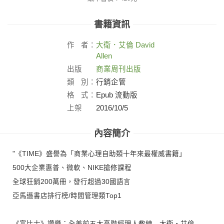
書籍資訊
作
者：
大衛．艾倫
David
Allen
出版
商業周刊出版
社：
類
別：
行銷企管
格
式：
Epub 流動版
上架
2016/10/5
日：
內容簡介
"《TIME》盛譽為「商業心理自助類十年來最權威書籍」
500大企業惠普、微軟、NIKE搶修課程
全球狂銷200萬冊，發行超過30國語言
亞馬遜書店排行榜/時間管理類Top1
《富比士》讚譽：全美前五大高階經理人教練―大衛‧艾倫