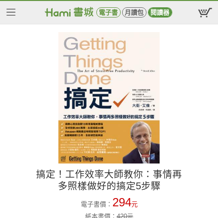
電子書
月讀包
閱讀器
搞定！工作效率大師教你：事情再
多照樣做好的搞定5步驟
294
電子書價：
元
紙本書價：
420
元