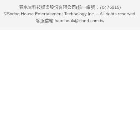
春水堂科技娛樂股份有限公司(統一編號：70476915)
更能發揮加乘效果。
©Spring House Entertainment Technology Inc. – All rights reserved.
例如光是「2分鐘定律」（指可在2分鐘內完成的事，就在收到時
客服信箱:hamibook@kland.com.tw
立刻執行），就幫助無數未採用整套「搞定」模式的人，提升意
想不到的極佳效率。
3. 案例與建議極為實際，絕非唱高調卻難做到
決定處理事情的優先順序，按傳統的「由上往下」（從目標願景
到具體行動）沒有錯；但當底層已經混亂失控時，「由下往上」
（從現行行動去探究目標願景）更有效：管理好眼前小事，便能
朝向大事邁進。
4. 不只是「給你時間」，而是要給你「更美好的人生」
作者的目標是幫助人們在工作和生活中遠離壓力及焦慮，期望讓
人們能「心境如水」地適度應對所有事：並非不為外物所動，而
是面臨任何狀況都能恰當回應，自由安排好該做的事，進一步按
照所追求的目標而活。