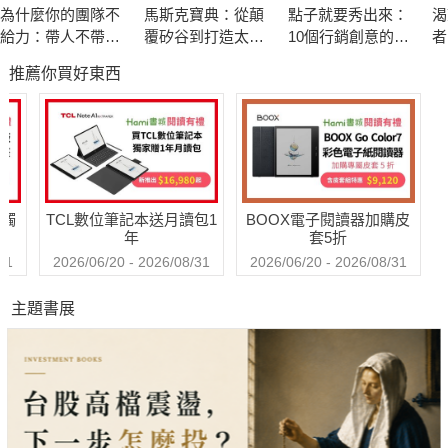
為什麼你的團隊不
馬斯克寶典：從顛
點子就要秀出來：
渴
定5步驟」，讓每個人都能建立適合自己的管理系統，凡事有計
給力：帶人不帶
覆矽谷到打造太空
10個行銷創意的好
者
畫進行、身心妥善，便可以在加速時減低摩擦，高效時降低阻
心，憑什麼衝業績
帝國，讀懂全球首
撇步，讓人發掘你
《
推薦你買好東西
富20年極限思維
的才華
金
力。
◎ 創造高效的「搞定5步驟」
＜捕捉：善用工具取代腦袋＞
送觸
TCL數位筆記本送月讀包1
BOOX電子閱讀器加購皮
用收件匣、筆記本、APP或錄音機等各種工具，不分大小輕重、
年
套5折
個人或工作，收集所有待辦事項，便能大量釋放大腦造成的心理
31
2026/06/20 - 2026/08/31
2026/06/20 - 2026/08/31
壓力。
主題書展
＜理清：決策雜事的最適處理＞
針對每件收集到的事試問：這需要採取任何行動嗎？依可行動、
不可行動分為：立即執行（2分鐘內可完成）、委派他人、延後
執行或立即丟棄、留作參考資料、列入未來再考慮項目；迅速決
定事情所屬的地方。