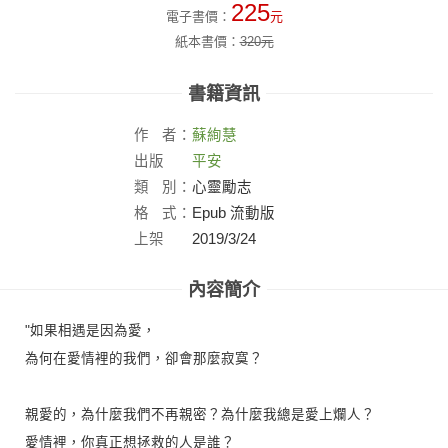
225
電子書價：
元
紙本書價：
320
元
書籍資訊
作
者：
蘇絢慧
出版
平安
社：
類
別：
心靈勵志
格
式：
Epub 流動版
上架
2019/3/24
日：
內容簡介
"如果相遇是因為愛，
為何在愛情裡的我們，卻會那麼寂寞？
親愛的，為什麼我們不再親密？為什麼我總是愛上爛人？
愛情裡，你真正想拯救的人是誰？