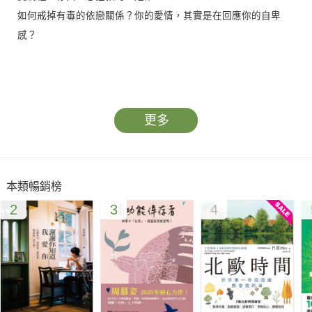
如何戒掉有毒的依戀關係？你的愛情，其實是在回應你的自卑
感？
沒有完美的愛情，
當然也不會有完美的情人。
更多
坦然面對自己最真實的一面，
才能脫離渴求與失落的惡性循環。
本類暢銷榜
2
3
4
我們因為害怕孤單，所以渴望愛情。然而，越是渴求愛情降臨來
拯救空虛乏味的自我，結果卻往往越是寂寞。
為什麼我們愛得那麼累？為什麼愛常讓我們傷痕累累？
這是因為我們的生命都深深受到童年時期家庭關係的影響，這些
心理創傷的烙痕就像是埋藏在心裡的未爆彈，等到愛情來敲門之
後，才不停地被觸發、引爆開來，稍不留神，就可能被炸得粉身