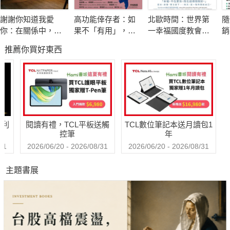
碎骨。
謝謝你知道我愛
高功能倖存者：如
北歐時間：世界第
隨
愛情，其實源自於一場幻覺，這個幻覺是一個從小渴望完全被愛
你：在關係中，面
果不「有用」，我
一幸福國度教會我
銷
的孩子，所投射出來的對於理想愛情的想像，期盼有那麼一個完
對愛，接受愛，學
還值得被愛嗎？
的事
象
推薦你買好東西
習愛，放下愛
萬
美情人，能夠義無反顧地永遠無條件接納我，給予我最安全的依
巧
靠和愛的保證。
信
然而每個人都不完美，當然也不會有所謂的「完美情人」。但我
們卻還是無法放棄對完美情人的期待，甚至開啟一段段如輪迴般
的愛情遭遇。
哈利
閱讀有禮，TCL平板送觸
TCL數位筆記本送月讀包1
在愛戀的苦痛中，先願意保全自己，不把自己推向毀滅邊緣，我
控筆
年
們才能真的自救，往自我療癒的方向求生。我們最終都要能夠洞
31
2026/06/20 - 2026/08/31
2026/06/20 - 2026/08/31
察，愛是從自己內在而生的真理。外求的愛，甚至控制強迫而來
主題書展
的愛，都容易讓我們處於依賴狀態，並不會讓我們真實感受到
愛。
只有在愛情的依戀中，真正地與自己相遇，學會接納一個不完美
的自己，試著成為自己最義無反顧的支持者及關愛者，也才有機
會遇見最美好的愛情。"