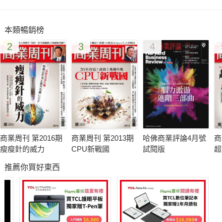
本類暢銷榜
2
3
4
商業周刊 第2016期
商業周刊 第2013期
哈佛商業評論4月號
商
瘦瘦針的威力
CPU新戰國
試閱版
超
推薦你買好東西