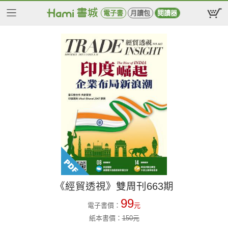
電子書
月讀包
閱讀器
《經貿透視》雙周刊663期
99
電子書價：
元
紙本書價：
150
元