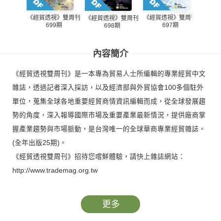
《經貿透視》雙周刊
《經貿透視》雙周刊
《經貿
《經貿透視》雙周刊
699期
697期
698期
內容簡介
《經貿透視雙周刊》是一本專為貿易人士所編輯的專業經貿中文
雜誌，透過記者深入採訪，以及經濟部與外貿協會100多個駐外
單位，蒐集全球各地重要經貿商情資訊編輯而成，從全球發展趨
勢的角度，深入報導國際市場及重要產業最新情況，提供廠商掌
握產業趨勢與市場脈動，是台灣唯一的全球華商專業經貿雜誌。
(全年出版25期)。
《經貿透視雙周刊》招待您嚐鮮體驗，請快上雜誌網站：
http://www.trademag.org.tw
更多