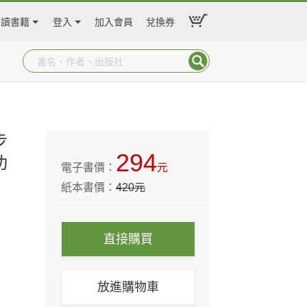
閱讀書籍
登入
加入會員
兌換券
步
294
功
電子書價：
元
紙本書價：
420
元
直接購買
放進購物車