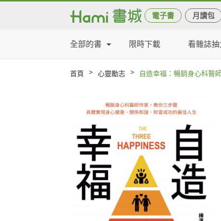
電子書
月讀包
全部的書
限時下載
看雜誌抽
>
>
首頁
心靈勵志
自造幸福：暢銷身心科醫