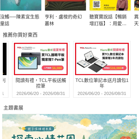
沒鰭──陳素宜生態
亨利．盧梭的奇幻
聽寶寶說話【暢銷
異
童話
叢林
增訂版】：用愛塑
天
腦，掌握0～6歲幼
N
推薦你買好東西
兒發展關鍵五力
哈利
閱讀有禮，TCL平板送觸
TCL數位筆記本送月讀包1
控筆
年
31
2026/06/20 - 2026/08/31
2026/06/20 - 2026/08/31
主題書展