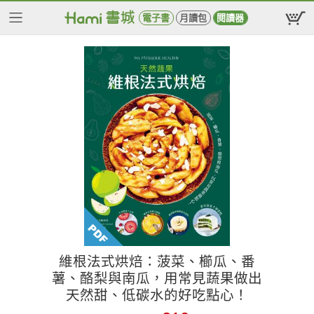
電子書
月讀包
閱讀器
維根法式烘焙：菠菜、櫛瓜、番
薯、酪梨與南瓜，用常見蔬果做出
天然甜、低碳水的好吃點心！