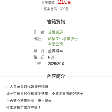
210
電子書價：
元
紙本書價：
300
元
書籍資訊
作
者：
艾維廚房
出版
幼福文化事業股份
社：
有限公司
類
別：
童書繪本
格
式：
PDF
上架
2025/2/10
日：
內容簡介
用大量蔬果取代奶油與麵粉，
你一定會喜歡這種減少熱量、不減少美味的好點子！
不再擔心熱量過高、糖份爆表
這本維根烘焙超完美！