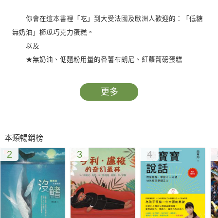
你會在這本書裡「吃」到大受法國及歐洲人歡迎的：「低糖
無奶油」櫛瓜巧克力蛋糕。
以及
★無奶油、低麵粉用量的番薯布朗尼、紅蘿蔔磅蛋糕
★不使用任何蛋類的蛋白霜餅
★用紅栗南瓜取代奶油與糖的巧克力大理石蛋糕
更多
★以菠菜來製作的香草千層蛋糕
此外還有使用番茄、香蕉、芒果、西洋梨、酪梨等的甜點。
本類暢銷榜
如同作者所說的：「這本書將會帶給你樂趣、不內疚的食
2
3
4
慾、驚奇的內容，好好享受吧！」
不要猶豫了，這麼創新的作法，一定能讓你吃得心滿意足。