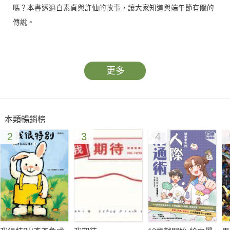
嗎？本書透過白素貞與許仙的故事，讓大家知道與端午節有關的
傳說。
【故事大綱】
西湖邊的一場雨，讓白蛇化身的白娘子與許仙相識相戀，兩
更多
人結為連理，過著安穩的生活。有一天，金山寺的高僧法海感受
到一股妖氣，發現了白娘子的真實身分。法海認為白蛇在人間必
定會作亂，因此將許仙關進金山寺，引誘白娘子前來營救，法海
本類暢銷榜
與白娘子就此展開了一場大戰……
2
3
4
【從閱讀中提升語文能力】
本書讓孩子在閱讀生動有趣的節日故事同時，還能搭配注釋
學習精選詞彙；讀完故事後有「詞語庫」，統整故事中出現過的
詞彙，搭配例句讓印象更深刻；「寫作指導」點出故事中所使用
的寫作手法，用簡單輕鬆的方式帶領小朋友動筆寫寫看，接觸最
早的寫作啟蒙！