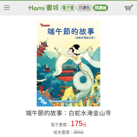
電子書
月讀包
閱讀器
端午節的故事：白蛇水淹金山寺
175
電子書價：
元
紙本書價：
250
元