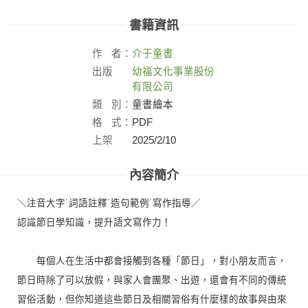
書籍資訊
作
者：
介于童書
出版
幼福文化事業股份
社：
有限公司
類
別：
童書繪本
格
式：
PDF
上架
2025/2/10
日：
內容簡介
＼注音大字˙詞語註釋˙造句範例˙寫作指導／
認識節日學知識，提升語文寫作力！
每個人在生活中都會接觸到各種「節日」，對小朋友而言，
節日時除了可以放假，與家人會團聚、出遊，還會有不同的傳統
習俗活動，但你知道這些節日及相關習俗有什麼樣的故事與由來