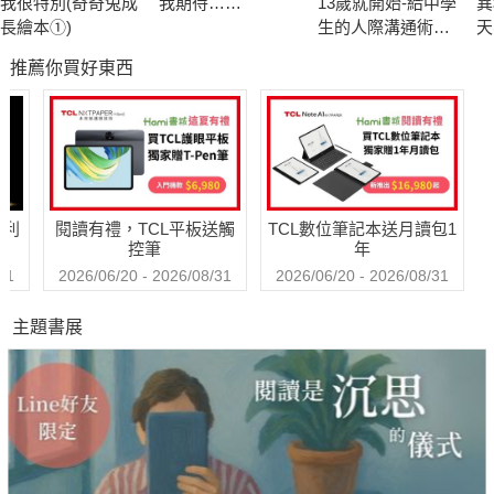
我很特別(奇奇兔成
我期待……
13歲就開始-給中學
異
長繪本①)
生的人際溝通術：
天
特別邀請「鴻雁寫作教室」洪俊彥、余佩芳兩位專業老師審
一輩子都要擁有的
N
推薦你買好東西
表達溝通力，現在
訂，並於文末撰寫導引文章，介紹如何使用故事中的寫作技巧，
開始學習！
並出題讓小朋友思考、下筆、增進寫作技巧，也練習表達自己的
想法！
本書特色
哈利
閱讀有禮，TCL平板送觸
TCL數位筆記本送月讀包1
控筆
年
★寫實的彩繪風格，生動繪圖使閱讀時身歷其境。
31
2026/06/20 - 2026/08/31
2026/06/20 - 2026/08/31
★了解節日傳說及習俗由來，增加生活常識。
主題書展
★全文附注音，搭配精選詞彙注釋，提升語文能力。
★附詞語庫，統整文中詞彙，搭配造句加深印象並學習應
用。
★附寫作指導，簡單輕鬆的引導，讓小朋友嘗試提筆寫作。