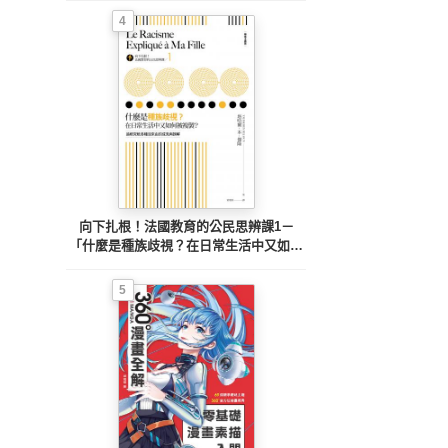
4
向下扎根！法國教育的公民思辨課1－
「什麼是種族歧視？在日常生活中又如何
被複製？」：追根究柢各種沒來由的成見
與誤解
5