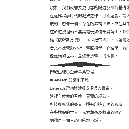
現象，我們就需要更可靠的論述及知識基礎
在這部超前時代的經典之作，丹麥遊戲理論
規則，想像一個不存在的虛構世界，並在其
在於遊戲裡頭。無論電玩如何千變萬化，都
從《俄羅斯方塊》、《世紀帝國》、《薩爾
合文本及電影分析、電腦科學、心理學、賽
像虛構的世界，最終參透電玩的本質。
▁▂▃▄▅▆▇██▇▆▅▄▃▂▁
衛城出版◇全新書系登場
#Beneath 閱讀地下城
Beneath是遊戲與知識相遇的書系，
這裡有使命的召喚，真實的虛幻，
科技與魔法的盛宴，還有創造文明的體驗。
在夢境般的世界，探索藝術及敘事的邊界。
閱讀每一個人心中的地下城。