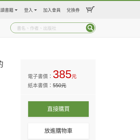
閱讀書籍
登入
加入會員
兌換券
的
385
電子書價：
元
紙本書價：
550
元
直接購買
放進購物車