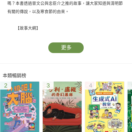
嗎？本書透過晉文公與忠臣介之推的故事，讓大家知道與清明節
有關的傳說，以及寒食節的由來。
【故事大綱】
相傳晉文公在成為國君以前曾流亡國外十幾年，當晉文公因
為飢餓而病倒時，忠臣介之推用自己的腿肉煮成肉湯，讓他補充
更多
元氣，他因此大受感動。沒想到，晉文公回國成為國君後，封賞
了許多忠臣，卻獨獨忘了介之推。原本就不追名逐利的介之推，
帶著母親隱居深山，而晉文公經人提醒後，才發現自己的疏失，
本類暢銷榜
於是滿心愧疚的想請介之推回來，卻遍尋不著他，在無計可施的
2
3
4
情況下，竟造成意想不到的結果……
【從閱讀中提升語文能力】
本書讓孩子在閱讀生動有趣的節日故事同時，還能搭配注釋
學習精選詞彙；讀完故事後有「詞語庫」，統整故事中出現過的
詞彙，搭配例句讓印象更深刻；「寫作指導」點出故事中所使用