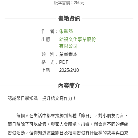
紙本書價：
250
元
書籍資訊
作
者：
朱懿懿
出版
幼福文化事業股份
社：
有限公司
類
別：
童書繪本
格
式：
PDF
上架
2025/2/10
日：
內容簡介
認識節日學知識，提升語文寫作力！
每個人在生活中都會接觸到各種「節日」，對小朋友而言，
節日時除了可以放假，與家人會團聚、出遊，還會有不同的傳統
習俗活動，但你知道這些節日及相關習俗有什麼樣的故事與由來