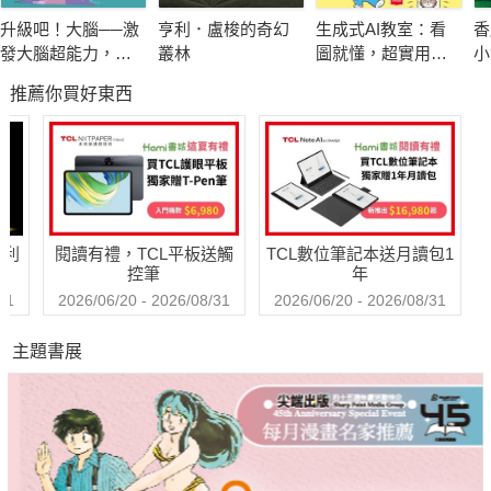
的寫作手法，用簡單輕鬆的方式帶領小朋友動筆寫寫看，接觸最
升級吧！大腦──激
亨利．盧梭的奇幻
生成式AI教室：看
香
早的寫作啟蒙！
發大腦超能力，破
叢林
圖就懂，超實用操
小
解金魚腦、腦腐陷
作指南
推薦你買好東西
阱、演算法操控的
特別邀請「鴻雁寫作教室」洪俊彥、余佩芳兩位專業老師審
祕密
訂，並於文末撰寫導引文章，介紹如何使用故事中的寫作技巧，
並出題讓小朋友思考、下筆、增進寫作技巧，也練習表達自己的
想法！
哈利
閱讀有禮，TCL平板送觸
TCL數位筆記本送月讀包1
本書特色
控筆
年
31
2026/06/20 - 2026/08/31
2026/06/20 - 2026/08/31
★畫風為獨特水墨風格，生動繪圖使閱讀時身歷其境。
主題書展
★了解節日傳說及習俗由來，增加生活常識。
★全文附注音，搭配精選詞彙注釋，提升語文能力。
★附詞語庫，統整文中詞彙，搭配造句加深印象並學習應
用。
★附寫作指導，簡單輕鬆的引導，讓小朋友嘗試提筆寫作。