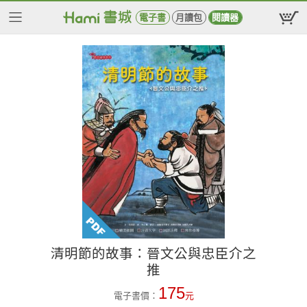
電子書
月讀包
閱讀器
清明節的故事：晉文公與忠臣介之
推
175
電子書價：
元