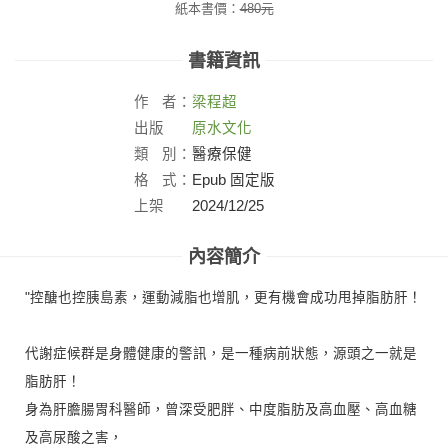
紙本書價：
480
元
書籍資訊
作
者：
梁程超
出版
原水文化
社：
類
別：
醫療保健
格
式：
Epub 固定版
上架
2024/12/25
日：
內容簡介
"控醣也控胰島素，運動減脂也增肌，更有機會成功甩掉脂肪肝！
代謝症候群是身體健康的警訊，是一種病前狀態，源頭之一就是
脂肪肝！
身為肝膽腸胃科醫師，曾深受肥胖、中度脂肪及高血壓、高血糖
及高尿酸之害，