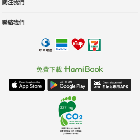
關注我們
進行 30 秒，中間休息 10 秒，全套12個動作循環完成一次為7分
鐘。
聯絡我們
￭7分鐘間歇運動結合有氧和肌力訓練，能活動到全身、核心肌
群，每周進行5天，6
週就能有效增肌減脂，可降低胰島素阻抗，避免新陳代謝疾病的
風險。
特別提醒
￭久坐是新型菸害！癌症、心血管疾病、糖尿病、肥胖、消化系
統與神經系統
疾病等，皆證實與久坐相關，被稱為「坐病」。
￭如果你已坐超過1小時了，趕緊起來動一動，花５分鐘時間
踏踏步、靠牆深蹲、爬爬樓梯或打掃，就能免於久坐的危害。