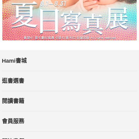
￭午餐便當的肉類多半乾煎、清蒸、水煮、烘烤。青菜則有2至3
種且油水炒。
碳水化合物以米飯為主，以準備方便，沒有特別一定得吃糙米飯
或五穀飯。
￭晚餐以肉類、海鮮等蛋白質及蔬菜為主，飯吃不多，若肉類蔬
菜有飽足感就不吃飯。
Hami書城
【跟著梁醫師這樣超慢跑&7分鐘運動的重點筆記】
￭超慢跑是有氧運動，訓練的是慢肌，過程中不會產生乳酸，可
逛書選書
幫助修復粒線體，提
升粒線體功能，改善慢性病也能紓解壓力，甚至延緩老化。
閱讀書籍
￭有減重需求者，每次超慢跑要跑1小時以上或拆成幾次在一天內
做完，一次至少10
分鐘以上；一週累積時數要達150小時。
會員服務
￭7分鐘間歇運動屬高強度運動，運動前最好先暖身，運動完也要
做些伸展。每個動作