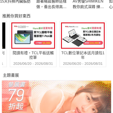
15天抖掉內臟脂肪
跟著楊晨醫師這樣
AV男優SHIMIKEN
如
我的減重方法第一個重點就是好準備、好料理且好執行的「減醣
做，養出長得高、
教你廁式深蹲 練爆
心
飲食」。
不過敏的孩子
性福男子肌力
憾
推薦你買好東西
威
第二個重點就是可有效降低體脂肪及內臟脂肪，防止復胖，還可
改善胰島素阻抗，強化粒線體的「節拍超慢跑」和「7分鐘間歇
運動」。
哈利
閱讀有禮，TCL平板送觸
TCL數位筆記本送月讀包1
【跟著梁醫師這樣吃半醣飲食的重點筆記】
控筆
年
￭半醣飲食法也就是將一天三餐當中的碳水化合物減一半、蛋白
31
2026/06/20 - 2026/08/31
2026/06/20 - 2026/08/31
質和蔬菜的量加
主題書展
倍。且務必在12小時內吃完三餐、12小時完全禁食。
￭早餐一定有三杯，一杯300至500cc的溫開水、一杯無糖豆漿，
一杯手沖黑咖啡。
￭不論是吐司、饅頭或是酸種麵包，都是先吃完蛋及無糖豆漿等
蛋白質後再吃。
￭一天只吃一份水果，一份會包含數種水果，而且是在早餐吃。