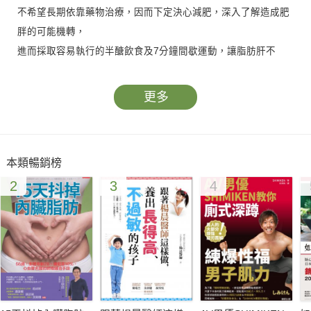
不希望長期依靠藥物治療，因而下定決心減肥，深入了解造成肥
胖的可能機轉，
進而採取容易執行的半醣飲食及7分鐘間歇運動，讓脂肪肝不
見，四高不再來！
更多
【醫師科學實證】：脂肪肝完全消失，血糖和尿酸和血壓也恢復
正常值，
不必再服藥控制。身體年齡比實際年齡年輕11歲！
本類暢銷榜
請正視以下數字！
2
3
4
￭國人每2個中年人就有1人有脂肪肝；20至29歲年輕人也有近3
成的患者。
含糖飲料及精緻碳水化合物可能是主因。
￭體重減輕5%就能改善脂肪肝，體重減輕7%可讓肝發炎指數下
降，
體重減輕10%，更有機會改善脂肪性肝炎。