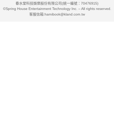
春水堂科技娛樂股份有限公司(統一編號：70476915)
©Spring House Entertainment Technology Inc. – All rights reserved.
本書章節重點
客服信箱:hamibook@kland.com.tw
PART1 肝臟科醫師也罹患中度脂肪肝，45歲就吃藥控制高血壓
PART2 脂肪肝的危機＆膽固醇沒你想的壞
PART3 影響肥胖的關鍵荷爾蒙—胰島素
PART4 減醣飲食&正確用餐順序，控醣也控胰島素
PART5 減重最後一哩路，運動減脂也增肌
強力推薦
吳明賢 台大醫院院長
黃瑞仁 輔大醫院院長
蕭敦仁 中華民國肥胖研究學會前理事長
陳志金 暢銷書作者& lcu醫生陳志金
林恭平 行健醫療集團總院長
羅鴻源 北投健康管理醫院院長
莊開文 資深新聞媒體人