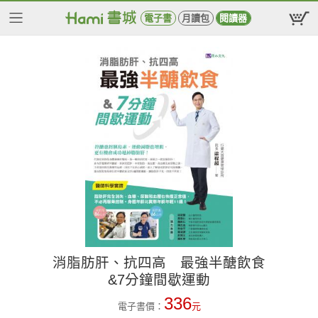
電子書
月讀包
閱讀器
消脂肪肝、抗四高 最強半醣飲食
&7分鐘間歇運動
336
電子書價：
元