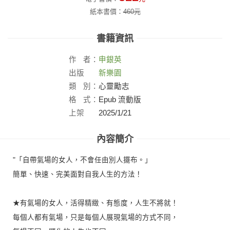
紙本書價：
460
元
書籍資訊
作
者：
申銀英
出版
新樂園
社：
類
別：
心靈勵志
格
式：
Epub 流動版
上架
2025/1/21
日：
內容簡介
"「自帶氣場的女人，不會任由別人擺布。」
簡單、快速、完美面對自我人生的方法！
★有氣場的女人，活得精緻、有態度，人生不將就！
每個人都有氣場，只是每個人展現氣場的方式不同，