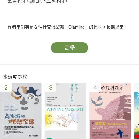
氣場不同，顯化的人生也不同。
作者申銀英是女性社交俱樂部「Diamind」的代表。長期以來，
一直負責眾多網路達人的形象諮詢，是韓國頂尖的氣場管理師。
更多
她認為，每個人都有專屬於自己的非凡氣場。只要找出隱藏的內
在力量，每個人都能創造出專屬於自己的獨特力量。
本類暢銷榜
★氣場全開，顯化你想要的人生！
2
3
4
打造氣場，你可以從四大方面著手：
｛內心調頻｝
從內心想法開始改變，改變你的信念就重塑了人生
｛形象管理｝