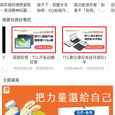
管理外在形象，從身體、聲音、裝扮3面向改造氣場
高年級的理想姿態
放不下，就握手言
高功能倖存者：如
自
－資深精神科醫師
和吧：EQ始祖丹尼
果不「有用」，我
別
｛金錢豐盛｝
也嚮往的老後人生
爾．高曼與措尼仁
還值得被愛嗎？
推薦你買好東西
波切的冥想智慧
投資自己，花錢在自己身上，學習成長替自己增值
｛質感連結｝
人際關係也要換季，與人好好相處的關鍵方法
哈利
閱讀有禮，TCL平板送觸
TCL數位筆記本送月讀包1
《打造氣場》是一本鼓勵人們發現並找出內在氣場的書。對於那
控筆
年
些從未想過自己擁有氣場的人來說，也要嘗試啟動氣場，不被隨
31
2026/06/20 - 2026/08/31
2026/06/20 - 2026/08/31
便擺布、做自己。這本書提供了透過轉換思維，提升自我的思想
主題書展
解決方案。
如果你是：
 害怕提問的人
 難以做決定的人