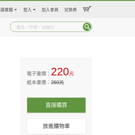
閱讀書籍
登入
加入會員
兌換券
220
電子書價：
元
紙本書價：
260
元
直接購買
放進購物車