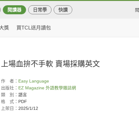
閱讀器
日常學
快讀
大獎
買TCL送月讀包
上場血拚不手軟 賣場採購英文
作
者：
Easy Language
出版社：
EZ Magazine 外語教學雜誌網
類
別：
語言
格
式：
PDF
上架日：
2025/1/12