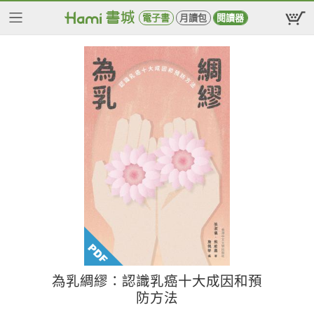
電子書
月讀包
閱讀器
為乳綢繆：認識乳癌十大成因和預
防方法