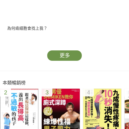
為何癌細胞會找上我？
怎樣才能及早發現危機？
更多
乳癌高居香港女性致命癌症第三位
乳癌個案由以前每年700多宗飆升至超過5,500宗
本類暢銷榜
2
3
4
改善生活習慣能預防高達40%風險
雞、咖啡和珍珠奶茶會致癌嗎？
止汗劑、護膚品和防曬產品是否存在致癌風險？