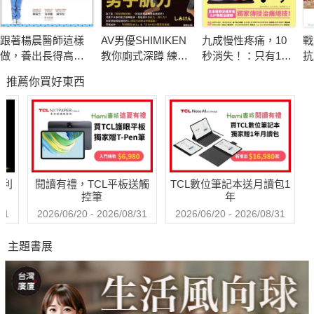
常穿胸圍會增加患癌風險？
跟著楊晨醫師這樣
AV男優SHIMIKEN
九成慢性疼痛，10
戰
做，養出長得高、
教你廁式深蹲 練爆
秒消失！：只有1%
抗
只靠自我檢查便能預防乳癌？
不過敏的孩子
性福男子肌力
物理治療師才懂！
抗
推薦你買好東西
驚人的「關節重置
名
術」，找出真正痛
因，快速根除多年
不適痛感
作為本港女性的頭號常見癌症，乳癌的威脅隨年增長，但乳癌到
底因何而來？又能如何預防？香港乳癌基金會創會人張淑儀和外
哈利
閱讀有禮，TCL平板送觸
TCL數位筆記本送月讀包1
科專科醫生熊維嘉擁有一手臨床經驗，參考大量本地及外國數
控筆
年
據，把多年專業知識轉化成一本專屬香港女性的乳癌預防手冊。
31
2026/06/20 - 2026/08/31
2026/06/20 - 2026/08/31
主題書展
從逐一分析先天和後天「十大乳癌高危因素」到介紹檢查乳房健
康的方法和服務，本書日常案例和專業知識並重，破解大眾對乳