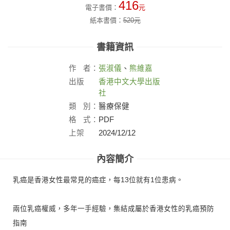
416
電子書價：
元
紙本書價：
520
元
書籍資訊
作
者：
張淑儀
、
熊維嘉
出版
香港中文大學出版
社：
社
類
別：
醫療保健
格
式：
PDF
上架
2024/12/12
日：
內容簡介
乳癌是香港女性最常見的癌症，每13位就有1位患病。
兩位乳癌權威，多年一手經驗，集結成屬於香港女性的乳癌預防
指南