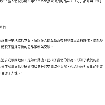
停滯？當人們被鼓勵平等尊重乃至接受所有的品味，「好」品味與「壞」
傅柯
而藉由解構地位的本質，解讀在人際互動背後的地位宣告與評估，便能發
，體現了選擇背後的思維限制與突破。
去追求或鞏固地位。是如此動機，建構了我們的行為、形塑了我們的品
本書在解讀文化品味與階級身分的交織時也提醒，否認地位對文化的影響
否認了人性。"