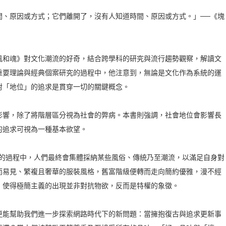
間、原因或方式；它們離開了，沒有人知道時間、原因或方式。」──《塊
風和魂》對文化潮流的好奇，結合跨學科的研究與流行趨勢觀察，解讀文
重要理論與經典個案研究的過程中，他注意到，無論是文化作為系統的運
對「地位」的追求是貫穿一切的關鍵概念。
影響，除了將階層區分視為社會的弊病。本書則強調，社會地位會影響長
的追求可視為一種基本欲望。
位的過程中，人們最終會集體採納某些風俗、傳統乃至潮流，以滿足自身對
而易見、繁複且奢華的服裝風格，舊富階級便轉而走向簡約優雅，漫不經
，使得極簡主義的出現並非對抗物欲，反而是特權的象徵。
更能幫助我們進一步探索網路時代下的新問題：當擁抱復古與追求更新事