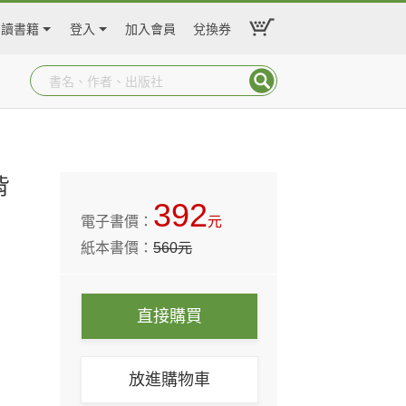
閱讀書籍
登入
加入會員
兌換券
背
392
電子書價：
元
紙本書價：
560
元
直接購買
放進購物車