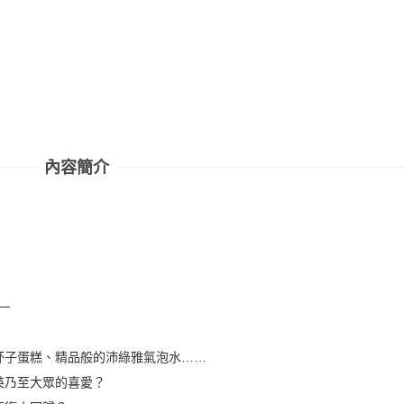
內容簡介
─
杯子蛋糕、精品般的沛綠雅氣泡水……
英乃至大眾的喜愛？