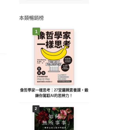
本類暢銷榜
1
像哲學家一樣思考：27堂邏輯素養課，鍛
鍊你駕馭AI的思辨力！
2