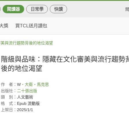
閱讀器
日常學
快讀
大獎
買TCL送月讀包
審美與流行趨勢背後的地位渴望
階級與品味：隱藏在文化審美與流行趨勢
後的地位渴望
作
者：
W
‧大衛‧馬克思
出版社：
二十張出版
類
別：
人文藝術
格
式：
Epub 流動版
上架日：
2025/1/1