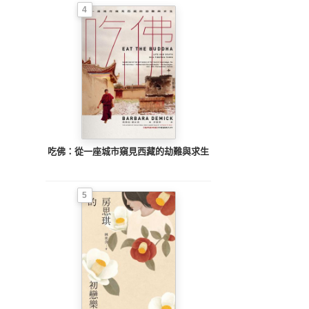
4
吃佛：從一座城市窺見西藏的劫難與求生
5