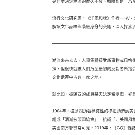
是什麼決定潮流的歷久不衰、轉瞬即逝，乃
流行文化研究家、《洋風和魂》作者──W‧
解讀文化品味與階級身分的交織，深入探索
───────────────────────────
潮流來來去去，人類集體接受新事物或風格
擦，但很快就被人們乃至最初的反對者所接
文化遺產中占有一席之地。
就比如，披頭四的成員某天決定留瀏海，卻
1964年，披頭四頂著標誌性的拖把頭造訪
組成「消滅披頭四協會」，抗議「非美國風
美國南方都尋常可見。2019年，《GQ》