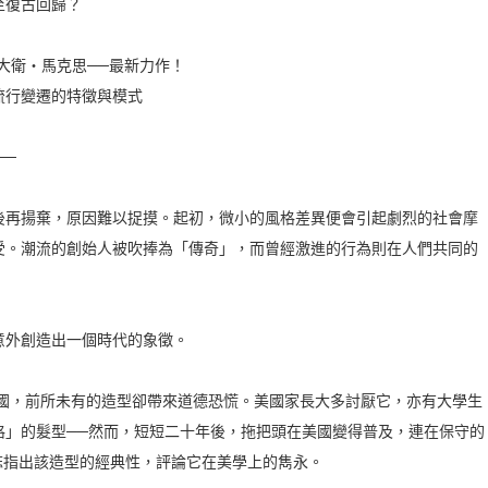
至復古回歸？
大衛‧馬克思──最新力作！
流行變遷的特徵與模式
──
後再揚棄，原因難以捉摸。起初，微小的風格差異便會引起劇烈的社會摩
受。潮流的創始人被吹捧為「傳奇」，而曾經激進的行為則在人們共同的
意外創造出一個時代的象徵。
美國，前所未有的造型卻帶來道德恐慌。美國家長大多討厭它，亦有大學生
格」的髮型──然而，短短二十年後，拖把頭在美國變得普及，連在保守的
雜誌指出該造型的經典性，評論它在美學上的雋永。