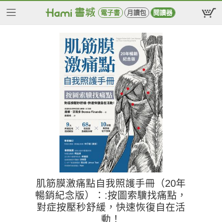
電子書
月讀包
閱讀器
肌筋膜激痛點自我照護手冊（20年
暢銷紀念版）：:按圖索驥找痛點，
對症按壓秒舒緩，快速恢復自在活
動！