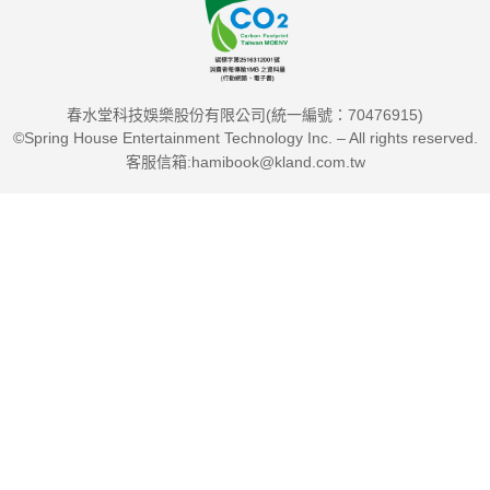
8.大腿及膝蓋
9.小腿、腳踝及足部
春水堂科技娛樂股份有限公司(統一編號：70476915)
全書以詳細的透視解剖圖解，清晰呈現68條肌筋膜中的激痛
©Spring House Entertainment Technology Inc. – All rights reserved.
點位置，
客服信箱:hamibook@kland.com.tw
並透過淺顯易懂的文字，描述每條肌肉中的激痛點有哪些特
性，
以及容易誘發激痛點的動作及姿勢，並提供自我照護的治痛
對策，
包括：徒手按壓、對應伸展、濕熱療法及冰敷等要點，解痠
止痛更有效率。
★慢性疼痛這樣解：按圖索驥找痛點，對症按壓秒舒緩
本書作者唐娜．芬南多，進一步將肌筋膜激痛點細分為三種
類型：