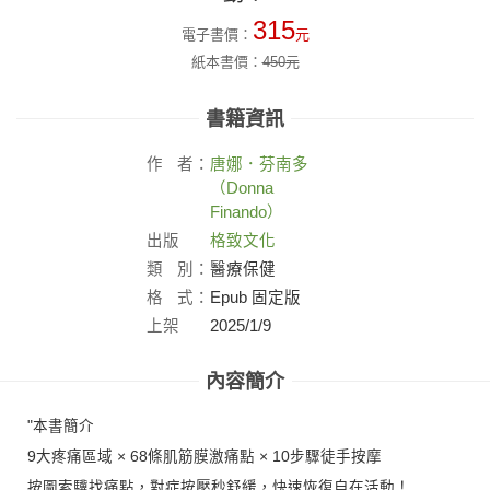
315
電子書價：
元
紙本書價：
450
元
書籍資訊
作
者：
唐娜．芬南多
（Donna
Finando）
出版
格致文化
社：
類
別：
醫療保健
格
式：
Epub 固定版
上架
2025/1/9
日：
內容簡介
"本書簡介
9大疼痛區域 × 68條肌筋膜激痛點 × 10步驟徒手按摩
按圖索驥找痛點，對症按壓秒舒緩，快速恢復自在活動！