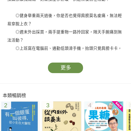
◎健身舉重兩天過後，你是否也覺得肩膀莫名痠痛，無法輕
易穿脫上衣？
◎週末外出採買，兩手提重物一路拎回家，隔天手腕痛到無
法活動？
◎上班窩在電腦前、通勤低頭滑手機，抬頭只覺肩膀卡卡，
頸部還會發出聲響？
◎出國旅遊每天走兩萬步，第二天下床瞬間兩腿發軟、腳掌
更多
痛到無法踩地？
更令人困擾的是，上述疼痛往往經久不癒，教人坐立難安；
本類暢銷榜
無論你經歷的是痠、硬、脹、麻、腫、痛，都將影響日常作
2
3
4
息。
實際上，慢性肌肉疼痛的終極解答，得從肌筋膜激痛點找！
★何謂激痛點？為何治痛得從這裡下手？