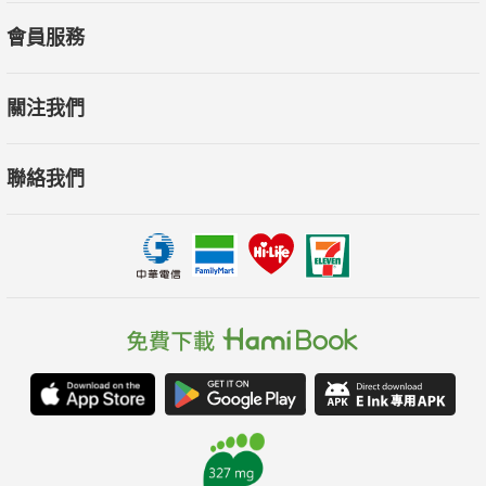
按摩專家，
會員服務
身兼持照針灸師（Licensed Acupuncturist, L.Ac.），
以及持照按摩治療師（Licensed Massage Therapist,
關注我們
L.M.T.）兩項專業身分。
聯絡我們
唐娜在這本經典著作中，提供了治療慢性疼痛和預防肌肉受
傷的方法。
她首先說明如何辨認9大區域的肌肉緊繃，包括：
1.頭部及顏面
2.頸部及上背部
3.肩膀
4.手肘、手臂及手部
5.軀幹
6.下背部、臀部、髖部及大腿
7.鼠蹊部及大腿內側