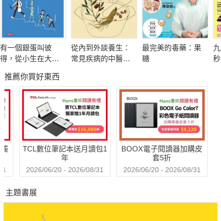
人體的肌肉系統由大約200多對肌群組成，
能幫助我們維持姿勢、容納器官，並透過各式肌肉活動維持
有一個銀蛋叫彼
從內到外談養生：
最完美的毒藥：果
九
體溫。
得，從小生在大醫
常見疾病的中醫調
糖
秒
院：借學分、逃兵
養
物
推薦你買好東西
役，戴鋼盔赴晨會
驚
若將肌群放大來看，可發現其為一束束平行排列的肌肉纖
的實習血淚
術
維；
因
當肌肉拉傷或受創時，便可能導致其中一束或多束受限，
不
形成所謂緊束帶（taut band）；激痛點（trigger point）則
潛藏其中。
送觸
TCL數位筆記本送月讀包1
BOOX電子閱讀器加購皮
年
套5折
這些潛藏在肌肉中的結節，會造成疼痛、無力、動作受限
31
2026/06/20 - 2026/08/31
2026/06/20 - 2026/08/31
等，
主題書展
且激痛點最狡猾之處，在於它可能距離產生疼痛的肌群很
遠，難以對症下藥。