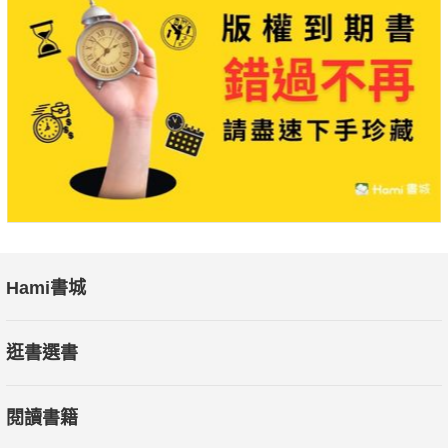
更棘手的是，一旦某條肌肉出現激痛點，且未能減輕或消
除，便會引發雪球效應
——當一條肌肉無力時，另一條肌肉會為了代償而被拉傷，
進而發展出新的激痛點，並在肌筋膜的連結之下，產生全身
性的連鎖疼痛！
★暢銷全美20年治痛經典，全新中譯本
《肌筋膜激痛點自我照護手冊》初版於2005年，甫上市便暢
銷全美；
Hami書城
廣受物理治療（physical therapy）和自我照護（self-care）
領域的專業人士推崇。
逛書選書
如今20年已過，依舊熱度不減，儼然成為業界經典，並推出
全新中譯本。
閱讀書籍
本書作者唐娜．芬南多（Donna Finando）為美國知名徒手