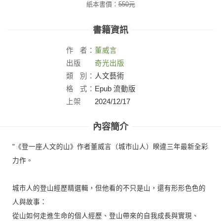
紙本書價：
550
元
書籍資訊
作
者：
董威言
出版
奇光出版
社：
類
別：
人文藝術
格
式：
Epub 流動版
上架
2024/12/17
日：
內容簡介
"《登一座人文的山》作者董威言（城市山人）睽違三年最新全彩
力作。
城市人的登山經歷精選輯，但他看的不只是山，還有形形色色的
人與故事：
從山如何走進生命的個人經歷、登山帶來的自我成長與實現、