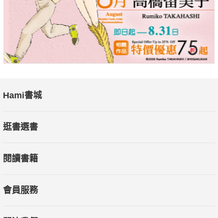
董威言，睽違三年再推出以公民身分行腳山林的最新圖文力作，
獻給所有熱愛山林的戶外人。
這是一本城市人的登山經歷精選輯，但他眼睛看的不只是山，還
有形形色色的人與故事。從永遠奪去父親的一場山難、第一座百
岳的感動、目睹各種山林現象的反思，到經典的高山縱走、自立
自強的決心、透過古道重新認識台灣及親子登山，讓讀者一探山
如何從遙遠陌生的地方，逐漸成為一個人成長的試煉之地，甚至
Hami書城
生命中重要的一部分。
本書從作者的親身登山與人生經歷出發，有登山帶來的自我成長
逛書選書
與實現、有重新認識台灣歷史的震撼與反思，還帶領讀者審視諸
多環境與社會議題，廣泛而彼此連結，最後再引導到山與人關係
閱讀書籍
的分析與主張。內容雖然橫跨許多不同的山區與路線，探討的議
題又是包羅萬象，所有文字的源頭卻不脫一雙好奇的眼睛，一股
無法忍耐不去思考的執著，和一份深埋心頭、發自感性且歸於理
會員服務
性的土地之愛，更在人人愛往山跑的時代，提供一個新鮮而真摯
的公民視角，也希望為台灣的山林書寫注入一股藉著立足過去與