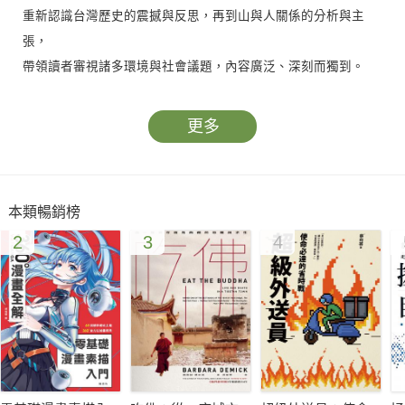
重新認識台灣歷史的震撼與反思，再到山與人關係的分析與主
張，
帶領讀者審視諸多環境與社會議題，內容廣泛、深刻而獨到。
本書是著眼台灣整體登山環境，
更多
以及作為一位台灣公民該如何看待自家山林的肺腑之作。
◆愛山、親山，也讀山、寫山，時常發表精闢文章針砭時政、評
本類暢銷榜
論登山議題的「城市山人」董威言，睽違三年再推出以公民身分
2
3
4
行腳山林的全彩圖文力作，獻給所有熱愛山林的戶外人。
◆台灣有不少登山相關的書籍，但主要集中在來自西方的登山技
能工具書、登山與步道文學等，台灣本土亦有人書寫來自8,000
公尺巨峰的攀登故事、步道與路線介紹、抒情與紀實夾雜的登山
報導╱紀錄、山林工作者的職業經歷、山林主題的散文集與小
說、區域性的環境史專書等。但是著眼台灣整體登山環境，以及
作為一位台灣公民該如何看待自家山林的書籍卻極為稀罕。