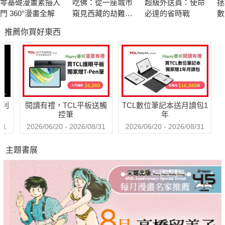
零基礎漫畫素描入
吃佛：從一座城市
超級外送員：使命
拯
◆本書從作者的親身登山與人生經歷出發，有登山帶來的自我成
門 360°漫畫全解
窺見西藏的劫難與
必達的省時戰
數
長與實現、有重新認識台灣歷史的震撼與反思，還帶領讀者審視
求生
推薦你買好東西
諸多環境與社會議題，廣泛而彼此連結，最後再引導到山與人關
係的分析與主張，望為台灣的山林書寫注入一股藉著立足過去與
當下，進而思考未來的能量。
「登山對我而言，尤其是在山上連續步行數日的行程，能夠漸漸
哈利
閱讀有禮，TCL平板送觸
TCL數位筆記本送月讀包1
軟化一層受文明生活燒製硬化的外殼，助我找到一個陌生但快樂
控筆
年
的自己。登山意味著揮別舒適，揮別舒適即是發掘潛力的契機；
31
2026/06/20 - 2026/08/31
2026/06/20 - 2026/08/31
和本為陌生人的隊友們患難與共、互相幫助，乃至自發為隊伍貢
主題書展
獻力量，從其中獲得快樂，亦是一種當今都會生活中難得的體
驗。也許這就是我喜歡登山的理由吧，幸福感。」
──本書作者 董威言
繼口碑好評的《登一座人文的山》後，愛山、親山，也讀山、寫
山，時常發表精闢文章針砭時政、評論登山議題的「城市山人」