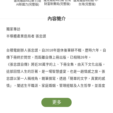
遠見雜誌481期 台灣
遠見雜
遠見雜誌480期 不老
遠見雜誌482期 打造
財富新賽局(完整版)
的老
台灣(完整版)
AI新國力(完整版)
內容簡介
獨家專訪
半導體產業造局者 張忠謀
台積電創辦人張忠謀，自2018年退休後筆耕不輟，歷時六年，自
傳下冊終於問世，而距離自傳上冊出版，已相隔26年。
《張忠謀自傳》將近30萬字的上、下冊全集，由天下文化出版，
這部回憶人生的巨著，是一場智慧盛宴，也是一趟情感之旅。張
忠謀以第一人稱視角，親筆撰寫，透過「簡單的文字，真實的感
情」，闡述生平職涯、家庭婚姻、管理經驗及人生哲學，並首度
揭露許多不為人知的祕辛與台積電交棒布局。更難得的，是他在
接受《遠見》獨家專訪時，透露了自己一圓文學夢的心路歷程。
更多
科技強人如他，這是充滿情懷的動人時刻。