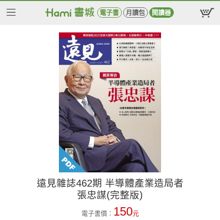
電子書
月讀包
閱讀器
遠見雜誌462期 半導體產業造局者
張忠謀(完整版)
150
電子書價：
元