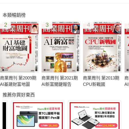
在全球半導體界叱吒一甲子的張忠謀，是定義並開創時局的造局
者。不過，這次，他定義的，是自己。現在，邀請你一同「閱
本類暢銷榜
讀」張忠謀，看這位台灣半導體巨擘，如何解密自己波瀾壯闊的
2
3
4
不凡人生。
商業周刊 第2009期
商業周刊 第2021期
商業周刊 第2013期
商
AI基建財富地圖
AI新富關鍵報告
CPU新戰國
A
推薦你買好東西