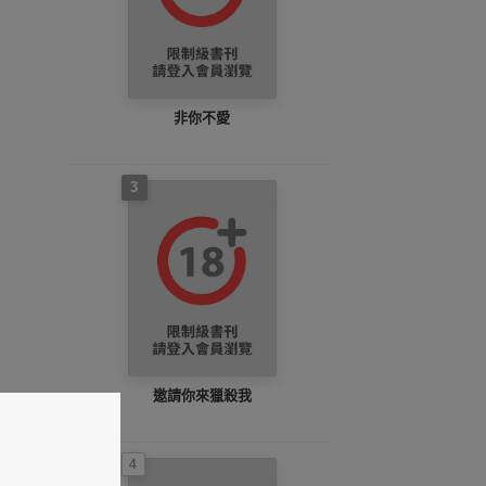
非你不愛
3
邀請你來獵殺我
4