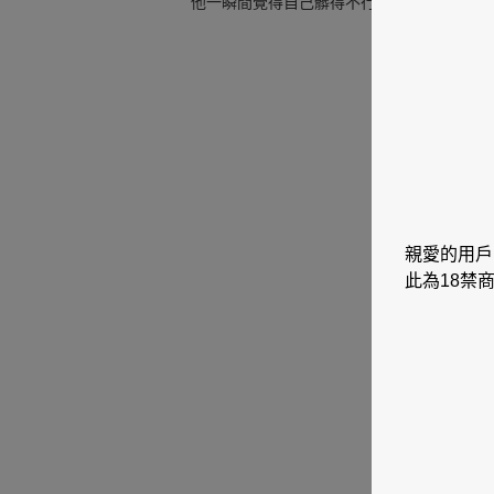
他一瞬間覺得自己髒得不行──身心都是。
親愛的用戶
此為18禁