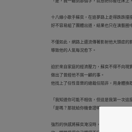
「是，我一聽到那個字，就想把你壓在床上
十八線小歌手蘇奕，在追夢路上走得跌跌撞
好不容易組了團體出道，結果也只在演藝圈
不僅如此，網路上還流傳著影射他大頭症的
導致他的人氣每況愈下。
迫於來自家庭的經濟壓力，蘇奕不得不向現
做出了曾經他不屑一顧的事。
他找上了任性音樂的總裁任陌非，用身體換
「我知道你可能不相信，但這是我第一次這
「是嗎？那就給你機會證明。」
強烈的快感將蘇奕淹沒時，