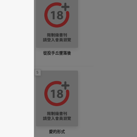
從投手丘墜落後
5
愛的形式