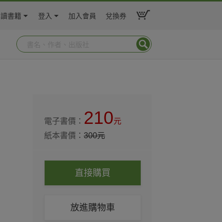
閱讀書籍
登入
加入會員
兌換券
210
電子書價：
元
紙本書價：
300
元
直接購買
放進購物車