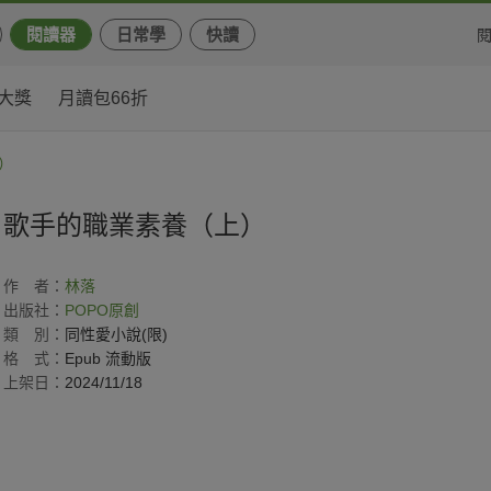
閱讀器
日常學
快讀
大獎
月讀包66折
）
歌手的職業素養（上）
作
者：
林落
出版社：
POPO原創
類
別：
同性愛小說(限)
格
式：
Epub 流動版
上架日：
2024/11/18