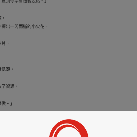
，直到你學會禮貌說話。」
撞，
中擦出一閃而逝的小火花。
影片，
實低頭，
取了資源。
麼做。」