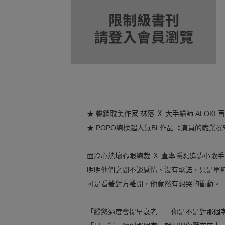
★ 暢銷耽美作家 林落 Ｘ 大手繪師 ALOKI
★ POPO總榜超人氣BL作品《演員的職業
面冷心熱壞心眼總裁 Ｘ 直率隱忍追夢小歌手
明明他們之間不談感情、沒有承諾，只是單
可是看著對方離開，他竟然有想哭的衝動。
「縱慾過度會提早衰老……你是不是對那個