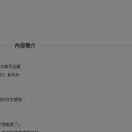
內容簡介
 再次聯手出擊
操守》系列作
純的共生關係，
字很敏感？」