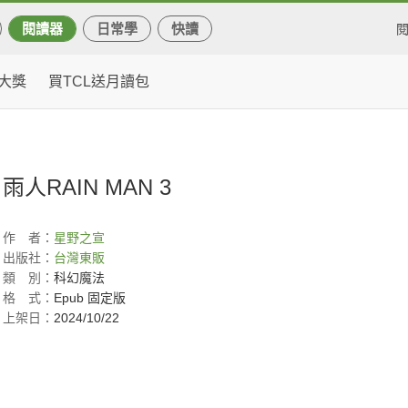
閱讀器
日常學
快讀
大獎
買TCL送月讀包
雨人RAIN MAN 3
作
者：
星野之宣
出版社：
台灣東販
類
別：
科幻魔法
格
式：
Epub 固定版
上架日：
2024/10/22