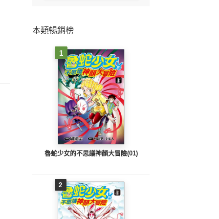
本類暢銷榜
1
魯蛇少女的不思議神顏大冒險(01)
2