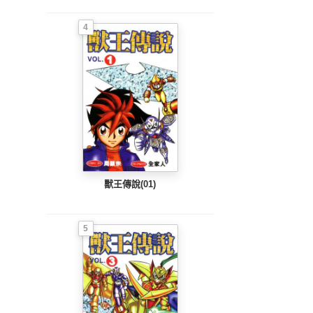
4
獸王傳說(01)
5