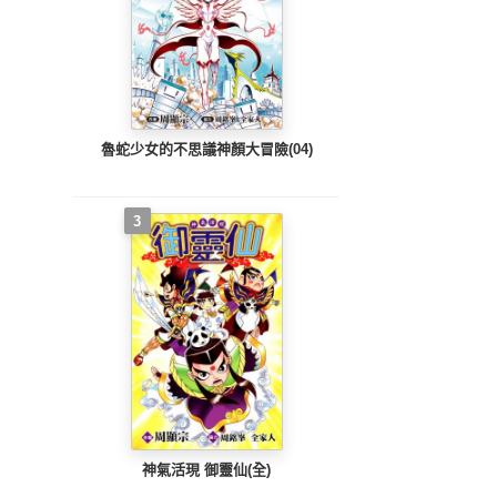
魯蛇少女的不思議神顏大冒險(04)
3
神氣活現 御靈仙(全)