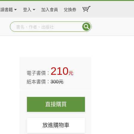
閱讀書籍
登入
加入會員
兌換券
210
電子書價：
元
紙本書價：
300
元
直接購買
放進購物車