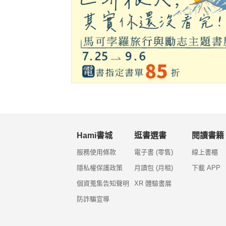
Hami書城
逛書選書
閱讀書籍
服務使用條款
電子書 (零售)
線上書櫃
隱私權保護政策
月讀包 (月租)
下載 APP
個資蒐集告知聲明
XR 體驗書展
防詐騙宣導