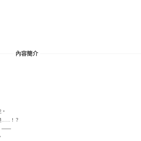
內容簡介
走。
是……！？
───
？