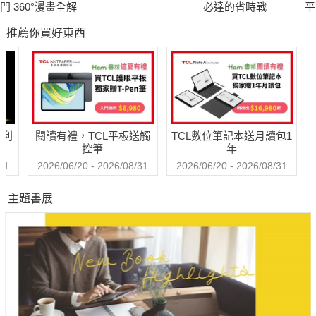
是啊，我從小就經常閱讀童話與民間故事等書籍。古老的童
門 360°漫畫全解
必達的省時戰
平
話有許多虛幻的故事與悲傷的故事，以前我想把那種虛幻與悲傷
屬
推薦你買好東西
當成美麗的事物畫成圖畫。那份心情也成為我的創作起源。
──目前活躍的插畫家中，有許多人是透過個人網站或繪圖留
言板等網路活動後轉移到pixiv，但夜汽車老師的情況，一開始就
是在pixiv吧。
哈利
閱讀有禮，TCL平板送觸
TCL數位筆記本送月讀包1
是的。在那之前，我沒有透過網路與他人分享自己繪畫世界
控筆
年
的經驗。美國詩人艾蜜莉・狄金生留下的名句「這是我寫給世界
31
2026/06/20 - 2026/08/31
2026/06/20 - 2026/08/31
的信／致不曾寫信給我的世界──」，正代表了我當時的心境。很
主題書展
巧的是，這次有幸讓我負責繪製畫冊封面的插圖，我覺得與艾蜜
莉・狄金生的詩《把寶石握在掌心──》非常貼切。"