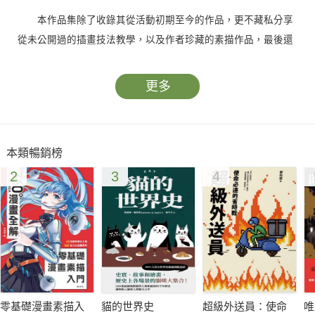
本作品集除了收錄其從活動初期至今的作品，更不藏私分享
從未公開過的插畫技法教學，以及作者珍藏的素描作品，最後還
有長篇專訪，得以一窺作者工作室的面貌，直擊其創作的祕密。
讀者可從本作品集中徹底感受人氣繪師筆下世界的魅力，是粉絲
更多
不可錯過的一本經典之作。
【訪談節錄】
本類暢銷榜
2
3
4
──首先，請告訴我們您開始畫畫的契機。
因為家姊畫畫，我也受到她的影響開始自己作畫。姊姊給了
我墨水與圓筆，我還記得第一次畫的圖是人魚公主。後來我又畫
了女孩栽培番茄的漫畫，那篇漫畫受到姊姊的誇獎，成為讓我想
畫得更好的動機。
──您從童年起就繪製童話等有故事的畫作呢。
零基礎漫畫素描入
貓的世界史
超級外送員：使命
唯