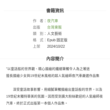
書籍資訊
作
者：
夜汽車
出版
台灣東販
社：
類
別：
人文藝術
格
式：
Epub 固定版
上架
2024/10/22
日：
內容簡介
"以童話般的世界觀、精心描繪的纖細筆觸令人為之著迷
擅長描繪少女與19世紀末風格的超人氣繪師夜汽車嚴選作品集
深受童話故事影響，用細膩筆觸描繪出童話般的世界，以及
19世紀末獨特華美的氛圍，因而受到廣大粉絲歡迎的人氣繪師夜
汽車，終於正式出版第一本個人作品集。