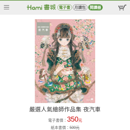
電子書
月讀包
閱讀器
嚴選人氣繪師作品集 夜汽車
350
電子書價：
元
紙本書價：
500
元