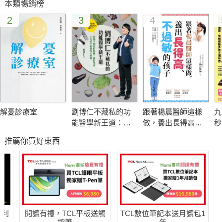
本類暢銷榜
老。
2
3
4
超預期壽命Ⅱ提供健康長壽的實踐指南，
幫助你從運動、飲食、睡眠、情緒健康到用藥，做好自我健康管
理。
✦✧✦
為什麼一套內容厚重的健康/醫學/科學書籍，會受到各界菁英和
廣大讀者的關注和喜愛？
解憂診療室
劉博仁不藏私的功
跟著楊晨醫師這樣
九
能醫學新王道：吃
做，養出長得高、
秒
我們可能活得比想像的更久，但對大多數人來說，如何健康到
藥不如吃對營養、
不過敏的孩子
物
推薦你買好東西
過對生活 小毛病不
驚
老，卻是一大挑戰。現代醫學（即醫學2.0）在防治慢性衰老疾病
會變成大問題
術
方面，往往干預時機太晚，並常以損害健康或生活品質為代價來
因
延長壽命。
不
在約翰霍普金斯醫院、美國國衛院國家癌症研究所接受訓練，史
哈利
閱讀有禮，TCL平板送觸
TCL數位筆記本送月讀包1
丹佛醫學院畢業的長壽專家阿提亞，曾是拳擊手、馬拉松游泳健