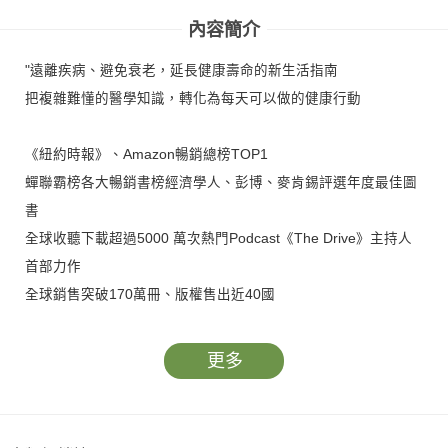
內容簡介
"遠離疾病、避免衰老，延長健康壽命的新生活指南
把複雜難懂的醫學知識，轉化為每天可以做的健康行動
《紐約時報》、Amazon暢銷總榜TOP1
蟬聯霸榜各大暢銷書榜經濟學人、彭博、麥肯錫評選年度最佳圖
書
全球收聽下載超過5000 萬次熱門Podcast《The Drive》主持人
首部力作
全球銷售突破170萬冊、版權售出近40國
醫學權威、商界名人、頂尖教練、國際媒體爭相引用，讓人生為
更多
之一變的新經典
超預期壽命Ⅰ提供健康長壽的全新觀點，
幫助你有效預防、延緩、逆轉失智、癌症、糖尿病、心臟病和衰