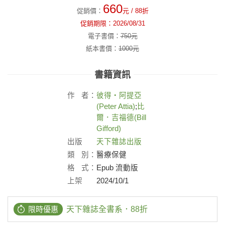
660
促銷價：
元
/ 88折
促銷期限：
2026/08/31
電子書價：
750
元
紙本書價：
1000
元
書籍資訊
作
者：
彼得‧阿提亞
(Peter Attia)
;
比
爾．吉福德(Bill
Gifford)
出版
天下雜誌出版
社：
類
別：
醫療保健
格
式：
Epub 流動版
上架
2024/10/1
日：
限時優惠
天下雜誌全書系．88折