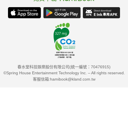
方位解讀健康長壽的新科學與新生活指南，帶你遠離疾病的威
脅、擺脫老化的重力！
健康的可塑性，遠比我們想像的更強韌。有了正確的目標、策略
與戰術，就可以為人生規劃一條不同的道路，讓你比你的基因更
健康長壽，讓每一個十年，都比前一個十年更好。
各界推薦
春水堂科技娛樂股份有限公司(統一編號：70476915)
©Spring House Entertainment Technology Inc. – All rights reserved.
吳明賢 台大醫院院長、邱瀚模 台大醫院健康管理中心主任
客服信箱:hamibook@kland.com.tw
許惠恒 國家衛生研究院副院長、許瑞云 醫學博士
楊宜青 成大醫院高齡醫學部主任、劉博仁 台灣基因營養功能醫
學會理事長
蔡亭芬 陽明交通大學生命科學系暨基因體科學研究所終身特聘教
授 一致推薦
詹鼎正 台大老年醫學部主任 專業審訂