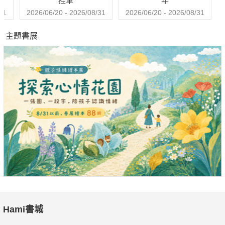
控筆
年
將，自認心臟很強的他，在36歲那年，驚覺自己有胰島素阻抗，
31
2026/06/20 - 2026/08/31
2026/06/20 - 2026/08/31
而且有早逝於心臟病的風險。這個發現促使他開始探索長壽之
主題書展
道，研究如何預防、延緩、甚至逆轉那些導致大多數人死亡的慢
性衰老疾病：心臟病、癌症、神經退化性疾病、第二型糖尿病與
相關代謝功能障礙。
他將這四大慢性衰老疾病稱為「四騎士」，運用最新科學為基礎
的醫學3.0與營養3.0，提出3大策略、5大戰術，幫助讀者不僅能
夠更長壽，在身體、認知和情緒上也更健康。這本內容與銷量都
極具開創性的健康長壽指南，挑戰了傳統醫學思維，也揭示預防
慢性疾病和延長健康壽命的新方法。
一個50歲的人比一個30歲的人更健康的話，到底誰比較老呢？
慢性病不是從中年開始，而是早在20多歲、30多歲，甚至十幾歲
Hami書城
的時候就開始了。儘管你的體檢報告顯示正常，自認吃得很養