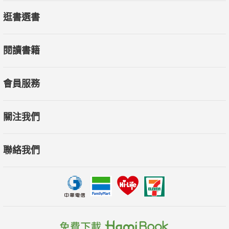
生，你仍可能不健康，因為達到標準值，並不等於最佳狀態，更
逛書選書
無法確保你可以遠離疾病。
閱讀書籍
當別人加速老化，你卻可以愈活愈年輕！因為你比別人早知道：
為什麼例行健檢結果正常，卻仍可能不健康，如何知道自己有哪
些健康風險並及早避開？
會員服務
為什麼管理好、控制住代謝健康，慢性病與衰老都是可以預防、
延緩、逆轉的？
關注我們
為什麼有時候乖乖聽醫師的話，反而會讓你藥愈吃愈多、劑量愈
吃愈重？
聯絡我們
為什麼你可能已患有一種極為常見的肝臟疾病，但連你的醫生也
不知道？
為什麼你自認吃得很養生、對糖和油忌口，也常運動，卻還是一
堆毛病？
一本風靡健康、保險、運動、科技、養老產業的國際暢銷書，全