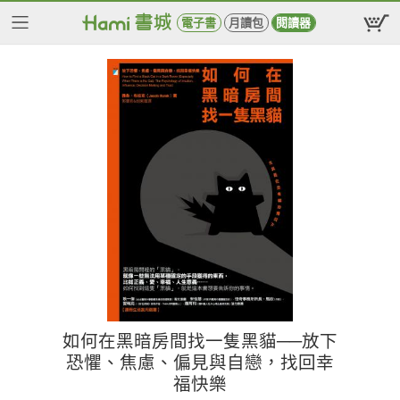
電子書
月讀包
閱讀器
如何在黑暗房間找一隻黑貓──放下
恐懼、焦慮、偏見與自戀，找回幸
福快樂