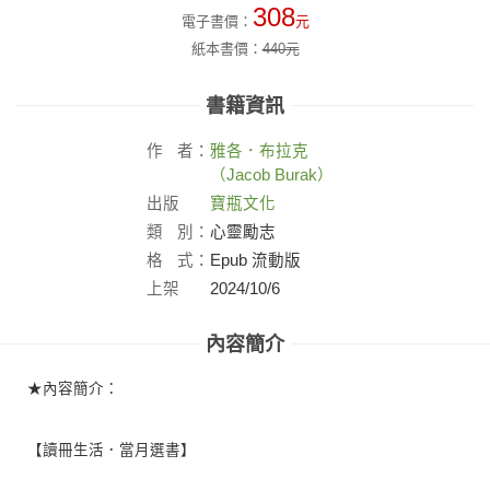
308
電子書價：
元
紙本書價：
440
元
書籍資訊
作
者：
雅各．布拉克
（Jacob Burak）
出版
寶瓶文化
社：
類
別：
心靈勵志
格
式：
Epub 流動版
上架
2024/10/6
日：
內容簡介
★內容簡介：
【讀冊生活．當月選書】