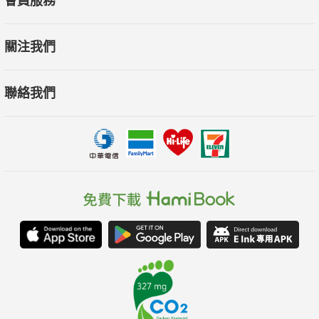
會員服務
落，讓黑貓無所遁形。
關注我們
——耿一偉（台北藝術大學戲劇系兼任助理教授）／摘自推薦序
聯絡我們
★ 掌握幸福的十個法則 ★
1. 幸福不取決於經濟成功
2. 投資於體驗，而非資產
3. 騰出時間進行體育鍛鍊
4. 投資於發展親密的社交關係
5. 讓身體得到應有的休息
6. 控制時間，設定可實現的目標
7. 在「心流」狀態下做事
8. 關掉電視
9. 走出自我，去做更重要的事，幫助有需要的人
10. 心懷感恩，不以追求幸福為目的