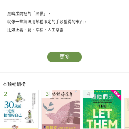
黑暗房間裡的「黑貓」，
就像一些無法用某種確定的手段獲得的東西，
比如正義、愛、幸福、人生意義……
如何找到這隻「黑貓」，就是這本書想要告訴你的事情。
更多
本類暢銷榜
▍聰明人為什麼會犯愚蠢的錯？
2
3
4
本書涵蓋心理學、社會學、腦科學及藝術等領域，作者布拉克透
過有趣的實驗、科學的研究，神話故事與測驗，將複雜的心理學
原理與人生哲理，以幽默文字呈現，帶我們克服自己的恐懼、偏
見、自戀等負面因素，幫助我們建立秩序，活出更具意義的人