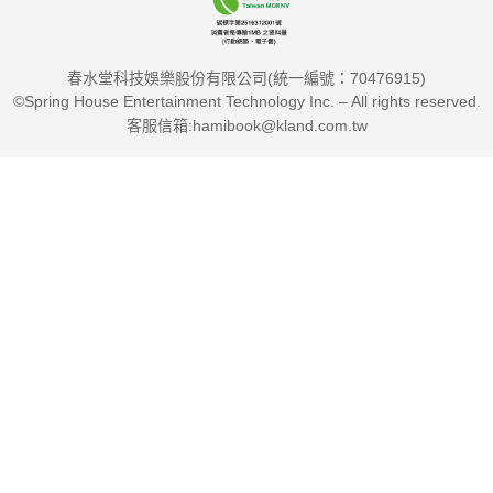
春水堂科技娛樂股份有限公司(統一編號：70476915)
★ 金句滿滿，帶你通透人生 ★
©Spring House Entertainment Technology Inc. – All rights reserved.
1. 生活總會給你第二次機會，它叫做「明天」。
客服信箱:hamibook@kland.com.tw
2. 我們過於重視自信，卻忘記了謙遜的力量。
3. 意志力會像體力一樣消耗殆盡，所以最好把它留到真正需要的
時候。
4. 每一次失去，背後必有所得；每一次得到，背後也必有失去。
5. 我們都傾向於高估自己在一天內能完成的事情，卻低估自己在
一年中能取得的成就。
6. 我們究竟是如何形成對他人的看法的，也許更重要的是，他人
是如何決定對我們的看法的。
7. 勿忘你我終有一死。
8. 真正的幸福不在於我們實際完成了什麼，而在於我們認為自己
完成了什麼。
9. 幸福，常常從一扇你不知道自己沒關的門溜進來。