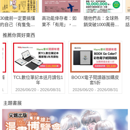
生。
30歲前一定要搞懂
高功能倖存者：如
隨他們去：全球熱
阿
在充滿混亂、不確定性，且大自戀的世代中，我們焦慮、困惑，
的自己（有隻兔子
果不「有用」，我
銷突破1000萬冊現
話
缺乏安全感，在這樣的情況下，本書通篇帶領讀者去思考：
封面版）
還值得被愛嗎？
象級巨作！改變千
題
推薦你買好東西
萬人命運的心理技
搶
巧【附放下執念明
課
你想活出怎樣的人生？
信片圖】
王
人
▍當今困住我們的，不只是外在的規範，
送觸
TCL數位筆記本送月讀包1
BOOX電子閱讀器加購皮
▍還有人類與生俱來的恐懼、偏見、自戀和秩序感。
年
套5折
31
2026/06/20 - 2026/08/31
2026/06/20 - 2026/08/31
如何在混亂中找到人生意義？
主題書展
也許，答案就藏在那個黑暗的房間裡。
★本書特色：