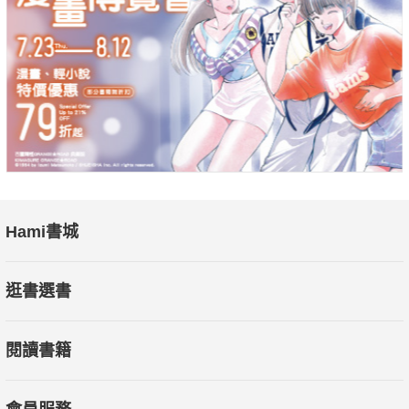
● 耿一偉（台北藝術大學戲劇系兼任助理教授）＿＿專文作序
● 宋怡慧（作家/丹鳳高中圖書館主任）、怪奇事務所所長、馬欣
（作家）、愛瑞克（《內在成就》系列作者、TMBA共同創辦
人）、蕭育和（國科會人社中心博士級研究員）＿＿強力推薦
（依姓氏筆劃順序排列）
Hami書城
● 如果你知道錯失的恐懼所造成的痛苦是不必要的，甚至懂得如
何克服它，你就能將精力花在值得過的生活上。當你學會不再犯
逛書選書
下愚蠢的錯，不但可以避免痛苦，還能減少意外的產生。懂得信
任與競爭都是社會發展的必然產物，找到自我的平衡，就能在茫
閱讀書籍
茫人海中自在獨行，不受現代性的自戀病所牽絆。
布拉克吸收生物演化、統計學、心理學與行為科學的最新研究成
果所寫出來的文章，宛如一盞盞手電筒，照亮人生的不同黑暗角