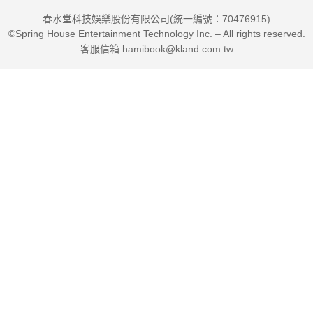
台
春水堂科技娛樂股份有限公司(統一編號：70476915)
◢「一本讓人愛不釋手的書，適合細讀、翻閱和反覆品味。」──
©Spring House Entertainment Technology Inc. – All rights reserved.
貝阿特．邁爾弗蘭克菲爾德，《迪萬圖書雜誌》
客服信箱:hamibook@kland.com.tw
◢「赫希讓這些看似平凡的物品重見天日，並加以打磨和策展。
突然間，它們再次閃耀，讓我們看到不同時代之間的聯繫。這讓
人充滿好奇，一旦開始翻閱這個寶藏盒，就會停不下來。」──蕾
娜．弗林斯，ZEIT Online網站
◢「一本關於女性歷史令人印象深刻的書，從古代到現代。」
──《Brigitte Woman》雜誌
◢「安納貝爾．赫希在此書中展示了從宏大到奇異的物品。」
──《Vogue》雜誌
◢「這位三十六歲的作者在這本新書中選擇的物品聰明而富有驚
喜感。這本書值得推薦給廣大讀者，既有趣又富有教育意義，同
時也極具政治性。」──布麗吉特．維內堡，德國《日報》
◢「有些書值得買兩本：一本給自己，一本給最好的朋友……這
是一本非常適合作為聖誕禮物送給所有好奇的朋友、同事、阿