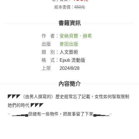
紙本書價：
650
元
書籍資訊
作
者：
安納貝爾．赫希
出版
麥田出版
社：
類
別：
人文藝術
格
式：
Epub 流動版
上架
2024/8/28
日：
內容簡介
◤◤◤（由男人撰寫的）歷史經常忘了記載，女性如何智取限制
她們的時代 ◤◤◤
╴▁▂▃▄但總有一些物件，把故事留了下來▄▃▂▁╴