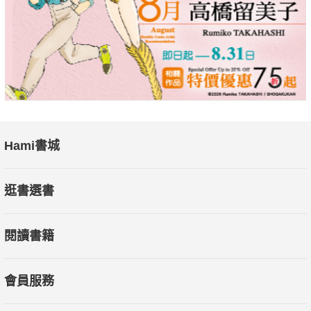
蔣亞妮｜作家
范 情｜臺灣女性影像協會顧問
成令方｜高雄醫學大學性別研究所退休教授
余貞誼｜高雄醫學大學性別研究所助理教授
王曉丹｜政大法律學系特聘教授
▁▂▃▄物裡見她推薦▄▃▂▁
Hami書城
「從微物中探尋自石器時代至二十世紀的婦女史，機智有趣，作
者根底深厚。夏日炎炎，閱讀此書，非常享受。」──范情
逛書選書
「徹底的研究和恰到好處的幽默感......挑釁且訊息豐富──每個女
閱讀書籍
權主義書架上的必備品！」──阿梅莉．施羅德，《盧森堡詞報》
「這本書是由赫希策展的博物館，是女性歷史的綜覽，展現了各
會員服務
種面貌。」──尤莉安娜．賴克特，《每日鏡報》