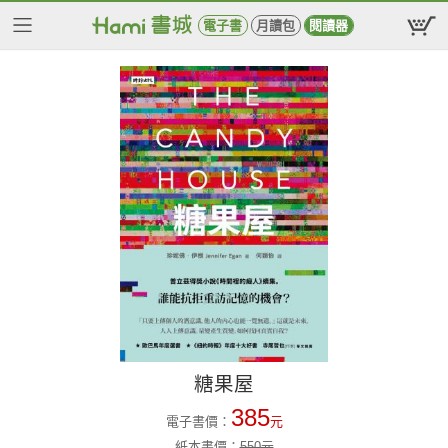
電子書
月讀包
閱讀器
糖果屋
385
電子書價：
元
紙本書價：
550
元