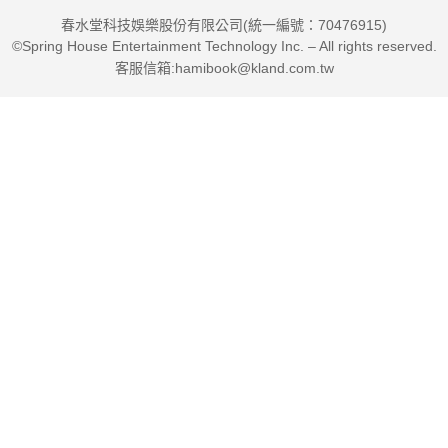
「快樂結局的祕訣在於懂得何時走開。」
春水堂科技娛樂股份有限公司(統一編號：70476915)
©Spring House Entertainment Technology Inc. – All rights reserved.
《時間裡的癡人》被作家吳明益譽為書寫「重逢」最好的小說之
客服信箱:hamibook@kland.com.tw
一。在人人使用數位科技如網成囚的沉悶時代，這一次，作者再
度刻劃一群多采多姿的靈魂人物，聰穎、尖銳、狡猾又令人振
奮，每章不斷改變面貌，展現伊根的高度品味，讀者們將會再一
次愛死書中的角色。
《時間裡的癡人》當年囊括普立茲獎和國家書評人獎。2020年榮
獲《時代雜誌》十年來最好的十本小說之一，《娛樂週刊》直接
在它的榜單封為十年來最好小說的第一名，被譽為「後後現代小
說」，推崇本書是「對於在數位時代成長和老去最新穎的調查報
告，並展現在高速變革的文化現象下開放的好奇心」。
"