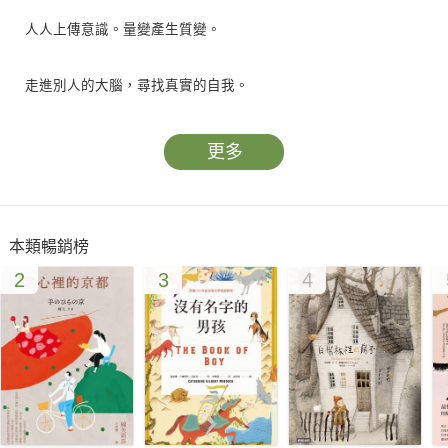
人人上傳意識。量變產生質變。
走進別人的大腦，尋找真實的自我。
流量使人上癮，製造虛假幻覺。我是誰？我曾經是誰？
更多
新智慧來敲門。一本直面「數字語言」時代的歐威爾式預言。
本類暢銷榜
人們預感會受騙為何仍無可自拔？「糖果屋」代表一種更潛意識
2
3
4
的誘惑。
你願意與人共享私密回憶嗎？社群媒體上的你真的是你嗎？
當人人上傳記憶，意謂著人類的一切回憶和意識都將失去神祕。