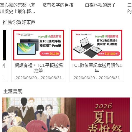
作家寺尾哲也 專文推薦
掌心裡的京都（芥
沒有名字的男孩
白楊林裡的房子
三
川獎史上最年輕得
的
✷《紐約時報》年度十大好書
主綿矢莉莎出道15
漱
推薦你買好東西
週年首度獻給家鄉
經
的溫柔物語）
藏
✷美國前總統歐巴馬推薦年度選書
✷「媽的多重宇宙」製作公司A24即將改編影集
哈利
閱讀有禮，TCL平板送觸
TCL數位筆記本送月讀包1
科技巨頭畢克斯．布登，創辦當今最熱門的科技公司「曼荼
控筆
年
羅」。四十歲這年，他亟需想出一個新點子突破公司發展瓶頸，
31
2026/06/20 - 2026/08/31
2026/06/20 - 2026/08/31
在偶然參加的哥倫比亞大學教授聚會上，意外得知專家們利用腦
主題書展
部感應裝置幫助人類了解動物的感受，為他帶來驚人的洞見。六
年後，畢克斯推出全新產品「擁有你的潛意識」，讓人可以將記
憶自腦中輸出，上傳至雲端，既可預防失智，又方便重訪回憶，
還能觀看他人的記憶，一時之間蔚為風潮，在這個人人都用
Spotify、Napster免費聽歌的時代，沒人想吃虧。年輕人甚至將