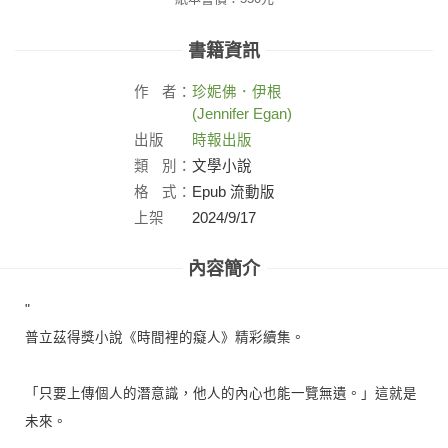
書籍資訊
作
者：
珍妮佛．伊根
(Jennifer Egan)
出版
時報出版
社：
類
別：
文學小說
格
式：
Epub 流動版
上架
2024/9/17
日：
內容簡介
"
普立茲得獎小說《時間裡的癡人》精彩續集。
「只要上傳個人的潛意識，他人的內心也能一覽無遺。」這就是
未來。