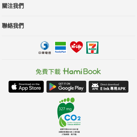
由。
關注我們
全書分作四個章節共十四篇故事，依舊每篇角色各自獨立，但彼
聯絡我們
此相互關聯。一項全新科技所帶來的結果，反應在書中各個角色
幾十年的人生變化。在一個看似AI科技充滿必然的未來，這本小
說探索人與人之間使用文字語言和溝通的必要，展現人們對於真
實和深度情感連結的渴望。
「糖果屋」的概念出自格林童話《漢塞爾與葛麗特》，被遺棄在
森林的姐弟，被滿屋子的糖果吸引，卻險些被女巫吃掉。糖果屋
的故事背後尚有家族成員的背叛、成人世界的黑暗，個人欲望和
人性考驗，珍妮佛．伊根有意為無意識走入現代誘惑陷阱而迷路
的人們，沿途灑下營養的麵包……
集體就像萬有引力，幾乎無人可擋。