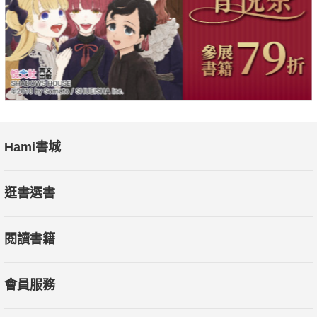
使用這項產品視為一種成年儀式。然而，並非所有人都願意上傳
記憶，畢克斯的兒子更在一次共享記憶的示範中，找到逃脫科技
的辦法……
三萬年前，智人憑藉「討論虛構的事物」，締造無數傳說和人類
燦爛的文明。今日「數字語言」一步步取代文字語言，珍妮佛．
伊根強烈感受並預見當代社會將長久「停滯」，企圖用「虛構」
召喚虛構，帶我們掙脫停頓，走出困境。
Hami書城
2011年《時間裡的癡人》，囊括普立茲小說獎及美國國家書評人
逛書選書
獎，作為一部「後911事件」作品，在珍妮佛．伊根筆下，「停
頓」是人生的必然，音樂是純淨的語言，藝術能昇華時光中的創
閱讀書籍
傷和遺憾。十多年後推出續作，故事線主要聚焦身為數位原生世
代的子女身上，比如輕微自閉的霖肯長大搖身一變成為工程師，
還有計數者、遊戲玩家、新創投資客，還有間諜，生活充斥著社
會員服務
群媒體及AI科技應用，看似便利，實則讓每個人更孤獨、更不自