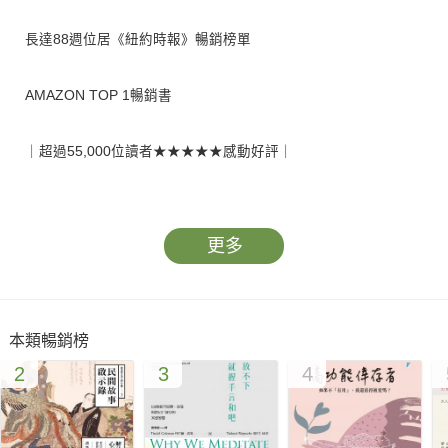
長達88週位居《紐約時報》暢銷榜單
AMAZON TOP 1暢銷書
｜超過55,000位讀者★★★★★感動好評｜
熱銷超過 200 萬冊、售出31國版權的全球暢銷之作！
更多
《TIME》、《紐約時報》、《衛報》、《華盛頓郵報》
《Vanity Fair》、《Vogue》、《大西洋月刊》、《USA
本類暢銷榜
Today》
2
3
4
《出版者周刊》、《柯克斯書評》⋯⋯眾多媒體書評，一致熱烈
推薦！