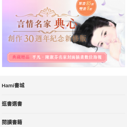
／
「媽咪，我……我現在真的很瘦，我終於瘦到40公斤了。」
我在加護病房，和我垂死的母親一起，我確信這是唯一能讓她醒
轉的事。
⋯⋯她躺在床上，完全沒有醒來的跡象。我不懂。
假如我的體重都不足以讓媽清醒，那麼這世上就沒別的事情可以
Hami書城
了。
逛書選書
假如沒有任何事情可以讓她醒來，就表示她真的要死了。
閱讀書籍
假如她真的會死，那我該怎麼辦？