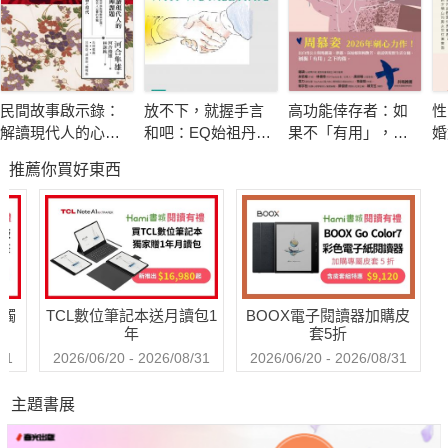
❝ 媽媽說，兒童演員不能長大。
我大口吞下食物，隨後又把它們全都吐了出來⋯⋯
民間故事啟示錄：
放不下，就握手言
高功能倖存者：如
性
解讀現代人的心理
和吧：EQ始祖丹尼
果不「有用」，我
婚
為了讓媽媽開心，我願意做任何事！ ❞
課題
爾．高曼與措尼仁
還值得被愛嗎？
破
推薦你買好東西
波切的冥想智慧
相
揭開國民童星的內在創傷與成長祕密
坦率、幽默卻又讓人心碎
送觸
TCL數位筆記本送月讀包1
BOOX電子閱讀器加購皮
美國知名演員、編導｜珍妮特．麥考迪Jennette McCurdy
年
套5折
31
2026/06/20 - 2026/08/31
2026/06/20 - 2026/08/31
直面母女關係中複雜難解的矛盾糾結、傷痛與愛⋯⋯
主題書展
原來，不原諒媽媽也沒關係。