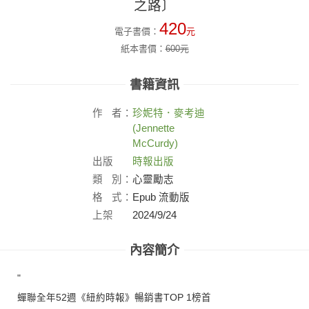
之路〕
420
電子書價：
元
紙本書價：
600
元
書籍資訊
作
者：
珍妮特．麥考迪
(Jennette
McCurdy)
出版
時報出版
社：
類
別：
心靈勵志
格
式：
Epub 流動版
上架
2024/9/24
日：
內容簡介
"
蟬聯全年52週《紐約時報》暢銷書TOP 1榜首