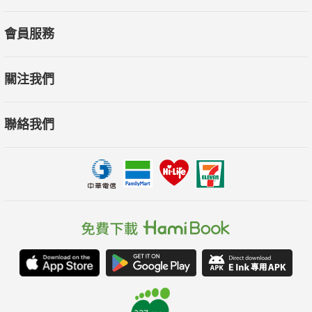
我的人生一直以讓媽快樂為目標，成為她想要我成為的人。
會員服務
而如果媽不在了，我又該變成誰呢？
關注我們
——珍妮特．麥考迪Jennette McCurdy
聯絡我們
／
珍妮特．麥考迪6歲開始演戲，只因媽媽夢想讓女兒成為明星。
珍妮特要讓媽媽開心，她願意做任何事情。為了維持兒童演員的
形象和身形，珍妮特的身體不由自己控制，必須接受媽媽設下的
「卡路里限制」，一天量五次體重，還時常遭受外貌批評和大量
的美容改造：「你的睫毛根本都看不見了，好嗎？你以為達科
塔．芬妮（Dakota Fanning）沒有染她的睫毛嗎？」就算已經16
歲，媽媽仍堅持替她洗澡，監控她的身體、日記、電子郵件，她