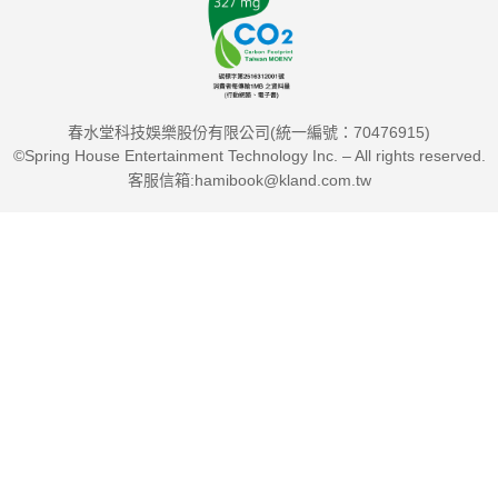
的所有收入也都與媽媽共享。
熱門影集《愛卡莉》迅速為珍妮特帶來名氣，過上了殷切盼望的
明星生活。媽媽更是欣喜若狂：不但忙著與粉絲俱樂部管理員互
春水堂科技娛樂股份有限公司(統一編號：70476915)
通訊息，還與狗仔隊混得很熟；但珍妮特卻對自己擁有的一切感
©Spring House Entertainment Technology Inc. – All rights reserved.
到焦慮、羞恥和厭惡。在這段控制與討好的依附關係中，她長久
客服信箱:hamibook@kland.com.tw
忽視內在感受，導致嚴重的飲食失調與成癮問題，陷入各式各樣
不健康的人際關係。在她與亞莉安娜（Ariana Grande）一起主
演《愛卡莉》衍生劇後不久，母親因癌症離世，這些問題開始變
本加厲地侵襲珍妮特的人生。最後，珍妮特選擇暫停演藝事業，
透過心理治療找回過往被壓抑無視的自我需求，第一次為自己想
要的生活做出決定。
珍妮特擅用喜劇天賦與洞察力，將破碎的過往寫成《我很高興我
媽死了》，以詼諧卻又讓人心碎的生動口吻，說一個把靈魂裝回
身體的黑色療癒故事，帶領我們窺見童星演員經歷的成長掙扎。