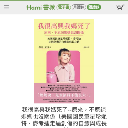
電子書
月讀包
閱讀器
我很高興我媽死了--原來，不原諒
媽媽也沒關係〔美國國民童星珍妮
特．麥考迪走過創傷的自癒與成長