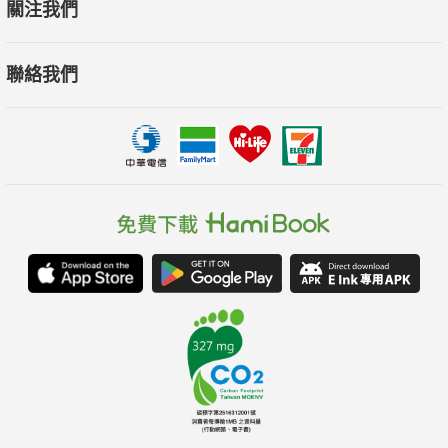
關注我們
▌強大，就是能與任何不如意相處。
▌成功不僅靠努力，更要靠選擇。
聯絡我們
▌只有強者才敢示弱，而弱者只會逞強。
★人際關係的「定位」──嘴是一生的風水，會聊天等於掌握人脈
會聊天的人在工作與人脈會多一條路、多一個朋友、多一個商
機。作者也以實例故事說明「不反駁」的三段聊天模式，學習用
「耳」聊天有利於溝通順利交換意見；以及活用「讚美」的三個
層次：明拍、暗拍、神拍，恰如其分地說好話。
明拍：說得具體、放入個人感受讓讚美更深入人心
暗拍：開啟對方的回憶開關，用眼神和言語讓對方聊嗨
神拍：抓住表現機會，讓讚美化為無形、加深對方印象
★職場上的「定位」──見面三秒就讓人喜歡你的職場競爭力
在職場上，拚的不是才華，而是拚人性、拚心智，不通達心智之