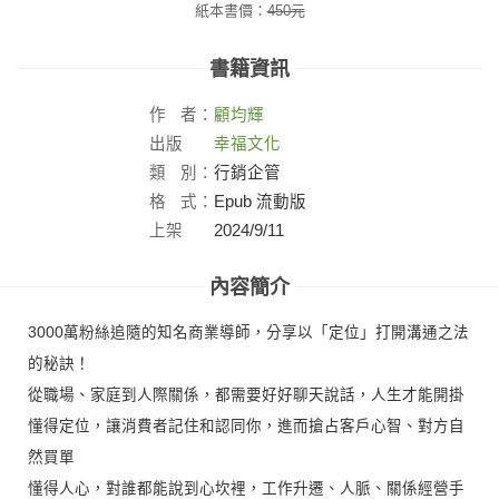
紙本書價：
450
元
書籍資訊
作
者：
顧均輝
出版
幸福文化
社：
類
別：
行銷企管
格
式：
Epub 流動版
上架
2024/9/11
日：
內容簡介
3000萬粉絲追隨的知名商業導師，分享以「定位」打開溝通之法
的秘訣！
從職場、家庭到人際關係，都需要好好聊天說話，人生才能開掛
懂得定位，讓消費者記住和認同你，進而搶占客戶心智、對方自
然買單
懂得人心，對誰都能說到心坎裡，工作升遷、人脈、關係經營手