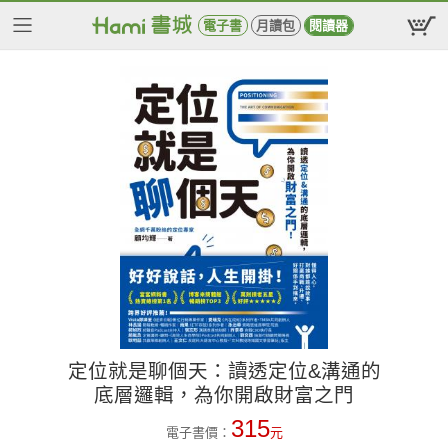
電子書
月讀包
閱讀器
定位就是聊個天：讀透定位&溝通的
底層邏輯，為你開啟財富之門
315
電子書價：
元