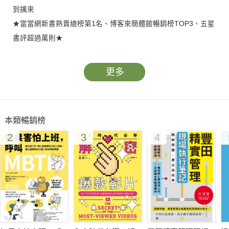
到擒來
★當當網新書熱賣總榜第1名、博客來簡體館暢銷榜TOP3、五星
書評超過萬則★
在賺錢越來越難的時代，需要「定位」這把成功之鑰，為你開啟
更多
財富之門、在商戰中殺出血路！本書作者顧均輝是擁有千萬粉
絲、二十多年教學經驗、上萬間企業爭相向他學習商業戰略的定
位專家。「定位」之法的精髓是成為「會說故事的人」，進而讓
本類暢銷榜
認知大於事實、強化事實，甚至用認知創造事實，以及身軟嘴暖
2
3
4
地經營人脈和人際關係，只要讀透定位&溝通的底層邏輯，沒有
你搞不定的人！
●跟消費者好好聊天，你才能被市場喜歡
●跟老闆好好聊天，你才能在職場更快升遷
●跟親人好好聊天，你的家庭關係才會和諧
●跟自己好好聊天，人生路上得以行穩致遠