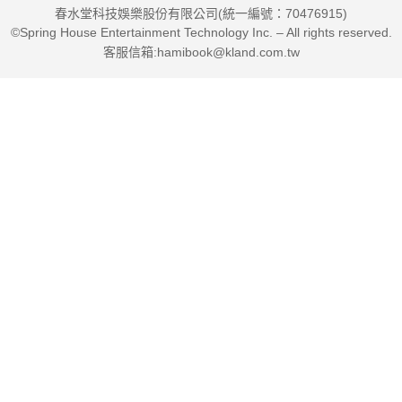
春水堂科技娛樂股份有限公司(統一編號：70476915)
道者很難在眾人之中脫穎而出、被重用和提拔。不懂心智者總認
©Spring House Entertainment Technology Inc. – All rights reserved.
為有話直說是直率、事事反駁是做自己，其實都是少了情商卻不
客服信箱:hamibook@kland.com.tw
自知，在無形中阻礙了你的成就。無論是老闆或合作對象，說話
之前先思考「對方想聽的是什麼？」只要在對方的心智中佔有一
席之地，人人都可能成為改變你一生的貴人和伯樂！
★家庭裡的「定位」──婚姻是無限責任公司，經營目標是雙方攜
手獲利
無論找另一半或經營夫妻或親子關係，首先都得「管理好自己的
情緒」，可以憤怒，但不要憤怒地表達所需。在家裡，每個人做
演員也扮演觀眾，適時地轉換「定位」，在該點頭的時候點頭，
該鼓掌的時候鼓掌，讓溝通成為一門「人生藝術」，先把家庭關
係經營好，做任何事都順風順水。
★回歸自我的「定位」──你是誰，決定人生起點；和誰在一起，
決定人生高度