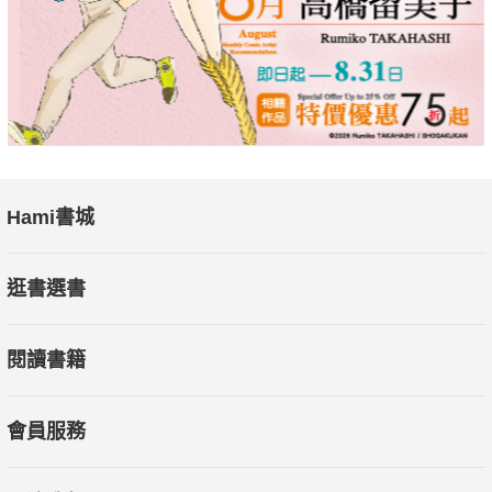
媒體、創業者，甚至上班族都適用「定位」理論，打造你的『軟
財富』。
～～本書金句～～
▌嘴是你一生的風水，微笑是最好的名片。
▌成功就是一場有預謀的精心策劃。
▌商戰的本質不是產品戰，而是認知戰。
Hami書城
▌事實打不過是非，是非打不過恩怨。講道理沒人願意聽，講故
事卻能贏得人心。
逛書選書
▌「競爭對手留下的空間」才是你真正能賺錢的機會。
▌提升認知是人生逆襲的唯一途徑。
閱讀書籍
▌溝通是「講對方想聽的，不是講你想說的」，這才是溝通的本
質。
▌「見面三秒讓對方喜歡你」，這是一種非常強大的人生逆襲能
會員服務
力。
▌聊天的最高境界是讓對方「嗨」。