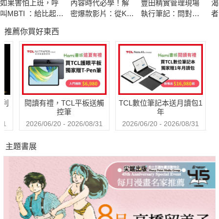
如果害怕上班，呼
內容時代必學！解
豐田精實管理現場
渴
叫MBTI ：給比起工
密爆款影片：從K-
執行筆記：問對問
者
★商場上的「定位」──三步驟+五大規律削尖資訊、長趨直入消
作，與人相處更吃
POP到好萊塢，深
題，產出高效率
《
推薦你買好東西
力的上班族，讓心
度挖掘讓人移不開
金
費者心智
變輕鬆的16型人格
眼的「趣味公式」
從饑餓經濟時代走向飽和經濟的現今，大多數產業都面臨三大困
共事說明書
境：產品不再稀缺、資訊不再匱乏、產品的選擇權全取決於消費
者，如何抓住消費者的心？讓他們選你而不選對手？顧老師這麼
說：
哈利
閱讀有禮，TCL平板送觸
TCL數位筆記本送月讀包1
控筆
年
第一步，輸入簡單易記的差異化概念
31
2026/06/20 - 2026/08/31
2026/06/20 - 2026/08/31
第二步，精煉高感知價值的表達，將其傳播出去
主題書展
第三步，傳播重複的資訊，讓它時常出現在顧客心智裡
作者以商業實例說明如何為消費者的心智建立安全感，透過「心
智五大規律」和「定位九招」順應買方認知，找出自己差異化的
強項位置，以及分享「把複雜的故事簡單說、簡單的故事重複
說」的操作技巧，深入淺出且金句連發！做生意、經營品牌和自