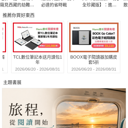
窺見西藏的劫難與
必達的省時戰
全珍藏版】：進階
散
求生
線條練習╳創意淡
會
推薦你買好東西
彩應用╳作品解析
送觸
TCL數位筆記本送月讀包1
BOOX電子閱讀器加購皮
年
套5折
31
2026/06/20 - 2026/08/31
2026/06/20 - 2026/08/31
主題書展