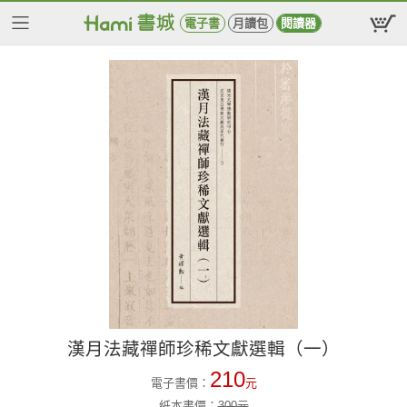
電子書
月讀包
閱讀器
漢月法藏禪師珍稀文獻選輯（一）
210
電子書價：
元
紙本書價：
300
元