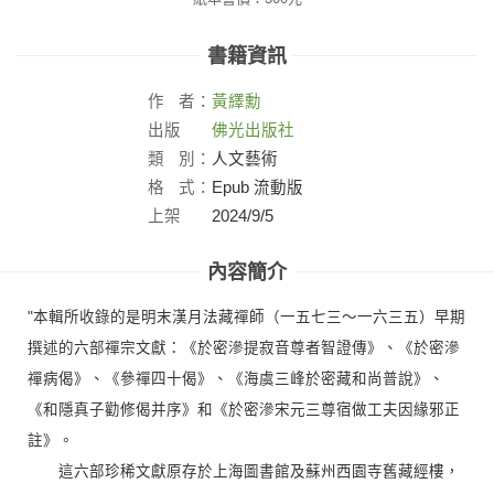
書籍資訊
作
者：
黃繹勳
出版
佛光出版社
社：
類
別：
人文藝術
格
式：
Epub 流動版
上架
2024/9/5
日：
內容簡介
"本輯所收錄的是明末漢月法藏禪師（一五七三～一六三五）早期
撰述的六部禪宗文獻：《於密滲提寂音尊者智證傳》、《於密滲
禪病偈》、《參禪四十偈》、《海虞三峰於密藏和尚普說》、
《和隱真子勸修偈并序》和《於密滲宋元三尊宿做工夫因緣邪正
註》。
這六部珍稀文獻原存於上海圖書館及蘇州西園寺舊藏經樓，