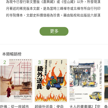
為現今已發行新文豐版《嘉興藏》或《徑山藏》以外，所發現漢
月著述的稀見版本文獻，是為當時三峰禪寺或北禪寺所自行刊印
的寺院傳本，文獻史料價值極為珍貴。藉由點校和出版這六部漢
月珍稀文獻，希望學界得以運用這些稀見文獻的內容，重新就漢
月的禪、教、戒律、淨土思想，以及參禪和看話頭的修行指導等
更多
等面向，發展成研究專文或專書，這六部文獻亦是漢傳佛教學術
研究議題中，可為學者細探明清僧諍內容和漢月三峰派早期發展
非常重要的史料。"
本類暢銷榜
2
3
4
吃佛：從一座城市
超級外送員：使命
大人的畫畫課2【完
桑