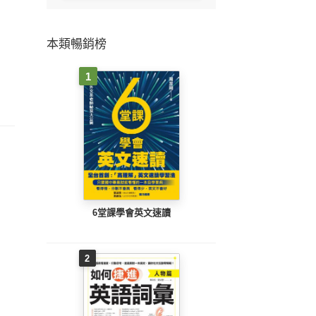
本類暢銷榜
1
6堂課學會英文速讀
2