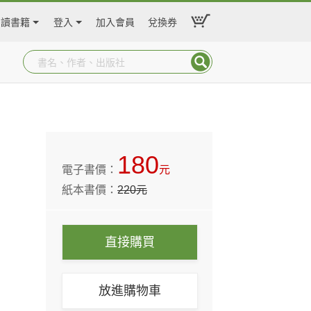
閱讀書籍
登入
加入會員
兌換券
180
電子書價：
元
紙本書價：
220
元
直接購買
放進購物車