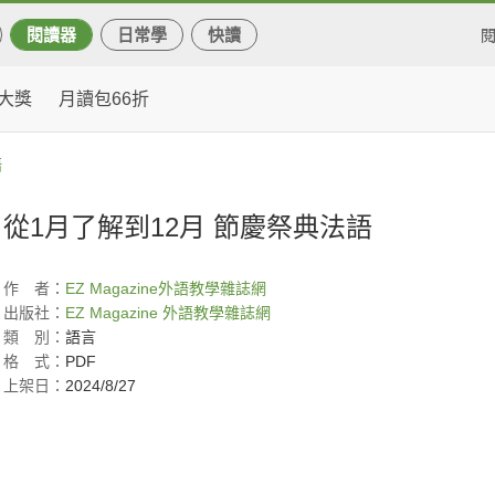
閱讀器
日常學
快讀
大獎
月讀包66折
語
從1月了解到12月 節慶祭典法語
作
者：
EZ Magazine
外語教學雜誌網
出版社：
EZ Magazine 外語教學雜誌網
類
別：
語言
格
式：
PDF
上架日：
2024/8/27