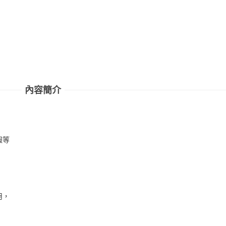
內容簡介
報等
用，