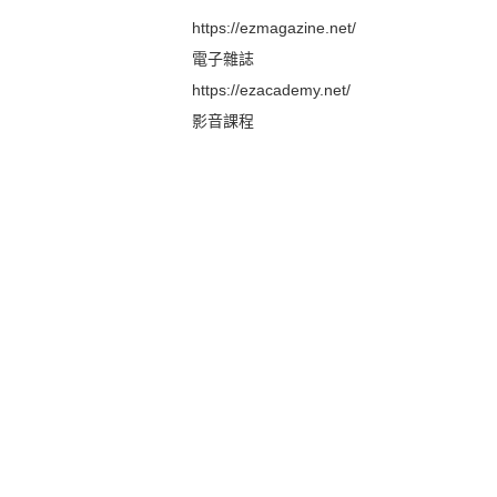
https://ezmagazine.net/
電子雜誌
https://ezacademy.net/
影音課程