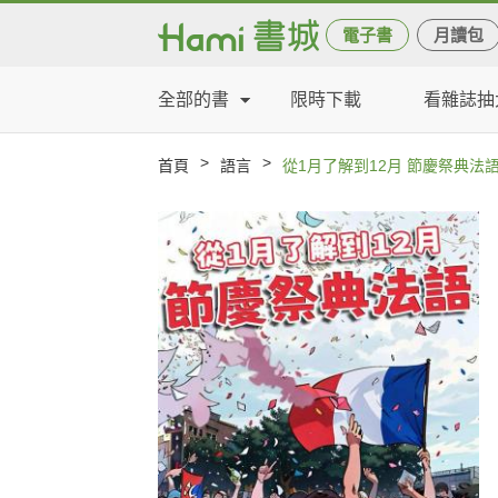
電子書
月讀包
全部的書
限時下載
看雜誌抽
>
>
首頁
語言
從1月了解到12月 節慶祭典法