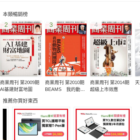
題，給自己一個安全的家，也給城市一個轉型機會！
本類暢銷榜
2
3
4
商業周刊 第2009期
商業周刊 第2010期
商業周刊 第2014期
天
AI基建財富地圖
BEAMS 我的動物
超級上市效應
園團隊
推薦你買好東西