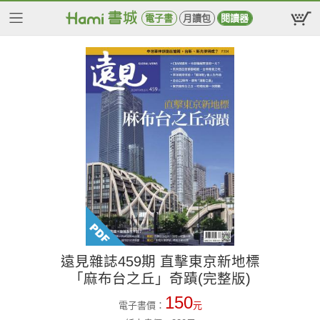
電子書
月讀包
閱讀器
遠見雜誌459期 直擊東京新地標
「麻布台之丘」奇蹟(完整版)
150
電子書價：
元