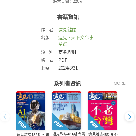
紙本書價：
220
元
書籍資訊
作
者：
遠見雜誌
出版
遠見 ∙ 天下文化事
社：
業群
類
別：
商業理財
格
式：
PDF
上架
2024/8/31
日：
系列書資訊
MORE
遠見雜誌481期 台灣
遠見雜
遠見雜誌480期 不老
遠見雜誌482期 打造