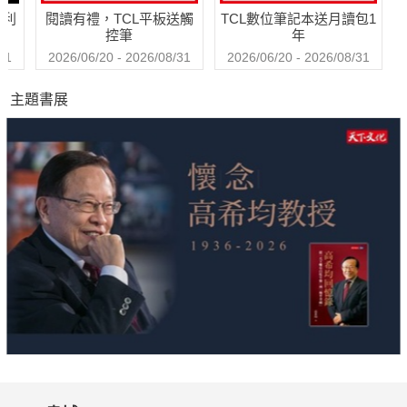
哈利
閱讀有禮，TCL平板送觸
TCL數位筆記本送月讀包1
控筆
年
31
2026/06/20 - 2026/08/31
2026/06/20 - 2026/08/31
主題書展