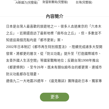
財富新賽局(完整版)
的老
台灣(完整版)
AI新國力(完整版)
內容簡介
日本是台灣人最喜歡的旅遊地之一，很多人去過東京的「六本木
之丘」，近期還造訪了最新地標「麻布台之丘」，但，多數並不
知道這兩個亮點均是「都市更新」案。
2002年日本制訂《都市再生特別措置法》，陸續完成諸多大型開
發案，將都更的層次，從「防災功能」提升至「打造國際城市、
友善外國人生活空間」等國家戰略地位；反觀台灣1998年推出
《都更條例》，至今26年，既未有類似麻布台的都更案，連城市
防災功能都存在隱憂。
適值九二一大地震25週年，《遠見雜誌》團隊遠赴日本，獨家專
訪麻布台之丘的開發商「森大廈」，揭密「日本能，台灣為何不
能」的原因所在。
更多
同時也探究台灣都更所面臨的困境，希望政府能滾動檢討以因應
時代需求。更期許各界理性看待個人財產權與都更的公益性問