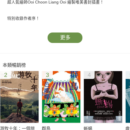
超人氣繪師Ooi Choon Liang Ooi 繪製唯美書封插畫！
特別收錄作者序！
更多
心聲販賣所，是從夢境中進入的一片水域，可深可淺的水，代表
著你的內心狀態。一旦進入販賣所，夢醒後就能聽見在意之人的
內心話。然而你永遠無法窺見他人心聲的全貌。就算聽見了聲
本類暢銷榜
音，也不代表那是他呈現出的所有真心，似真似假的心意，需要
2
3
4
你仔細參透……
初次聽說「心聲販賣所」，是在某個暴雨的午後，那也是第一
次，我對魯莽闖入販賣所的自己懊悔不已。雖然藉由聽見心聲，
我成了父母眼中的乖女兒，但代價卻是那些如利刃般傷人的話
語，隨時可能刺痛我的心。
游牧十年：一個旅
群鳥
蜥蜴
歲