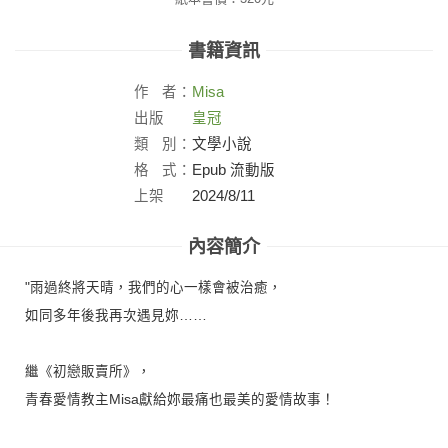
書籍資訊
作
者：
Misa
出版
皇冠
社：
類
別：
文學小說
格
式：
Epub 流動版
上架
2024/8/11
日：
內容簡介
"雨過終將天晴，我們的心一樣會被治癒，
如同多年後我再次遇見妳……
繼《初戀販賣所》，
青春愛情教主Misa獻給妳最痛也最美的愛情故事！