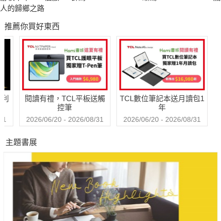
升上國中後，我結交了一群無話不談的朋友，即使強烈抗拒，所
人的歸鄉之路
有人的心聲依然在我耳邊縈繞不去──對我心儀的好友、暗戀他的
推薦你買好東西
閨蜜、在意我弟弟的同學……刻薄的咒罵和見不得光的秘密，讓
單純的友誼漸漸變質。結果最好的朋友走上陌路，剛萌芽的愛情
也一夕之間幻滅。
是不是只要沒有在意的人，就不用再經歷這一切？懷抱這種心情
哈利
閱讀有禮，TCL平板送觸
TCL數位筆記本送月讀包1
的我，卻迎來了人生第一場戀愛。與眾不同的他，是我遇過最心
控筆
年
口如一的人，從未有過的安全感，讓我幾乎忽略了那些如影隨形
31
2026/06/20 - 2026/08/31
2026/06/20 - 2026/08/31
的「真心話」。
主題書展
這一次，我以為終於可以抓住幸福。然而沉浸在美好想像中的
我，卻沒料到上天給我的嚴峻考驗，竟讓我再度從雲端重重摔
下……"