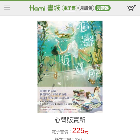
電子書
月讀包
閱讀器
心聲販賣所
225
電子書價：
元
紙本書價：
320
元