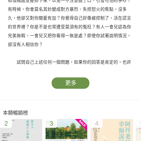
和情緒感受壓抑下來，以免一不注意脫了口，引發可怕的爭吵？
有時候，你會莫名其妙變成對方暴烈、失控怒火的焦點，沒多
久，他卻又對你關愛有加？你覺得自己好像被控制了，活在謊言
的世界裡？你是不是也常遭受莫須有的冤枉？有人一會兒認為你
完美無暇，一會兒又把你看得一無是處？即使你試著說明情況，
卻沒有人相信你？
試問自己上述任何一個問題，如果你的回答是肯定的，也許
對方正是邊緣人格者。
更多
和邊緣人格者相處，就像行走鋼索上，時刻都得戰戰兢兢，
因為對方的情緒老是大起大落，反覆無常，矛盾不已；他害怕孤
單，不能忍受被冷落或被拋棄，可是又無法跟人親密……怎麼辦
本類暢銷榜
呢，如果他是你愛的人，是你的兄弟姊妹，甚或就是你的父母、
2
3
4
你的子女？