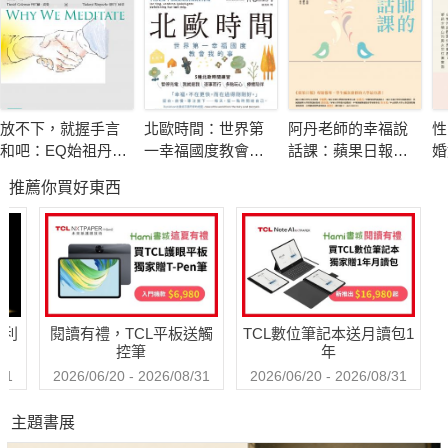
《親密的陌生人》一書就是專為邊緣人格親友所寫的實用指
南。
書中共分三大篇：第一篇是根據《精神疾病診斷與統計手冊
第四版》（DSM–Ⅳ）的診斷標準，描述邊緣性人格疾患的臨床
放不下，就握手言
北歐時間：世界第
阿丹老師的幸福說
性
定義及常見特徵，並談及可能導致邊緣人格的若干原因，例如在
和吧：EQ始祖丹尼
一幸福國度教會我
話課：蘋果日報專
婚
情緒管理或衝動控制上，生來就敏感多變；為了因應生命早期的
爾．高曼與措尼仁
的事
題報導，學生瘋狂
破
推薦你買好東西
波切的冥想智慧
搶修的大學最夯
相
環境因素所發展出來的人格特質等。
課，教你不當句點
王，「說」出幸福
佔了全書三分之二比重的第二、三篇，則詳細描述邊緣人格
人生！
者的可能的行為舉措和溝通方式，並提醒身為邊緣人格親友的
你，不要用過度簡化的方式解釋他們的行為，把過錯統統怪到對
哈利
閱讀有禮，TCL平板送觸
TCL數位筆記本送月讀包1
方身上。最重要的是雙方必須擔起各自在關係裡的責任。
控筆
年
31
2026/06/20 - 2026/08/31
2026/06/20 - 2026/08/31
為了避免流於說教，兩位作者利用收集來的一千多個案例，
主題書展
經過整理、統合後，進一步列出明確的策略和實際的做法，教導