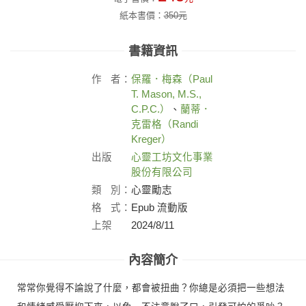
紙本書價：
350
元
書籍資訊
作
者：
保羅．梅森（Paul
T. Mason, M.S.,
C.P.C.）
、
蘭蒂．
克雷格（Randi
Kreger）
出版
心靈工坊文化事業
社：
股份有限公司
類
別：
心靈勵志
格
式：
Epub 流動版
上架
2024/8/11
日：
內容簡介
常常你覺得不論說了什麼，都會被扭曲？你總是必須把一些想法