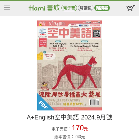
電子書
月讀包
閱讀器
A+English空中美語 2024.9月號
170
電子書價：
元
紙本書價：
240
元