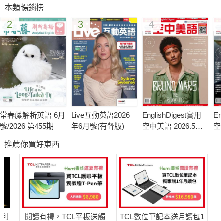
本類暢銷榜
2
3
4
常春藤解析英語 6月
Live互動英語2026
EnglishDigest實用
En
號/2026 第455期
年6月號(有聲版)
空中美語 2026.5月
空
號
號
推薦你買好東西
哈利
閱讀有禮，TCL平板送觸
TCL數位筆記本送月讀包1