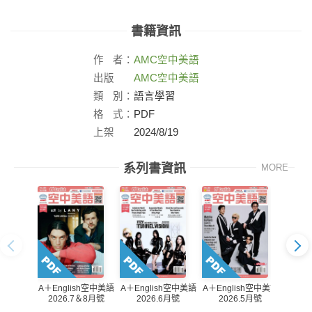
書籍資訊
作
者：
AMC
空中美語
出版
AMC空中美語
社：
類
別：
語言學習
格
式：
PDF
上架
2024/8/19
日：
系列書資訊
MORE
A＋English空中美語
A＋English空中美語
A＋English空中美語
A＋En
2026.7＆8月號
2026.6月號
2026.5月號
20