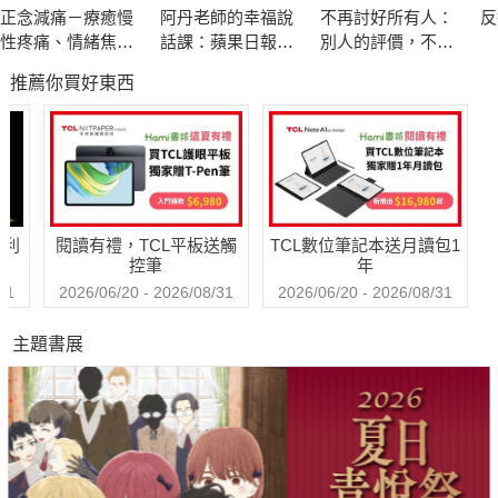
量帶連接。
正念減痛－療癒慢
阿丹老師的幸福說
不再討好所有人：
反
•附完整的全彩／黑白圖解，引領你創造出渴望的新生活。
性疼痛、情緒焦
話課：蘋果日報專
別人的評價，不該
慮、心理創傷，正
題報導，學生瘋狂
限制你的人生
推薦你買好東西
念減壓之父卡巴金
搶修的大學最夯
通過學會理解、療癒、釋放；學會尊重靈魂的渴望，那光、愛與
的靜觀練習課
課，教你不當句點
生命的更深層源頭，包括內在的美善及黑暗──進而運用生命核心
王，「說」出幸福
所湧出的創造性能量，開創你終其一生渴望已久的生活。這股創
人生！
造力之源，其強大遠超乎你所想像。學習接受它並與它同在，待
時機成熟，這屬光的自我本質將會自內在展開，穿透你的人生，
哈利
閱讀有禮，TCL平板送觸
TCL數位筆記本送月讀包1
永遠改變你的生命。
控筆
年
31
2026/06/20 - 2026/08/31
2026/06/20 - 2026/08/31
本書亦首度記載布藍能親身且引人入勝的非凡經歷，包括她在療
主題書展
癒領域中與眾不同的故事，及身為科學家和療癒師雙重身分的糾
結與平衡。同時收錄她的指導靈黑元所傳訊的重要啟示詩篇；最
後，每章結都會帶出提問，鼓勵讀者深入探索、使用該章節所提
供的訊息。