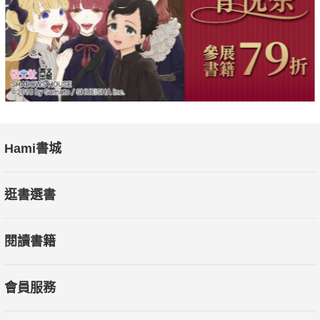
§閃耀推薦§
●上官昭儀──光能身心藝術發展協會理事長
個人療癒需要核心認同，對於已經習慣三維物理現象的我們、在
探索神祕的世界往往充滿了期待偏見和迷惑，然而，靈界和物質
界從來不曾分離過。如果你想整合自我生命，你需要進入療癒科
學的世界，而探索這個世界你需要一本充滿靈力的百科全書，本
書正是最齊全的靈魂生命成長指南手冊，適用於所有想要心靈與
Hami書城
物質雙豐收的人士。
逛書選書
●宇色──「我在人間系列」作家、靈修、瑜伽士
閱讀初稿，心中震驚不已。在三十年多前，老早就有人將物理和
閱讀書籍
形而上學研究地如此透徹，而且又是一名以女性科學研究家身
分，任職於以男性為尊的NASA，她在科學、神祕學與能量學上
的研究，歷經三十多年依然令世人難望項背，她扎實的經歷已經
會員服務
為此書做了一個最強而有力的背書與支撐。能獲邀為此書推薦是