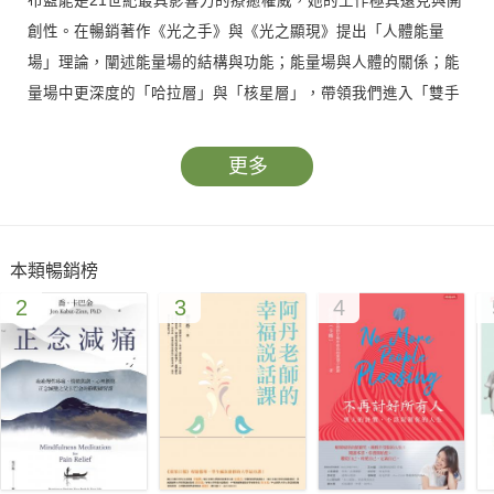
布藍能是21世紀最具影響力的療癒權威，她的工作極具遠見與開
創性。在暢銷著作《光之手》與《光之顯現》提出「人體能量
場」理論，闡述能量場的結構與功能；能量場與人體的關係；能
量場中更深度的「哈拉層」與「核星層」，帶領我們進入「雙手
療癒」的嶄新領域，至今仍被能量療癒領域廣泛運用，並為許多
新近的能量療法提供了訊息與指導。
更多
我們將在《核心光療癒》認知與學習，
顯化內在核心光芒的「創造過程」：
本類暢銷榜
•從人類能量意識角度，看待創造過程的本質。
2
3
4
•人如何在能量場創造阻塞、阻塞的樣貌、互動，最終使我們的生
活出現失調；以及清除阻塞、釋放我們創造潛力的過程。
•如何發展並運用超感知力，以及超感知力在促進清理能量場阻塞
時所扮演的角色。
•第四層實相的特性，及其在創造過程中的至關重要性。
•與療癒人際關係相關的第四層能量場，以及這些人際關係下的能