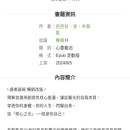
書籍資訊
作
者：
芭芭拉‧安‧布藍
能
出版
橡樹林
社：
類
別：
心靈勵志
格
式：
Epub 流動版
上架
2024/8/5
日：
內容簡介
\ 讀者敲碗 暢銷改版 /
理解並運用創造性核心能量，讓這屬光的自我本質，
穿透你的身體、你的人生，閃耀出來。
這「核心之光」──就是你自己！