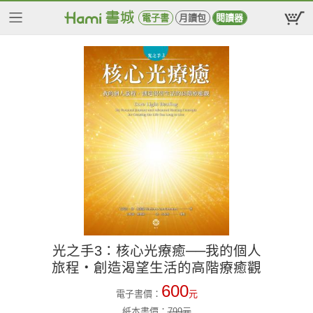
電子書
月讀包
閱讀器
光之手3：核心光療癒──我的個人
旅程‧創造渴望生活的高階療癒觀
600
電子書價：
元
紙本書價：
799
元