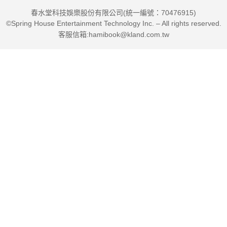
最佳典範。
春水堂科技娛樂股份有限公司(統一編號：70476915)
誠摯地推薦給正走在內在靈性療癒的每一位朋友。
©Spring House Entertainment Technology Inc. – All rights reserved.
客服信箱:hamibook@kland.com.tw
●張淑瑤──心語身心靈中心負責人，回溯催眠療法訓練師
《核心光療癒》帶我們穿越創造性的療癒循環，踏上夢想顯化的
創造過程。在身心靈療癒的道途上有此書相伴，足矣。
●露易絲‧賀（Louise Hay）──《創造生命的奇蹟》作者
要達成療癒，我們所需的就是光和愛，芭芭拉對此真知灼見。她
將我們帶到療癒知識的新深度。
●伊麗莎白‧庫伯勒－羅素（Elisabeth Kübler-Ross）──西方生
死學大師、臨終關懷之母，《天使走過人間》作者
本書是所有胸懷大志的療癒師和醫護人員的必備讀物；並鼓舞了
想真正瞭解人類真相的人們。