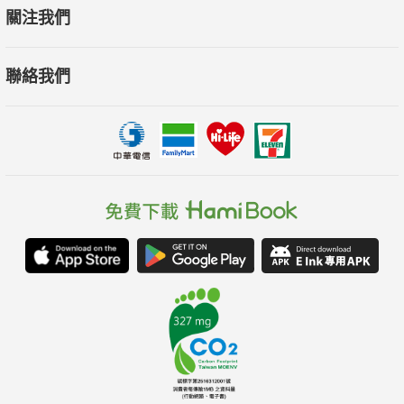
我的榮幸。在此我先做幾項的心得分享：
關注我們
一、此書涉及的層面非常廣，從科學、人文、能量以及神祕學，
聯絡我們
它讓有心想從事身心靈療癒工作者的視野，瞬間將思考點無限延
伸至更高的層次。
二、身心靈療癒從西方傳至台灣已近三十年左右，此書正好補強
了熱衷於身心靈領域的朋友在「文化、人文思想融入療癒能量」
上的欠缺。
三、作者從科學研究跨足到能量療癒，此生的生命角色從科學家
進入靈媒，足以顯示，物理與形而上之間的關係並非如此壁壘分
明。
四、此書收錄了作者從她的指導靈黑元通靈所得的靈界訊息，閱
讀時切勿讓這一些通靈詩篇輕易流過，以同為靈媒的我來說，每
一則的靈界訊息背後透露的資訊極其珍貴。（尤其是〈一元核心
觀念〉）
五、扎實理論、熟稔技巧以及對人文的關懷，是作者以身作則的