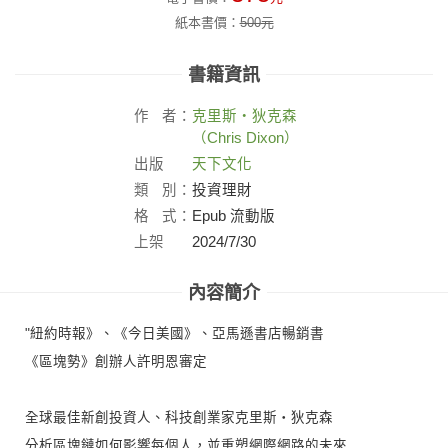
紙本書價：
500
元
書籍資訊
作
者：
克里斯‧狄克森
（Chris Dixon）
出版
天下文化
社：
類
別：
投資理財
格
式：
Epub 流動版
上架
2024/7/30
日：
內容簡介
"紐約時報》、《今日美國》、亞馬遜書店暢銷書
《區塊勢》創辦人許明恩審定
全球最佳新創投資人、科技創業家克里斯‧狄克森
分析區塊鏈如何影響每個人，並重塑網際網路的未來