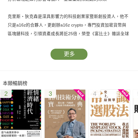
克里斯‧狄克森是深具影響力的科技創業家暨新創投資人，他不
只是a16z的合夥人，更創辦a16z crypto，專門投資加密貨幣與
區塊鏈科技，引領資產成長將近25倍，榮登《富比士》雜誌全球
最佳創投業者Midas List 榜首，是科技業盛名遠播的意見領袖。
更多
現今的網際網路已嚴重背離最初的分散、民主願景，落入蘋果、
Google與臉書等少數科技巨頭的控制，不再孕育創新、連結與自
由的精神。狄克森是科技夢想家，他認為想要翻轉控制、推動革
本類暢銷榜
新並非不可能，區塊鏈網路正是我們的希望。
2
3
4
在這本書中，他將25年堅實的產業經驗，凝鍊成條理清晰、充滿
遠見的說明。狄克森分析網際網路經歷的三個時代：第一個時代
是1990～2005年的唯讀時代，讓我們降低資訊的存取門檻；第
二個時代是2006～2020年的讀寫時代，讓我們進一步降低發表
內容的門檻；第三個時代則是2021年以來進入「我讀、我寫、我