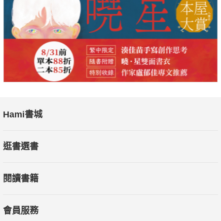
源鉑資本創辦人暨執行長 胡一天
臺大網媒所兼任助理教授 葛如鈞
MaiCoin集團創辦人暨執行長 劉世偉
幣託集團創辦人暨執行長 鄭光泰
【各界推薦】
本書能讓你了解網際網路應該走向何方，以及如何實現這項激勵
Hami書城
人心的願景。
──山姆‧奧特曼（Sam Altman），OpenAI共同創辦人
逛書選書
凡是想要真正了解區塊鏈與WEB3潛力的人，都應該細讀克里
閱讀書籍
斯‧狄克森的新書。本書能讓你推動更重要的創新、激發更有想
像力的思維，並且找到全新的未來成長機會。
──羅伯特‧艾格（Robert Iger），迪士尼執行長
會員服務