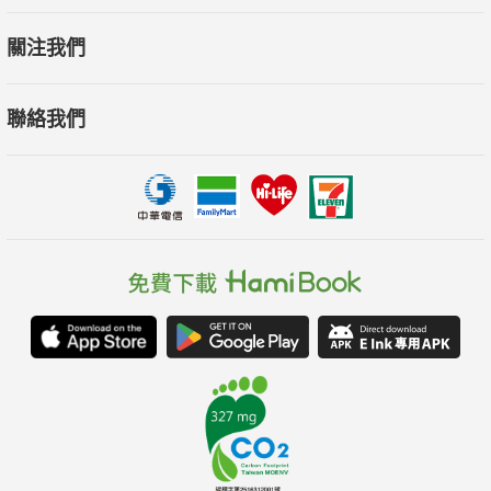
網際網路已經走到轉捩點。在這個比起以往都更需要新觀念的重
關注我們
要時刻，克里斯‧狄克森這本引人入勝的書，提供令人耳目一新
的基進視野。
聯絡我們
──穆斯塔法‧蘇萊曼（Mustafa Suleyman），Microsoft AI執行
長
克里斯‧迪克森總是以清晰務實的眼光看待未來。他在本書也是
如此，清楚指出區塊鏈是未來世代不可或缺的基礎，並說明網際
網路將如何發展。
──約翰‧唐納荷（John Donahoe），Nike執行長
無論你是對加密科技有興趣，或者只是想多多了解區塊鏈、
WEB3與網際網路的未來發展，本書都能提供這整個產業與相關
趨勢的首要權威觀點。
──艾蜜莉‧崔（Emilie Choi），Coinbase總裁暨營運長
"