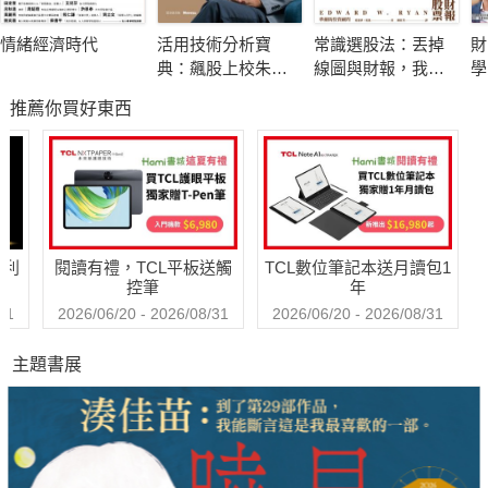
擁有」的WEB3新時代，在這個關鍵時代，區塊鏈網路使網際網
情緒經濟時代
活用技術分析寶
常識選股法：丟掉
財
路的權力與經濟利益，從企業重新回到使用者社群手中。
典：飆股上校朱家
線圖與財報，我才
學
泓40年實戰精華 從
選到好股票
用
推薦你買好東西
K線、均線到交易高
富
我們正站在時代的轉捩點，無論你是網路使用者、企業領袖、創
手的養成祕笈
作者、還是創業者，都可以從這本書中了解網際網路的願景，以
及區塊鏈對所有人的影響。
｜專業推薦｜（依姓名筆劃排序）
哈利
閱讀有禮，TCL平板送觸
TCL數位筆記本送月讀包1
OpenAI共同創辦人 山姆‧奧特曼（Sam Altman）
控筆
年
Nike執行長 約翰‧唐納荷（John Donahoe）
31
2026/06/20 - 2026/08/31
2026/06/20 - 2026/08/31
微軟AI執行長 穆斯塔法‧蘇萊曼（Mustafa Suleyman）
主題書展
迪士尼執行長 羅伯特‧艾格（Bob Iger）
Coinbase總裁兼營運長 艾蜜莉‧崔（Emilie Choi）
新零售行銷總經理 王建民
Lootex共同創辦人暨執行長 呂季潔
AppWorks董事長暨合夥人 林之晨