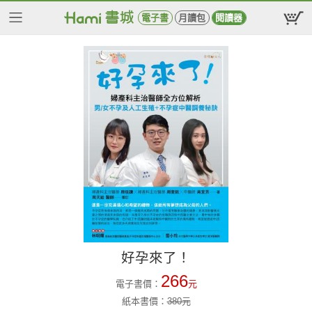
電子書
月讀包
閱讀器
好孕來了！
266
電子書價：
元
紙本書價：
380
元