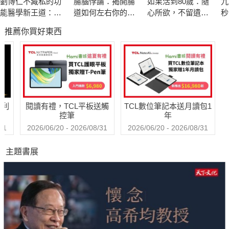
劉博仁不藏私的功
腸腦悖論：揭開腸
如果活到80歲：隨
九
能醫學新王道：吃
道如何左右你的情
心所欲，不留遺
秒
藥不如吃對營養、
緒、記憶與行為
憾！日本精神科權
物
推薦你買好東西
過對生活 小毛病不
威的幸齡樂活提案
驚
會變成大問題
術
因
不
哈利
閱讀有禮，TCL平板送觸
TCL數位筆記本送月讀包1
控筆
年
31
2026/06/20 - 2026/08/31
2026/06/20 - 2026/08/31
主題書展