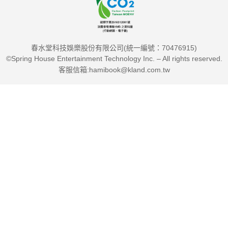
春水堂科技娛樂股份有限公司(統一編號：70476915)
©Spring House Entertainment Technology Inc. – All rights reserved.
客服信箱:hamibook@kland.com.tw