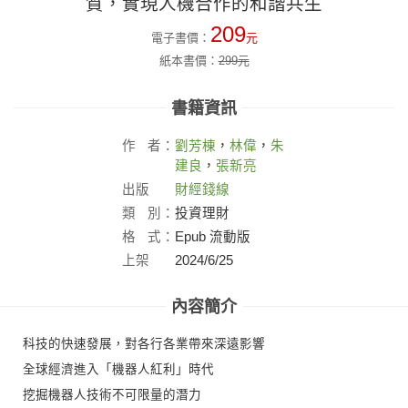
質，實現人機合作的和諧共生
209
電子書價：
元
紙本書價：
299
元
書籍資訊
作
者：
劉芳棟
，
林偉
，
朱
建良
，
張新亮
出版
財經錢線
社：
類
別：
投資理財
格
式：
Epub 流動版
上架
2024/6/25
日：
內容簡介
科技的快速發展，對各行各業帶來深遠影響
全球經濟進入「機器人紅利」時代
挖掘機器人技術不可限量的潛力