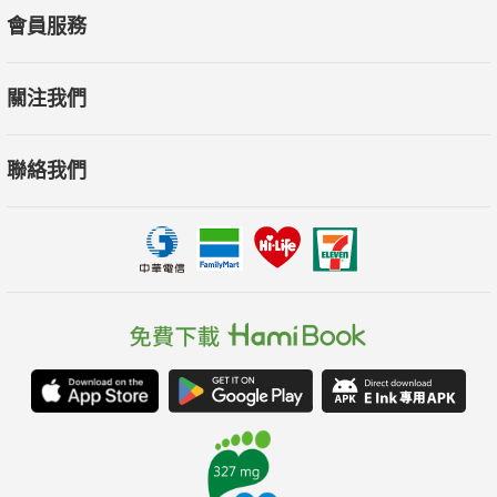
會員服務
關注我們
聯絡我們