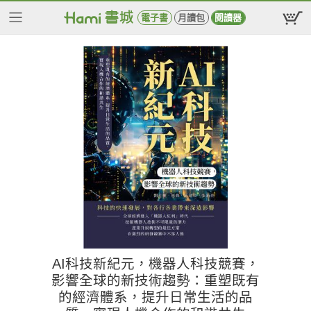
電子書
月讀包
閱讀器
AI科技新紀元，機器人科技競賽，
影響全球的新技術趨勢：重塑既有
的經濟體系，提升日常生活的品