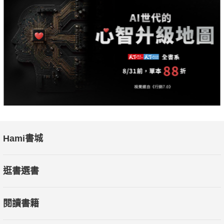
機器人讓日常生活變得更加便利，以及無人機在農業與軍事領域
的創新應用。本書揭示了機器人技術是如何給予我們前所未有的
便利與效率。透過豐富的案例和深入的解析，作者強調了在迎接
這一創新浪潮時，在技術的發展與相關倫理、就業和安全問題的
之間取得平衡的重要性。
本書特色：本書深入探討了機器人技術的發展趨勢及其對各行各
業所帶來的影響。作者揭示了新時代的到來，以及工業大國在新
科技、技術的發展態勢。書中更詳述了工業4.0的核心理念，強調
智慧製造是如何引領傳統製造業轉型並升級，並剖析機器人相關
Hami書城
產業的崛起所帶來的投資機會，讓讀者能夠了解機器人技術在各
個領域的潛力和前景。
逛書選書
閱讀書籍