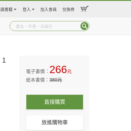
閱讀書籍
登入
加入會員
兌換券
1
266
電子書價：
元
紙本書價：
380
元
直接購買
放進購物車