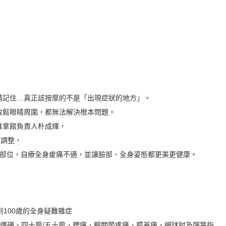
請記住…真正該按摩的不是「出現症狀的地方」。
放鬆眼睛周圍，都無法解決根本問題。
推拿館負責人朴成煇，
慣調整，
的部位，自療全身痠痛不適，並讓臉部、全身姿態都更美更健康。
100歲的全身疑難雜症
膀僵硬、四十肩/五十肩、腰痛、髖關節疼痛、膝蓋痛、網球肘及彈簧指…