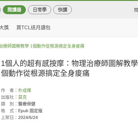
閱讀器
日常學
快讀
大獎
買TCL送月讀包
治療師圖解教學 1個動作從根源搞定全身痠痛
1個人的超有感按摩：物理治療師圖解教學 
個動作從根源搞定全身痠痛
作
者：
朴成煇
出版社：
莫克
類
別：
醫療保健
格
式：
Epub 固定版
上架日：
2024/6/24