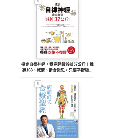
4
搞定自律神經，我竟輕鬆減掉37公斤！推
翻168、減醣、斷食迷思，只要平衡腦內
神經&荷爾蒙，餐餐吃飽不復胖
5