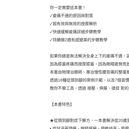
你一定需要這本書！
✓痠痛不適的原因與對策
✓超有效與無效的按摩解析
✓快速緩解痠痛詳細步驟教學
✓持續做2週有感變美的步驟教學
如果你總是無法解決全身上下的痠痛不適，
因為膝蓋疼痛而按摩膝蓋，因為眼睛疲勞而
本書由物理治療師、專治慢性腰背痛的整復
透過18種從頭到腳的案例示範，以及7個習
教你不需工具，透過 按壓、伸展、揉捏 對
【本書特色】
★從頭到腳對症下解方，一本書解決從20歲到
• 症狀涵蓋頭痛、眼睛疲勞、頸椎過直、肩