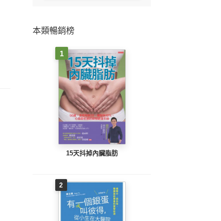
本類暢銷榜
1
15天抖掉內臟脂肪
2