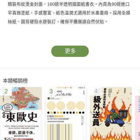
精裝布紋燙金封面，160磅半透明描圖紙書衣。內頁為90磅進口
羋真微塗紙，手感豐富、紙色溫潤尤適用於水墨畫冊。採用全順
絲紙、圓背硬殼水膠裝訂，確保平攤展讀自然伏貼。
朱穎人先生，一位年逾九旬、出生於江蘇常熟的藝術家，自謙
「寫意水墨花鳥畫的畫畫人」。他的藝術生涯見證了中國繪畫的
更多
深厚傳統與創新發展。朱先生深受吳門畫派與浙派繪畫的影響，
在中國美術學院的長期教學中仍堅持創作不懈，其作品氣韻生
動，傳統功力深厚，並在國際上獲得廣泛認可。
本類暢銷榜
2
3
4
《清香似舊時》的出版，源於朱穎人先生與其子朱鍔之間的深入
交流。這些對話，原本作為其畫冊《一條線——朱穎人的水墨實
踐》的引文，逐漸發展成為一本獨立的著作。
本書對年輕讀者的啟發尤為顯著。朱穎人先生提倡的「日復一日
把簡單的事盡力氣去做到好」的工作哲學，以及他對生活的態