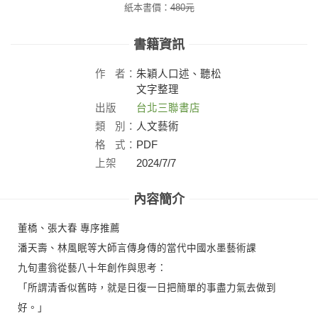
紙本書價：
480
元
書籍資訊
作
者：
朱穎人口述、聽松
文字整理
出版
台北三聯書店
社：
類
別：
人文藝術
格
式：
PDF
上架
2024/7/7
日：
內容簡介
董橋、張大春 專序推薦
潘天壽、林風眠等大師言傳身傳的當代中國水墨藝術課
九旬畫翁從藝八十年創作與思考：
「所謂清香似舊時，就是日復一日把簡單的事盡力氣去做到
好。」