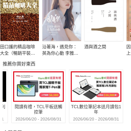
‧嵐山、宇治等名場所，承載了哪些王室貴族的故事？
‧二条城之外，戰國群雄的野心還留存在哪些地點？
‧京瓷、任天堂、新風館，呈現出近、現代京都的什麼魅
力？
旅行長工頭堅多次遊訪京都，深深感受這座城市的節氣、氣
田口護的精品咖啡
沿著海，遇見你：
酒與酒之間
因
氛、氣質。為了回應自己身為旅人對這迷人古都的好奇，醉心歷
大全（暢銷平裝
英為你心動 李雅英
上
史的他親身踏訪七十多處景點，細細品味京都的獨有氣韻──儘管
版）
1st台灣感性紙上電
蜜
推薦你買好東西
影系列 數位版
歷經多次戰亂、天災，卻一再如浴火鳳凰煥然新生，始終保持從
容底氣。
工頭堅以時期為次序，串接起旅人耳熟的各色名勝，一一探
尋千年古風底蘊，亦不忘在旅行中體會現代時尚魅力。這趟京都
哈利
閱讀有禮，TCL平板送觸
TCL數位筆記本送月讀包1
身世之旅，從平安京前的先民氏族與神話開始，貫穿奠定重要基
控筆
年
礎的平安時代，走過鎌倉到江戶時代的興衰起落，並一路漫遊到
31
2026/06/20 - 2026/08/31
2026/06/20 - 2026/08/31
明治維新之後的現代風貌，帶你看見今日景致，如何在時間甬道