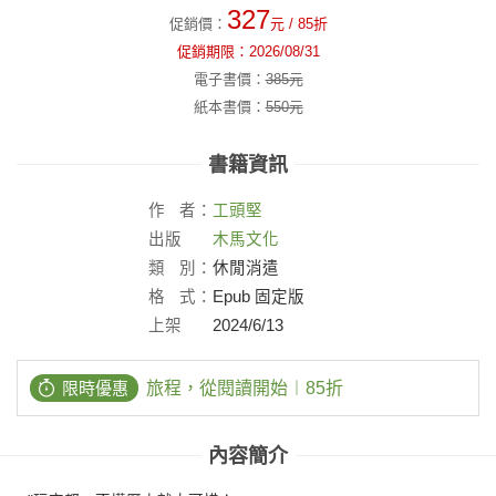
327
促銷價：
元
/ 85折
促銷期限：
2026/08/31
電子書價：
385
元
紙本書價：
550
元
書籍資訊
作
者：
工頭堅
出版
木馬文化
社：
類
別：
休閒消遣
格
式：
Epub 固定版
上架
2024/6/13
日：
限時優惠
旅程，從閱讀開始︱85折
內容簡介