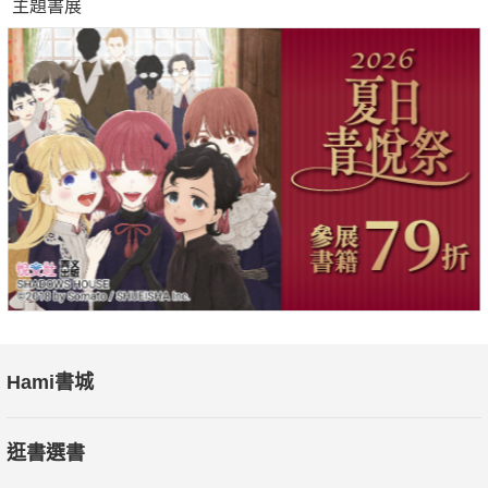
主題書展
中發展成形；而各色具足輕重的歷史要角，亦紛紛現身登場。
本書是工頭堅走讀京都一千三百多年的紀行，也是一份為所
有旅人開展時光旅行的請帖：邀請你以此為起點，走進你自己的
京都時光。
本書特色
◆京都行更深刻、更精彩：七十多處經典與時尚名所，定
番、時興並存，滿足不同選擇。
◆京都史入門首選！親切易懂、深入淺出，只讀這本，就能
掌握京都千年史地大脈絡。
◆實用便捷的線上地圖，全書景點全都設好定位，實地巡訪
Hami書城
更輕鬆！"
逛書選書