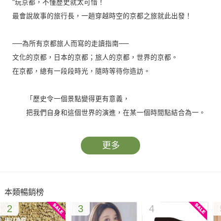
"玩京都，不懂歷史就太可惜！
最會說故事的旅行長，一趟穿越時空的京都之旅就此出發！
──為所有京都旅人而寫的走讀指南──
文化的京都，日本的京都；旅人的京都，世界的京都。
在京都，總有一段段時光，隨時等待你造訪。
「歷史令一個景點變得更有意義，
把我們自身和這個世界的演進，在某一個時間點結合為一。
這是我喜愛京都的原因，在這裡，
隨處可以找到那古往今來的時光隧道之入口。」──工頭堅
更多
京都處處有故事，一駐足，便不意與往日輝光相會；
一轉身，又被現代魅力大大驚豔！
本類暢銷榜
‧下鴨神社、伏見稻荷大社，和最早的京都氏族有何淵源？
2
3
4
‧清水寺、平安神宮等經典景點，因什麼時空背景而登場？