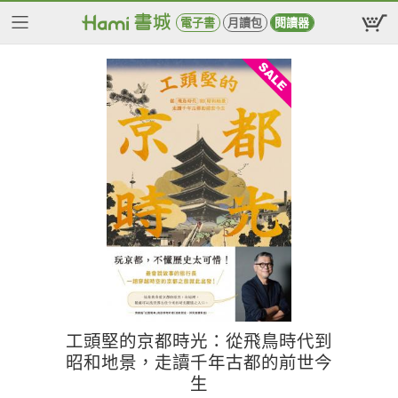
電子書
月讀包
閱讀器
工頭堅的京都時光：從飛鳥時代到
昭和地景，走讀千年古都的前世今
生