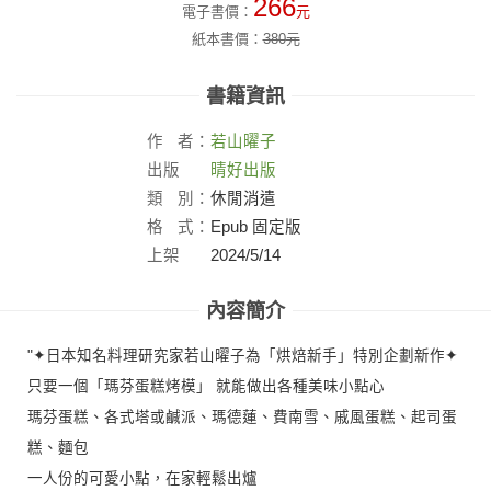
266
電子書價：
元
紙本書價：
380
元
書籍資訊
作
者：
若山曜子
出版
晴好出版
社：
類
別：
休閒消遣
格
式：
Epub 固定版
上架
2024/5/14
日：
內容簡介
"✦日本知名料理研究家若山曜子為「烘焙新手」特別企劃新作✦
只要一個「瑪芬蛋糕烤模」 就能做出各種美味小點心
瑪芬蛋糕、各式塔或鹹派、瑪德蓮、費南雪、戚風蛋糕、起司蛋
糕、麵包
一人份的可愛小點，在家輕鬆出爐