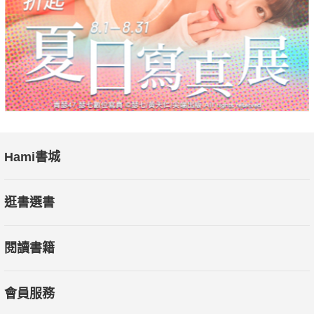
✦前菜小點─運用春捲皮和義大利香腸做成杯狀，再填入沙
拉或是蔬菜泥做成的前菜。
✦雞蛋泡芙─像泡芙一樣的口感，稍微帶有鹹味，可以和蔬
菜棒一起上桌當成前菜。
✦冷製點心─只需要攪拌材料，分層或是加上裝飾，凝固冷
凍就完成的冰淇淋蛋糕。
Hami書城
────裝飾一下，馬上就是心意滿滿的小禮物────
逛書選書
✦裝飾點子─ 在簡單的蛋糕上，稍微發揮巧思裝飾，就是一
款華麗可愛的小點心。
閱讀書籍
✦簡單的點心包裝─運用手邊現有的素材，也能快速做出適
合送禮的精緻包裝。
會員服務
"