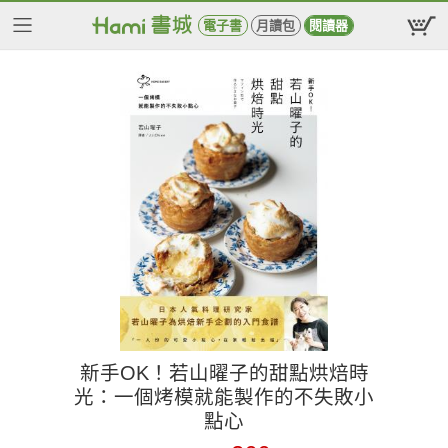
電子書
月讀包
閱讀器
新手OK！若山曜子的甜點烘焙時
光：一個烤模就能製作的不失敗小
點心