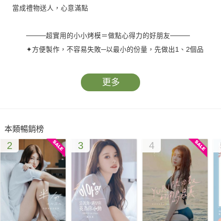
當成禮物送人，心意滿點
────超實用的小小烤模＝做點心得力的好朋友────
✦方便製作，不容易失敗─以最小的份量，先做出1、2個品
嚐看看，最適合用來測試新的食譜。小型的烘焙點心，因為烘烤
的表面積增加，也會增加口感的香脆。
更多
✦一個、多個出爐！自用共享─一人食用滿足甜點的胃剛剛
好，一次做多一點與好友家人分享更是輕鬆容易。
本類暢銷榜
2
3
4
────不只是瑪芬蛋糕，一個烤模也能做出各式各樣的點心
────
✦瑪芬蛋糕─運用奶油、各種橄欖油為基底，將材料依序混
合，填入烤模後烘焙，一碗到底的輕鬆食譜。
✦各種派和鹹派─不需要像一整個派一樣分切，以及可以填