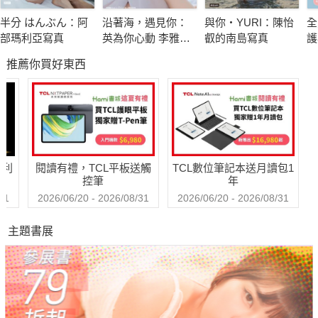
入軟滑的奶油也是小烤模做成的點心的特色。可以烤出脆脆的口
半分 はんぶん：阿
沿著海，遇見你：
與你‧YURI：陳怡
全
感，做出像派皮一樣的質感。
部瑪利亞寫真
英為你心動 李雅英
叡的南島寫真
護
1st台灣感性紙上電
基
推薦你買好東西
影系列 數位版
症
✦法式烘焙點心─法國在地的經典點心瑪德蓮、費南雪，只
一
需要將材料攪拌混合就可以完成，更重要的是烘烤時間很短。
✦戚風蛋糕─使用稍微高一點的紙杯模，就可以做出小巧蓬
鬆濕潤口感的戚風蛋糕。烘烤時間變短了，取模也不容易失敗。
哈利
閱讀有禮，TCL平板送觸
TCL數位筆記本送月讀包1
控筆
年
✦起司蛋糕─只需要將材料依序混合在一起，再烘烤或是放
31
2026/06/20 - 2026/08/31
2026/06/20 - 2026/08/31
入冰箱冷藏即可完成。在酸味、濃醇和口感之間取得平衡的話，
主題書展
就是不膩口的美味。
✦麵包─放入酵母、揉捏麵糰、一次發酵、二次發酵，只要
參照這些基本步驟，就可以成功做出正統的麵包。