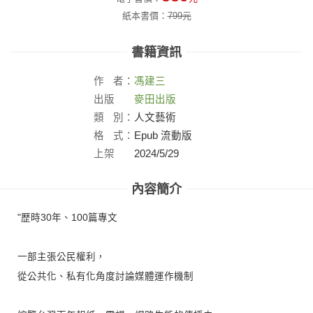
紙本書價：
799
元
書籍資訊
作
者：
馮建三
出版
麥田出版
社：
類
別：
人文藝術
格
式：
Epub 流動版
上架
2024/5/29
日：
內容簡介
"歷時30年、100篇專文
一部主張公民權利，
從公共化、私有化角度討論媒體運作機制