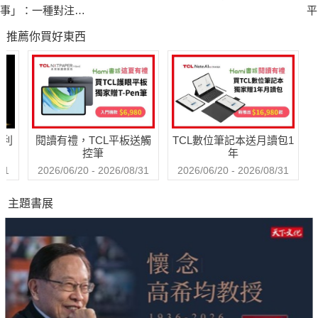
事」：一種對注意
平
力經濟的抵抗
屬
推薦你買好東西
哈利
閱讀有禮，TCL平板送觸
TCL數位筆記本送月讀包1
控筆
年
31
2026/06/20 - 2026/08/31
2026/06/20 - 2026/08/31
主題書展