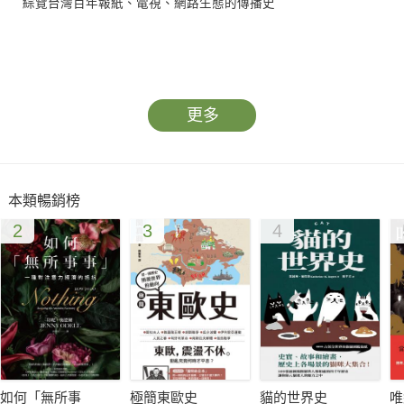
綜覽台灣百年報紙、電視、網路生態的傳播史
更多
本類暢銷榜
2
3
4
如何「無所事
極簡東歐史
貓的世界史
唯