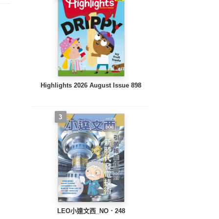
Highlights 2026 August Issue 898
3
LEO小達文西_NO．248