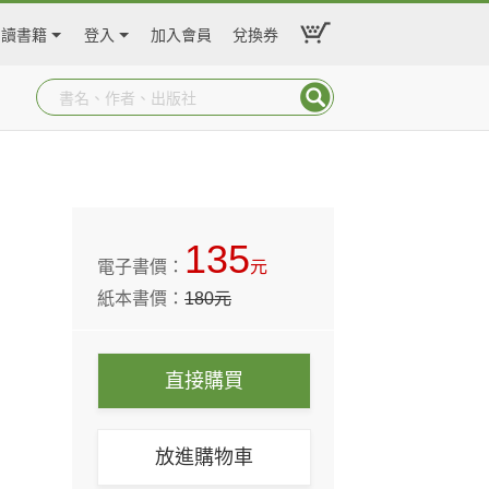
閱讀書籍
登入
加入會員
兌換券
135
電子書價：
元
紙本書價：
180
元
直接購買
放進購物車