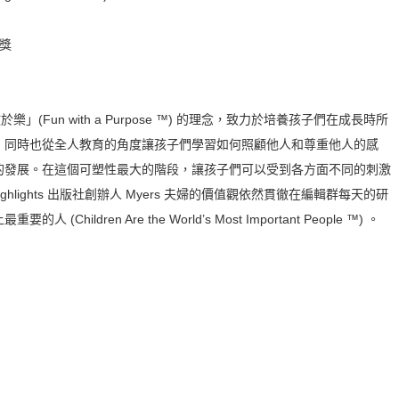
材獎
於樂」(Fun with a Purpose ™) 的理念，致力於培養孩子們在成長時所
，同時也從全人教育的角度讓孩子們學習如何照顧他人和尊重他人的感
的發展。在這個可塑性最大的階段，讓孩子們可以受到各方面不同的刺激
hlights 出版社創辦人 Myers 夫婦的價值觀依然貫徹在編輯群每天的研
ldren Are the World’s Most Important People ™) 。