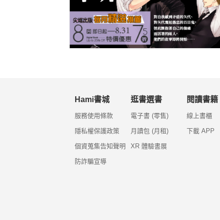
Hami書城
逛書選書
閱讀書籍
服務使用條款
電子書 (零售)
線上書櫃
隱私權保護政策
月讀包 (月租)
下載 APP
個資蒐集告知聲明
XR 體驗書展
防詐騙宣導