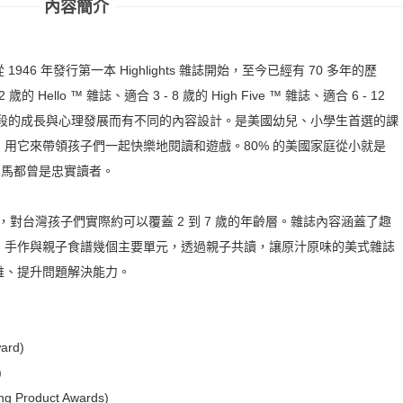
內容簡介
 1946 年發行第一本 Highlights 雜誌開始，至今已經有 70 多年的歷
ello ™ 雜誌、適合 3 - 8 歲的 High Five ™ 雜誌、適合 6 - 12
子們每個階段的成長與心理發展而有不同的內容設計。是美國幼兒、小學生首選的課
用它來帶領孩子們一起快樂地閱讀和遊戲。80% 的美國家庭從小就是
統歐巴馬都曾是忠實讀者。
的兒童設計，對台灣孩子們實際約可以覆蓋 2 到 7 歲的年齡層。雜誌內容涵蓋了趣
、手作與親子食譜幾個主要單元，透過親子共讀，讓原汁原味的美式雜誌
維、提升問題解決能力。
ard)
)
 Product Awards)