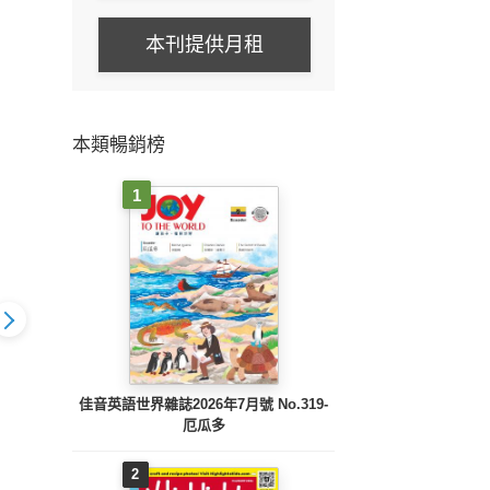
本刊提供月租
本類暢銷榜
1
佳音英語世界雜誌2026年7月號 No.319-
ts High Five
Highlights High Five
Highlights High Five
Highl
厄瓜多
il Issue 232
2026 March Issue
2026 February Issue
2026
231
230
2