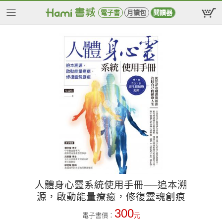
電子書
月讀包
閱讀器
人體身心靈系統使用手冊──追本溯
源，啟動能量療癒，修復靈魂創痕
300
電子書價：
元