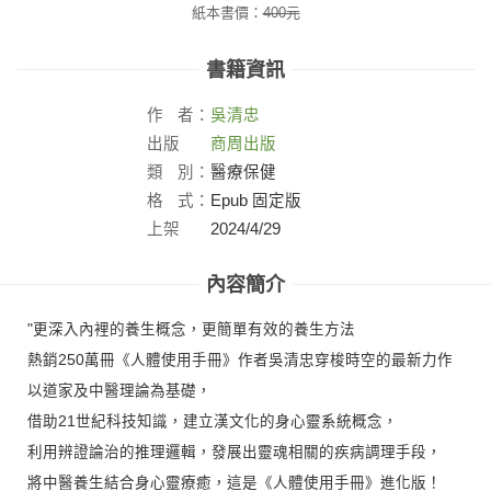
紙本書價：
400
元
書籍資訊
作
者：
吳清忠
出版
商周出版
社：
類
別：
醫療保健
格
式：
Epub 固定版
上架
2024/4/29
日：
內容簡介
"更深入內裡的養生概念，更簡單有效的養生方法
熱銷250萬冊《人體使用手冊》作者吳清忠穿梭時空的最新力作
以道家及中醫理論為基礎，
借助21世紀科技知識，建立漢文化的身心靈系統概念，
利用辨證論治的推理邏輯，發展出靈魂相關的疾病調理手段，
將中醫養生結合身心靈療癒，這是《人體使用手冊》進化版！