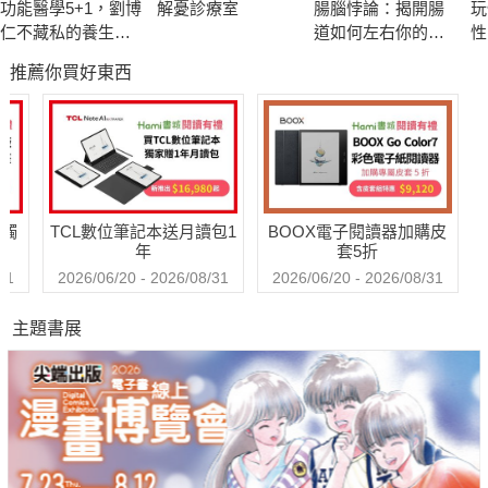
功能醫學5+1，劉博
解憂診療室
腸腦悖論：揭開腸
玩
計，隱含了生命存在的意義。
仁不藏私的養生祕
道如何左右你的情
性
密
緒、記憶與行為
推薦你買好東西
Ü疾病是修行中的重要工具
心理上的問題，用相反的機制，在於利用疾病逼著人們改變。從
這個觀點，生命存在的意義可能就是修行，主要在激發出自己的
反應，從中觀察到自己習氣上可能存在的問題和需要修正學習的
方向。
送觸
TCL數位筆記本送月讀包1
BOOX電子閱讀器加購皮
年
套5折
Ü靈魂也會有選擇性失憶
31
2026/06/20 - 2026/08/31
2026/06/20 - 2026/08/31
就像生理和心理都可能存在創造疾病的原因，靈魂也不例外。例
主題書展
如「恐傷靈」，心理學中許多恐懼症，可能都和前世或更早的前
世某些事件有關。
Ü養生最重要的運動＋1
橫膈膜幾乎影響全身所有的經絡，深呼吸拉動軟化橫膈膜，可以
有效疏通三焦經，幫助排除身心垃圾，早晚做20次「橫膈膜運