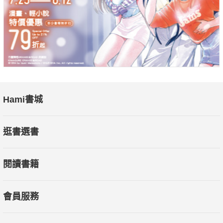
動」，養生保健效果堪比「敲膽經」！
【專文推薦】
樓宇偉（中華整合醫學與健康促進協會副理事長 ）
呂銘峰（美國普渡大學生物化學博士）
廖明煌（美國加州針灸師執照開業醫師）"
Hami書城
逛書選書
閱讀書籍
會員服務