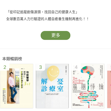
「從印記追蹤創傷源頭，找回自己的健康人生」
全球數百萬人力行驗證的人體自癒養生機制再進化！！
˙為什麼說大多數有胎記的人都可能存在心臟瓣膜疾病？
˙為什麼說高度近視可能和前世意外死亡有關？
更多
˙為什麼說驚嚇傷到的是靈魂？？？
胎記，為前世凶死的死亡印記，這道創痕深深刻在靈魂記憶中，
對今世健康所造成的影響，該如何調理改善？本書提供了完整的
本類暢銷榜
個案實證記錄與解方。
2
3
4
經絡－臟腑－性格－習氣乃互為因果關係，以身心靈一體網路結
構的人體系統看「病灶」，才是治因去病的上上策。
Ü自癒與反自癒
人體有自癒機制，但是當心理出現損傷時，身體不但不會啟動自
癒，還會使狀況更差。這種生理和心理自癒機制完全相反的設