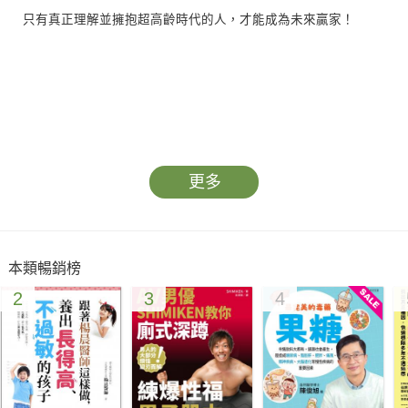
只有真正理解並擁抱超高齡時代的人，才能成為未來贏家！
超高齡時代靜悄悄地朝我們走來，人口老化已是全球無法逆轉的
更多
超級大趨勢，預計2030年，全球將有35個國家成為超高齡社會。
本類暢銷榜
2
3
4
面對這樣的巨大轉變，如果我們沒有任何作為，恐將面臨經濟停
滯、農村社區加速衰退等翻天覆地的災難。相反地，若能善用超
高齡時代的優勢，像是人類將擁有更長壽、更健康的生活，以及
更多的世代合作，那麼我們將大有機會從中挖掘全新市場，重塑
新世界。