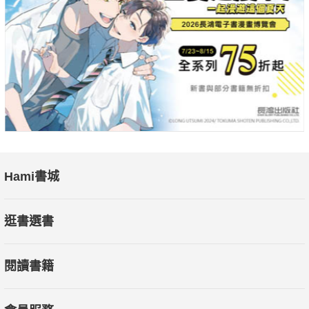
超級可讀的一本書，像一顆水晶球通往我們從未見過的社會，幫
助你挖掘未來，進入長壽紅利。
——奇普．康利（Chip Conley），《紐約時報》暢銷作家、現
代老年學院創辦人
以細緻入微和富有洞察力的方式，展示了因高齡化社會而悲觀的
思維是多麼簡化。
——安德魯．史考特（Andrew Scott），倫敦商學院經濟學教授
Hami書城
雪曼向我們揭示了全球老化的複雜性和機會，對人類未來的生活
可能會是什麼樣子，提出了根本性的修正。如果我們做對了，那
逛書選書
會是一個非常令人興奮的新世界。
——克萊兒．凱西（Claire Casey），《經濟學人影響力》政策
閱讀書籍
與洞察全球主管
雪曼寫了一本出色的書，不僅研究透徹、文筆優美，而且對什麼