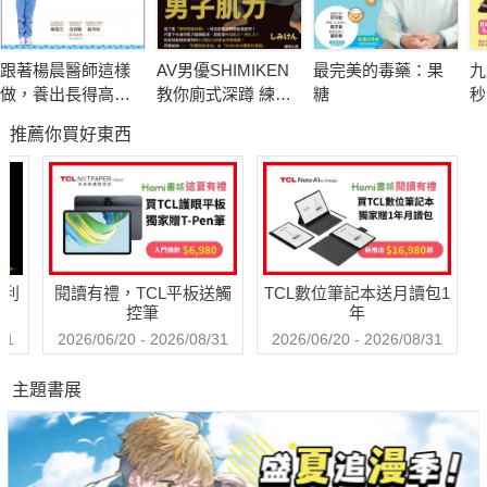
跟著楊晨醫師這樣
AV男優SHIMIKEN
最完美的毒藥：果
九
做，養出長得高、
教你廁式深蹲 練爆
糖
秒
本書除了回顧人類一直以來看待老年的態度，也檢視了我們對青
不過敏的孩子
性福男子肌力
物
推薦你買好東西
驚
春的執迷，以及讓我們走到這一步的科學與社會成就。作者明確
術
指出，企業若想要存活下來，就必須正視新時代的現實，重新思
因
考龐大銀髮族的需求與渴望，為不同世代的受眾開發產品與服
不
務。
哈利
閱讀有禮，TCL平板送觸
TCL數位筆記本送月讀包1
控筆
年
31
2026/06/20 - 2026/08/31
2026/06/20 - 2026/08/31
打造超高齡時代的未來工程，你我都將參與其中。正面迎擊年齡
主題書展
歧視，把握潛在機會，做出個人生命、家庭、社區、事業與國家
經濟需要的改變，建立一個更公義、更平等的未來。