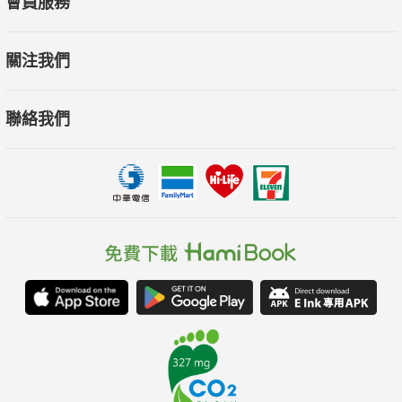
會員服務
是真正的超高齡時代提供了精采的說明。
——吉姆．梅隆（Jim Mellon），被譽為「英國巴菲特」
關注我們
聯絡我們
人口老化會導致停滯和衰退，還是迎來創新和人類繁榮的新時
代？我們正面臨著艱鉅的挑戰。雪曼的書為未來帶來光明的希
望，是一本必讀的書。
——保羅．艾文（Paul Irving），米爾肯高齡化未來研究中心、
南加州大學李納戴維斯老年學學院傑出駐校學者"