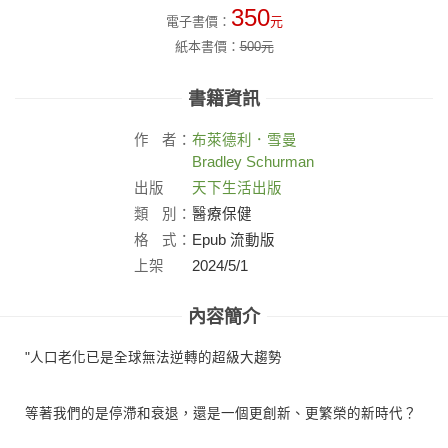
350
電子書價：
元
紙本書價：
500
元
書籍資訊
作
者：
布萊德利．雪曼
Bradley Schurman
出版
天下生活出版
社：
類
別：
醫療保健
格
式：
Epub 流動版
上架
2024/5/1
日：
內容簡介
"人口老化已是全球無法逆轉的超級大趨勢
等著我們的是停滯和衰退，還是一個更創新、更繁榮的新時代？